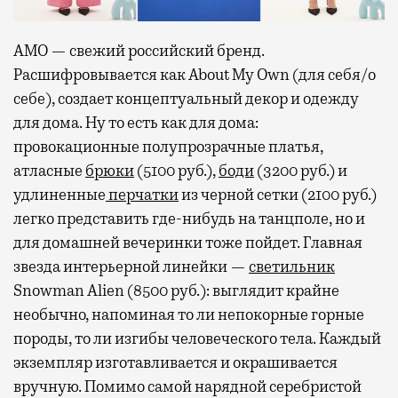
АМО — свежий российский бренд.
Расшифровывается как About My Own (для себя/о
себе), создает концептуальный декор и одежду
для дома. Ну то есть как для дома:
провокационные полупрозрачные платья,
атласные
брюки
(5100 руб.),
боди
(3200 руб.) и
удлиненные
перчатки
из черной сетки (2100 руб.)
легко представить где-нибудь на танцполе, но и
для домашней вечеринки тоже пойдет. Главная
звезда интерьерной линейки —
светильник
Snowman Alien (8500 руб.): выглядит крайне
необычно, напоминая то ли непокорные горные
породы, то ли изгибы человеческого тела. Каждый
экземпляр изготавливается и окрашивается
вручную. Помимо самой нарядной серебристой