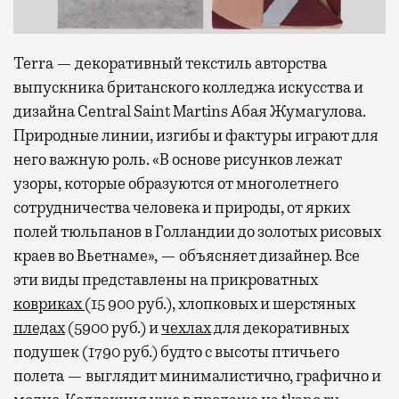
Terra — декоративный текстиль авторства
выпускника британского колледжа искусства и
дизайна Сentral Saint Martins Абая Жумагулова.
Природные линии, изгибы и фактуры играют для
него важную роль. «В основе рисунков лежат
узоры, которые образуются от многолетнего
сотрудничества человека и природы, от ярких
полей тюльпанов в Голландии до золотых рисовых
краев во Вьетнаме», — объясняет дизайнер. Все
эти виды представлены на прикроватных
ковриках
(15 900 руб.), хлопковых и шерстяных
пледах
(5900 руб.) и
чехлах
для декоративных
подушек (1790 руб.) будто с высоты птичьего
полета — выглядит минималистично, графично и