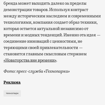
бренда может выходить далеко за пределы
демонстрации товаров. Используя контраст
между историческим наследием и современными
технологиями, компания создает образ техники,
которая остается актуальной независимо от
времени и модных тенденций. Именно эта идея —
соединение инноваций с ценностями, не
теряющими своей привлекательности —
становится главным смысловым стержнем
«Новаторства вне времени»
.
Фото: пресс-служба «Технопарка»
Рекламные кампании техники редко выходят за рамк
Реклама
технопарк