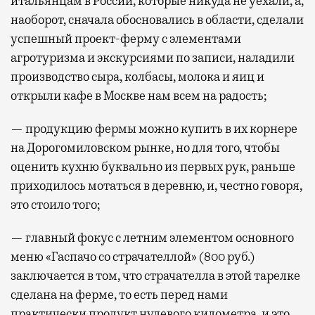
итальянцам в России, которые никуда не уехали, а,
наоборот, сначала обосновались в области, сделали
успешный проект-ферму с элементами
агротуризма и экскурсиями по записи, наладили
производство сыра, колбасы, молока и яиц и
открыли кафе в Москве нам всем на радость;
— продукцию фермы можно купить в их корнере
на Дорогомиловском рынке, но для того, чтобы
оценить кухню буквально из первых рук, раньше
приходилось мотаться в деревню, и, честно говоря,
это стоило того;
— главный фокус с летним элементом основного
меню «Гаспачо со страчателлой» (800 руб.)
заключается в том, что страчателла в этой тарелке
сделана на ферме, то есть перед нами
практически продукт нулевого километра, и это