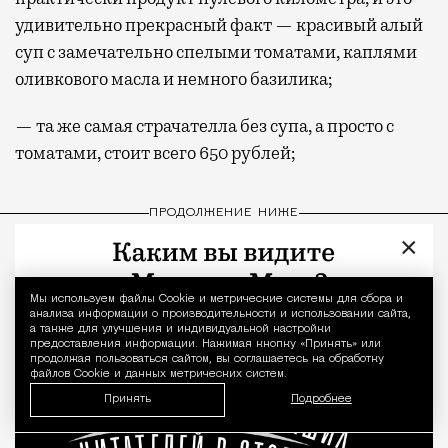
удивительно прекрасный факт — красивый алый
суп с замечательно спелыми томатами, каплями
оливкового масла и немного базилика;
— та же самая страчателла без супа, а просто с
томатами, стоит всего 650 рублей;
ПРОДОЛЖЕНИЕ НИЖЕ
×
Мы используем файлы Сookie и метрические системы для сбора и
Уведомление 
анализа информации о производительности и использовании сайта,
а также для улучшения и индивидуальной настройки
предоставления информации. Нажимая кнопку «Принять» или
продолжая пользоваться сайтом, вы соглашаетесь на обработку
файлов Cookie и данных метрических систем.
Принять
Подробнее