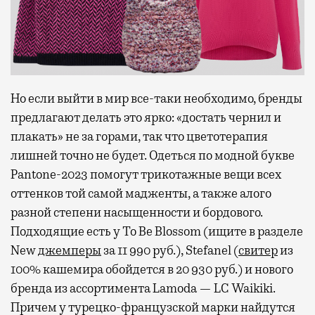
Но если выйти в мир все-таки необходимо, бренды
предлагают делать это ярко: «достать чернил и
плакать» не за горами, так что цветотерапия
лишней точно не будет. Одеться по модной букве
Pantone-2023 помогут трикотажные вещи всех
оттенков той самой мадженты, а также алого
разной степени насыщенности и бордового.
Подходящие есть у To Be Blossom (ищите в разделе
New
джемперы
за 11 990 руб.), Stefanel (
свитер
из
100% кашемира обойдется в 20 930 руб.) и нового
бренда из ассортимента Lamoda — LC Waikiki.
Причем у турецко-французской марки найдутся