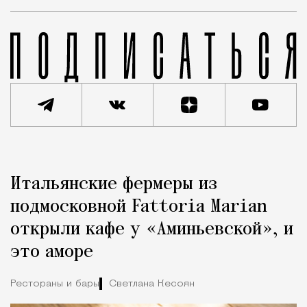
Реклама
Редакция Москвич Mag
Итальянские фермеры из
Город
подмосковной Fattoria Marian
открыли кафе у «Аминьевской», и
это аморе
Рестораны и бары
Светлана Кесоян