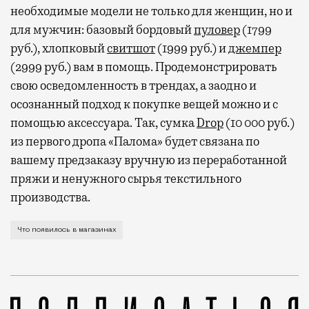
необходимые модели не только для женщин, но и
для мужчин: базовый бордовый
пуловер
(1799
руб.), хлопковый
свитшот
(1999 руб.) и
джемпер
(2999 руб.) вам в помощь. Продемонстрировать
свою осведомленность в трендах, а заодно и
осознанный подход к покупке вещей можно и с
помощью аксессуара. Так, сумка
Drop
(10 000 руб.)
из первого дропа «Палома» будет связана по
вашему предзаказу вручную из переработанной
пряжи и ненужного сырья текстильного
производства.
Уютные ночники, пижамы, халаты, средства для дома
Что появилось в магазинах