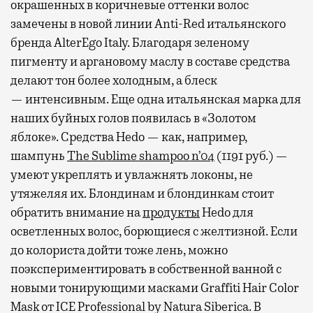
окрашенных в коричневые оттенки волос
замечены в новой линии Anti-Red итальянского
бренда AlterEgo Italy. Благодаря зеленому
пигменту и аргановому маслу в составе средства
делают тон более холодным, а блеск
— интенсивным. Еще одна итальянская марка для
наших буйных голов появилась в «Золотом
яблоке». Средства Hedo — как, например,
шампунь
The Sublime shampoo n’04
(1191 руб.) —
умеют укреплять и увлажнять локоны, не
утяжеляя их. Блондинам и блондинкам стоит
обратить внимание на
продукты
Hedo для
осветленных волос, борющиеся с желтизной. Если
до колориста дойти тоже лень, можно
поэкспериментировать в собственной ванной с
новыми тонирующими масками Graffiti Hair Color
Mask от ICE Professional by Natura Siberica. В