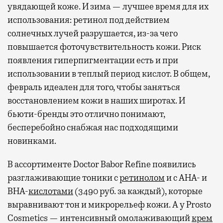
увядающей коже. И зима — лучшее время для их
использования: ретинол под действием
солнечных лучей разрушается, из-за чего
повышается фоточувствительность кожи. Риск
появления гиперпигментации есть и при
использовании в теплый период кислот. В общем,
февраль идеален для того, чтобы заняться
восстановлением кожи в наших широтах. И
бьюти-бренды это отлично понимают,
бесперебойно снабжая нас подходящими
новинками.
В ассортименте Doctor Babor Refine появились
разглаживающие тоники с
ретинолом
и с AHA- и
BHA-
кислотами
(3490 руб. за каждый), которые
выравнивают тон и микрорельеф кожи. А у Prosto
Cosmetics — интенсивный омолаживающий
крем