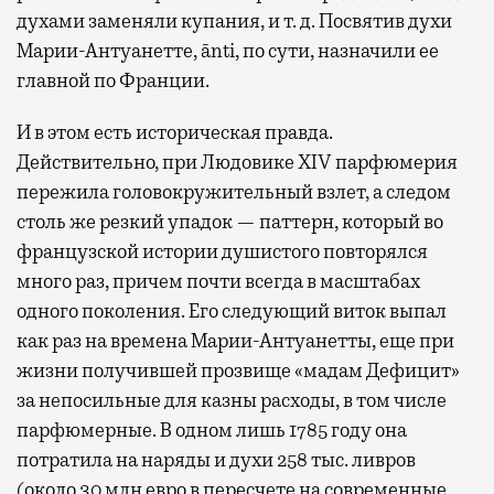
духами заменяли купания, и т. д. Посвятив духи
Марии-Антуанетте, ānti, по сути, назначили ее
главной по Франции.
И в этом есть историческая правда.
Действительно, при Людовике XIV парфюмерия
пережила головокружительный взлет, а следом
столь же резкий упадок — паттерн, который во
французской истории душистого повторялся
много раз, причем почти всегда в масштабах
одного поколения. Его следующий виток выпал
как раз на времена Марии-Антуанетты, еще при
жизни получившей прозвище «мадам Дефицит»
за непосильные для казны расходы, в том числе
парфюмерные. В одном лишь 1785 году она
потратила на наряды и духи 258 тыс. ливров
(около 30 млн евро в пересчете на современные