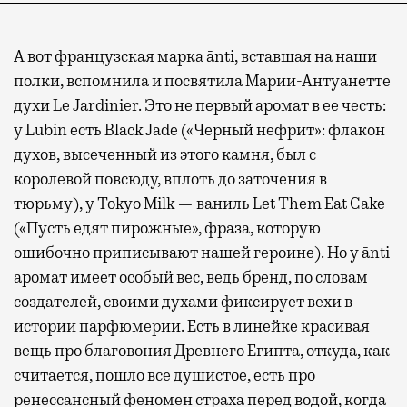
А вот французская марка ānti, вставшая на наши
полки, вспомнила и посвятила Марии-Антуанетте
духи Le Jardinier. Это не первый аромат в ее честь:
у Lubin есть Black Jade («Черный нефрит»: флакон
духов, высеченный из этого камня, был с
королевой повсюду, вплоть до заточения в
тюрьму), у Tokyo Milk — ваниль Let Them Eat Cake
(«Пусть едят пирожные», фраза, которую
ошибочно приписывают нашей героине). Но у ānti
аромат имеет особый вес, ведь бренд, по словам
создателей, своими духами фиксирует вехи в
истории парфюмерии. Есть в линейке красивая
вещь про благовония Древнего Египта, откуда, как
считается, пошло все душистое, есть про
ренессансный феномен страха перед водой, когда