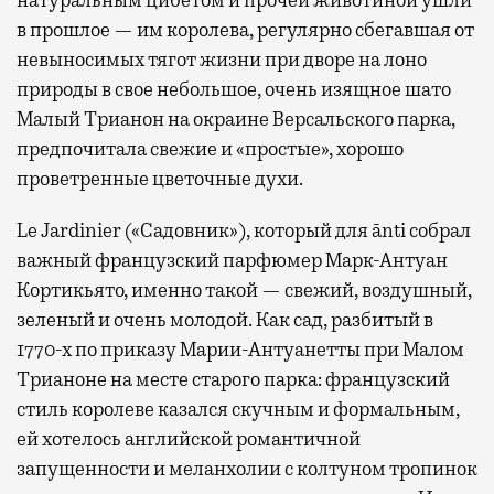
в прошлое — им королева, регулярно cбегавшая от
невыносимых тягот жизни при дворе на лоно
природы в свое небольшое, очень изящное шато
Малый Трианон на окраине Версальского парка,
предпочитала свежие и «простые», хорошо
проветренные цветочные духи.
Le Jardinier («Садовник»), который для ānti собрал
важный французский парфюмер Марк-Антуан
Кортикьято, именно такой — свежий, воздушный,
зеленый и очень молодой. Как сад, разбитый в
1770-х по приказу Марии-Антуанетты при Малом
Трианоне на месте старого парка: французский
стиль королеве казался скучным и формальным,
ей хотелось английской романтичной
запущенности и меланхолии с колтуном тропинок