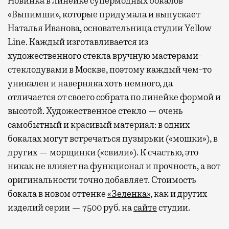
Новинка в линейке супермодных бокалов
«Выпимши», которые придумала и выпускает
Наталья Иванова, основательница студии Yellow
Line. Каждый изготавливается из
художественного стекла вручную мастерами-
стеклодувами в Москве, поэтому каждый чем-то
уникален и наверняка хоть немного, да
отличается от своего собрата по линейке формой и
высотой. Художественное стекло — очень
самобытный и красивый материал: в одних
бокалах могут встречаться пузырьки («мошки»), в
других — морщинки («свили»). К счастью, это
никак не влияет на функционал и прочность, а вот
оригинальности точно добавляет. Стоимость
бокала в новом оттенке
«Зеленка»
, как и других
изделий серии — 7500 руб. на
сайте
студии.