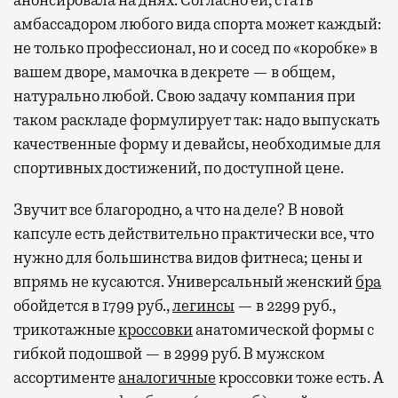
амбассадором любого вида спорта может каждый:
не только профессионал, но и сосед по «коробке» в
вашем дворе, мамочка в декрете — в общем,
натурально любой. Свою задачу компания при
таком раскладе формулирует так: надо выпускать
качественные форму и девайсы, необходимые для
спортивных достижений, по доступной цене.
Звучит все благородно, а что на деле? В новой
капсуле есть действительно практически все, что
нужно для большинства видов фитнеса; цены и
впрямь не кусаются. Универсальный женский
бра
обойдется в 1799 руб.,
легинсы
— в 2299 руб.,
трикотажные
кроссовки
анатомической формы с
гибкой подошвой — в 2999 руб. В мужском
ассортименте
аналогичные
кроссовки тоже есть. А