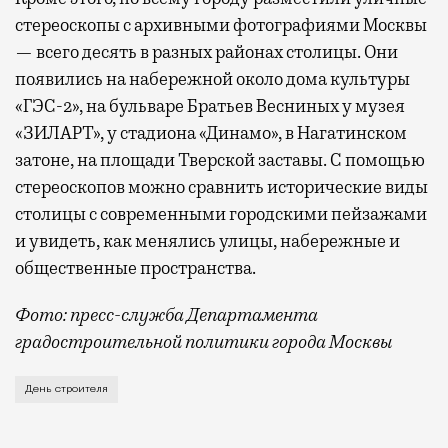
стереоскопы с архивными фотографиями Москвы
— всего десять в разных районах столицы. Они
появились на набережной около дома культуры
«ГЭС-2», на бульваре Братьев Весниных у музея
«ЗИЛАРТ», у стадиона «Динамо», в Нагатинском
затоне, на площади Тверской заставы. С помощью
стереоскопов можно сравнить исторические виды
столицы с современными городскими пейзажами
и увидеть, как менялись улицы, набережные и
общественные пространства.
Фото: пресс-служба Департамента
градостроительной политики города Москвы
В этом году профессиональный праздник День строи
День строителя