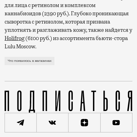
для лица с ретинолом и комплексом
каннабиоидов (2390 руб.). Глубоко проникающая
сыворотка с ретинолом, которая призвана
уплотнять и разглаживать кожу, также найдется у
Holifrog
(6100 руб.) из ассортимента бьюти-стора
Lulu Moscow.
Барочный жемчуг, художественное стекло, форма и и
Что появилось в магазинах