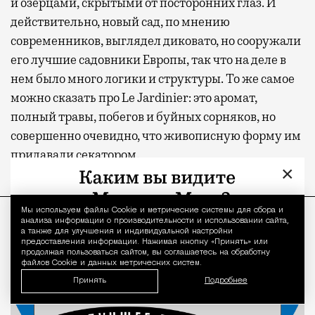
и озерцами, скрытыми от посторонних глаз. И
действительно, новый сад, по мнению
современников, выглядел диковато, но сооружали
его лучшие садовники Европы, так что на деле в
нем было много логики и структуры. То же самое
можно сказать про Le Jardinier: это аромат,
полный травы, побегов и буйных сорняков, но
совершенно очевидно, что живописную форму им
придавали секатором.
×
ПРОДОЛЖЕНИЕ НИЖЕ
Мы используем файлы Сookie и метрические системы для сбора и
Уведомление 
анализа информации о производительности и использовании сайта,
а также для улучшения и индивидуальной настройки
предоставления информации. Нажимая кнопку «Принять» или
продолжая пользоваться сайтом, вы соглашаетесь на обработку
файлов Cookie и данных метрических систем.
Принять
Подробнее