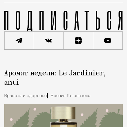
Реклама
Редакция Москвич Mag
Аромат недели: Le Jardinier,
Город
ānti
Красота и здоровье
Ксения Голованова