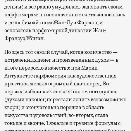
деньги) и все равно умудрилась задолжать своим
парфюмерам: на неоплаченные счета жаловались
и ее любимый «нос» Жан-Луи Фаржон, и
основатель парфюмерной династии Жан-
Франсуа Убиган.
Но здесь тот самый случай, когда количество —
потраченных денег и произведенных духов — в
итоге переросло в качество: при Марии-
Антуанетте парфюмерия как художественная
практика сделала огромный шаг вперед. Во-
первых, избавилась от своего аптечного душка
(духами наконец перестали лечить всевозможные
хвори) и окончательно перешла в область
искусства и удовольствий, во-вторых, стала
тоньше и звонче. Тяжелые и грузные формулы с
натуральным цибетом и прочей животиной ушли