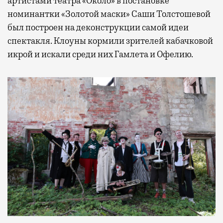
артистами театра «Около» в постановке
номинантки «Золотой маски» Саши Толстошевой
был построен на деконструкции самой идеи
спектакля. Клоуны кормили зрителей кабачковой
икрой и искали среди них Гамлета и Офелию.