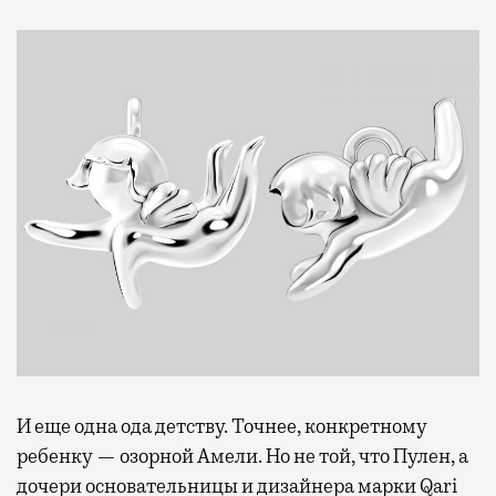
И еще одна ода детству. Точнее, конкретному
ребенку — озорной Амели. Но не той, что Пулен, а
дочери основательницы и дизайнера марки Qari