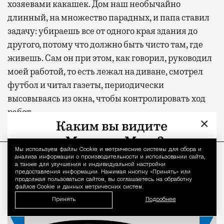
хозяевами какашек. Дом наш необычайно
длинный, на множество парадных, и папа ставил
задачу: убираешь все от одного края здания до
другого, потому что должно быть чисто там, где
живешь. Сам он при этом, как говорил, руководил
моей работой, то есть лежал на диване, смотрел
футбол и читал газеты, периодически
высовываясь из окна, чтобы контролировать ход
работ.
×
ПРОДОЛЖЕНИЕ НИЖЕ
Мы используем файлы Сookie и метрические системы для сбора и
Уведомление 
анализа информации о производительности и использовании сайта,
а также для улучшения и индивидуальной настройки
предоставления информации. Нажимая кнопку «Принять» или
продолжая пользоваться сайтом, вы соглашаетесь на обработку
файлов Cookie и данных метрических систем.
Принять
Подробнее