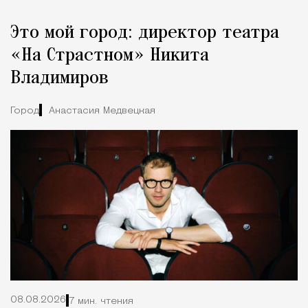
Реклама
Редакция Москвич Mag
Это мой город: директор театра
Город
«На Страстном» Никита
Владимиров
Город
Анастасия Медвецкая
08.08.2026
7 мин. чтения