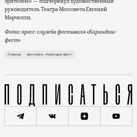
зрителей!» — подчеркнул художественный
руководитель Театра Моссовета Евгений
Марчелли.
Фото: пресс-служба фестиваля «Карандаш-
фест»
В минувший уикенд маленькая Старица в Тверской об
Старица
фестиваль «Карандаш-фест»