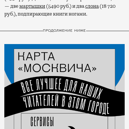
— две
мартышки
(5490 руб.) и два
слона
(18 720
руб.), подпирающие книги ногами.
ПРОДОЛЖЕНИЕ НИЖЕ