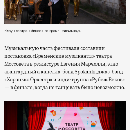
Клоун театра «Микос» во время кавалькады
Музыкальную часть фестиваля составили
постановка «Бременские музыканты» театра
Моссовета в режиссуре Евгения Марчелли, этно-
авангардный а капелла-бэнд Spokanki, джаз-бэнд
«Хоронько Оркестр» и инди-группа «Рубеж Веков»
— в финале, когда не танцевать было невозможно.