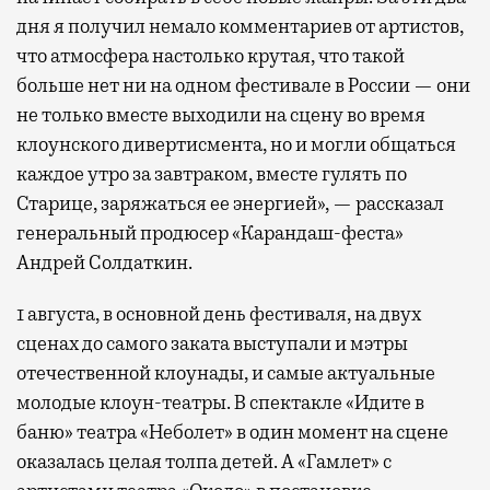
дня я получил немало комментариев от артистов,
что атмосфера настолько крутая, что такой
больше нет ни на одном фестивале в России — они
не только вместе выходили на сцену во время
клоунского дивертисмента, но и могли общаться
каждое утро за завтраком, вместе гулять по
Старице, заряжаться ее энергией», — рассказал
генеральный продюсер «Карандаш-феста»
Андрей Солдаткин.
1 августа, в основной день фестиваля, на двух
сценах до самого заката выступали и мэтры
отечественной клоунады, и самые актуальные
молодые клоун-театры. В спектакле «Идите в
баню» театра «Неболет» в один момент на сцене
оказалась целая толпа детей. А «Гамлет» с