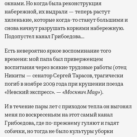
окнами. Но когда была реконструкция
набережной, их выдрали — теперь растут
хиленькие, которые когда-то станут большими и
снова начнут разрушать корнями набережную.
Подопустел канал Грибоедова…
Есть невероятно яркое воспоминание того
времени: мой папа был приверженцем
воспитания через всякие трудовые работы (отец
Никиты — сенатор Сергей Тарасов, трагически
погиб в ноябре 2009 года при крушении поезда
«Невский экспресс». —
«Москвич Mag»
).
И в течение пары лет с приходом тепла он выгонял
меня по воскресеньям на этот самый канал
Грибоедова, где по-прежнему гуляют и гадят
собачки, но тогда не было культуры уборки