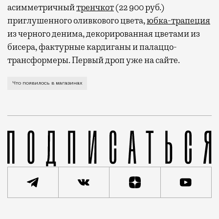
асимметричный
тренчкот
(22 900 руб.)
приглушенного оливкового цвета,
юбка-трапеция
из черного денима, декорированная цветами из
бисера, фактурные кардиганы и палаццо-
трансформеры. Первый дроп уже на сайте.
А также керамика в наивном стиле, украшения с куп
Что появилось в магазинах