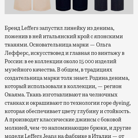
Бренд Leffers запустил линейку из денима,
поженив в ней итальянский крой с японскими
тканями. Основательница марки — Ольга
Лефферс, искусствовед и главная по винтажу в
России: в ее коллекции около 15 000 изделий
музейного качества. В общем, в традициях
создательница марки толк знает. Родина денима,
который использовали в коллекции, — регион
Окаяма. Ткань изготавливают на челночных
станках и окрашивают по технологии rope dyeing,
которая обеспечивает цвету глубину и стойкость.
А производят классические джинсы с боковой
молнией, чем-то напоминающие брюки, и другие
модели Leffers Jeans на фабрике в Италии — от