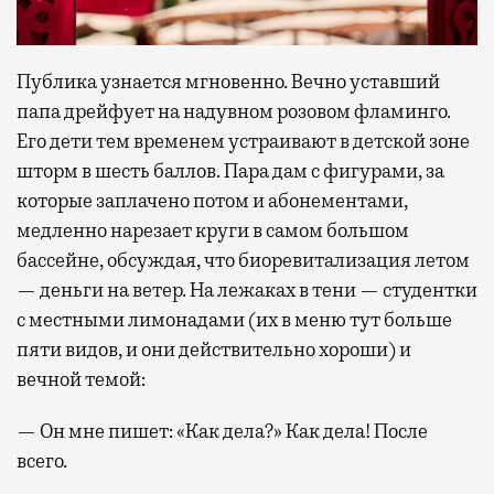
Публика узнается мгновенно. Вечно уставший
папа дрейфует на надувном розовом фламинго.
Его дети тем временем устраивают в детской зоне
шторм в шесть баллов. Пара дам с фигурами, за
которые заплачено потом и абонементами,
медленно нарезает круги в самом большом
бассейне, обсуждая, что биоревитализация летом
— деньги на ветер. На лежаках в тени — студентки
с местными лимонадами (их в меню тут больше
пяти видов, и они действительно хороши) и
вечной темой:
— Он мне пишет: «Как дела?» Как дела! После
всего.