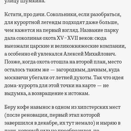
улицу Шумкина.
Кстати, про дачи. Сокольники, если разобраться,
для курортной легенды подходят даже больше,
чем кажется на первый взгляд. Название парку
дала соколиная охота XV−XVII веков: сюда
выезжали царские и великокняжеские компании,
а особенно ей увлекался Алексей Михайлович.
Позже, когда охота отошла на второй план, место
осталось таким же — загородным, дачным, куда
москвичи убегали от летней духоты. Так что идея
дома-курорта для этой точки на карте — не
выдумка, а возвращение к истокам.
Беру кофе навынос в одном из хипстерских мест
(после реновации, первый этап которой
завершился в декабре, их тут немало) и ныряю в
парк, который сильно преобразился, но