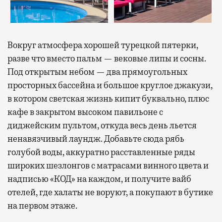
Вокруг атмосфера хорошей турецкой пятерки,
разве что вместо пальм — вековые липы и сосны.
Под открытым небом — два прямоугольных
просторных бассейна и большое круглое джакузи,
в котором светская жизнь кипит буквально, плюс
кафе в закрытом высоком павильоне с
диджейским пультом, откуда весь день льется
ненавязчивый лаундж. Добавьте сюда рябь
голубой воды, аккуратно расставленные ряды
широких шезлонгов с матрасами винного цвета и
надписью «КОД» на каждом, и получите вайб
отелей, где халаты не воруют, а покупают в бутике
на первом этаже.