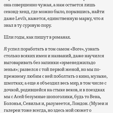
она совершенно чужая, а нам остается лишь
секонд-хенд, где можно было, порывшись, найти
даже Levi’s, кажется, единственную марку, что я
знал в ту суровую пору.
Шли годы, как пишут в романах.
Я успел поработать в том самом «Воге», узнать
столько всяких имен и названий, даже научился
выговаривать без запинки «эрменеджильдо
зенья»; развелся с той первой женой, но мы по-
прежнему любим с ней поболтать о кино, музыке,
шмотках; а еще я объездил весь мир, в том числе с
дочкой, родившейся на стыке веков, и в поездках
мы с Асей безумные шопоголики, будь то Вена,
Болонья, Севилья и, разумеется, Лондон. (Музеи и
галереи тоже всегда, но здесь мой сюжет о