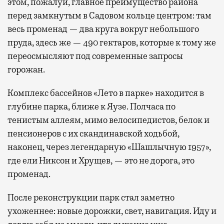
этом, пожалуй, главное преимущество района
перед замкнутым в Садовом кольце центром: там
весь променад — два круга вокруг небольшого
пруда, здесь же — 490 гектаров, которые к тому же
переосмысляют под современные запросы
горожан.
Комплекс бассейнов «Лето в парке» находится в
глубине парка, ближе к Яузе. Полчаса по
тенистым аллеям, мимо велосипедистов, белок и
пенсионеров с их скандинавской ходьбой,
наконец, через легендарную «Шашлычную 1957»,
где ели Никсон и Хрущев, — это не дорога, это
променад.
После реконструкции парк стал заметно
ухоженнее: новые дорожки, свет, навигация. Иду и