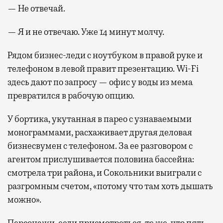
— Не отвечай.
— Я и не отвечаю. Уже 14 минут молчу.
Рядом бизнес-леди с ноутбуком в правой руке и
телефоном в левой правит презентацию. Wi-Fi
здесь дают по запросу — офис у воды из мема
превратился в рабочую опцию.
У бортика, укутанная в парео с узнаваемыми
монограммами, расхаживает другая деловая
бизнесвумен с телефоном. За ее разговором с
агентом прислушивается половина бассейна:
смотрела три района, и Сокольники выиграли с
разгромным счетом, «потому что там хоть дышать
можно».
Персонажи, если присмотреться, те же, что пять