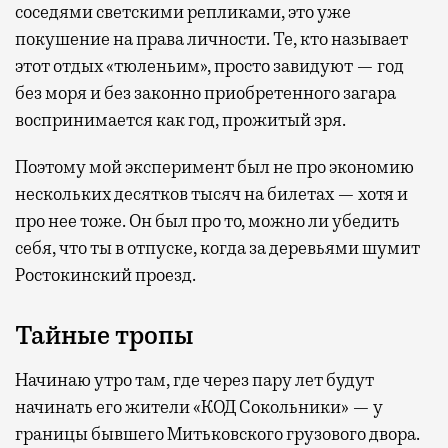
соседями светскими репликами, это уже
покушение на права личности. Те, кто называет
этот отдых «тюленьим», просто завидуют — год
без моря и без законно приобретенного загара
воспринимается как год, прожитый зря.
Поэтому мой эксперимент был не про экономию
нескольких десятков тысяч на билетах — хотя и
про нее тоже. Он был про то, можно ли убедить
себя, что ты в отпуске, когда за деревьями шумит
Ростокинский проезд.
Тайные тропы
Начинаю утро там, где через пару лет будут
начинать его жители «КОД Сокольники» — у
границы бывшего Митьковского грузового двора.