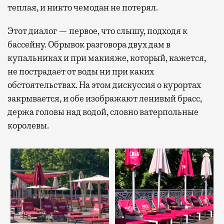
теплая, и никто чемодан не потерял.
Этот диалог — первое, что слышу, подходя к
бассейну. Обрывок разговора двух дам в
купальниках и при макияже, который, кажется,
не пострадает от воды ни при каких
обстоятельствах. На этом дискуссия о курортах
закрывается, и обе изображают ленивый брасс,
держа головы над водой, словно ватерпольные
королевы.