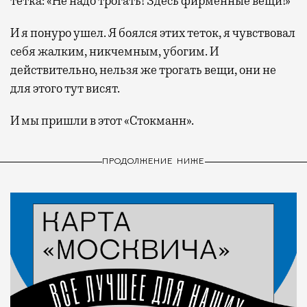
тетка: «Не надо трогать! Здесь фирменные вещи!»
И я понуро ушел. Я боялся этих теток, я чувствовал
себя жалким, никчемным, убогим. И
действительно, нельзя же трогать вещи, они не
для этого тут висят.
И мы пришли в этот «Стокманн».
ПРОДОЛЖЕНИЕ НИЖЕ