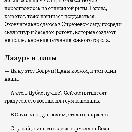
ловлю себя на мысли, что дыхание уже
перестроилось на отпускной ритм. Голова,
кажется, тоже начинает поддаваться.
Окончательно сдаюсь в Сиреневом саду посреди
скульптур и беседок-ротонд, которые создают
неподдельное впечатление южного города.
Лазурь и липы
— Да ну этот Бодрум! Цены космос, и там одни
наши.
— А что, в Дубае лучше? Сейчас пятьдесят
градусов, это вообще для сумасшедших.
— В Сочи, между прочим, стало прекрасно.
— Слушай, а мне вот здесь нормально. Вода