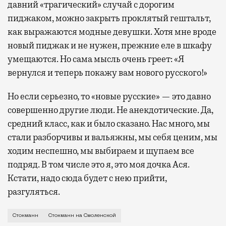
давний «трагический» случай с дорогим
пиджаком, можно закрыть проклятый гештальт,
как выражаются модные девушки. Хотя мне вроде
новый пиджак и не нужен, прежние еле в шкафу
умещаются. Но сама мысль очень греет: «Я
вернулся и теперь покажу вам нового русского!»
Но если серьезно, то «новые русские» — это давно
совершенно другие люди. Не анекдотические. Да,
средний класс, как и было сказано. Нас много, мы
стали разборчивы и вальяжны, мы себя ценим, мы
ходим неспешно, мы выбираем и щупаем все
подряд. В том числе это я, это моя дочка Ася.
Кстати, надо сюда будет с нею прийти,
разгуляться.
Но сперва чуть мемуаров. Кажется, то была тоже осе
Стокманн
Стокманн на Смоленской