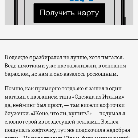
В одежде я разбирался не лучше, хотя пытался.
Ведь шмотками уже нас заваливали, в основном
барахлом, но нам и оно казалось роскошным.
Помню, как примерно тогда же я зашел в один
магазин с названием типа «Одежда из Италии» —
да, нейминг был прост, — там висели кофточки-
блузочки. «Жене, что ли, купить?» — подумал я
словно герой из вездесущей рекламы. Взялся
пощупать кофточку, тут же подскочила недобрая