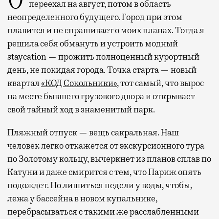
Отпуск в этом году у меня кочует: сначала
переехал на август, потом в область
неопределенного будущего. Город при этом
плавится и не спрашивает о моих планах. Тогда я
решила себя обмануть и устроить модный
staycation — прожить полноценный курортный
день, не покидая города. Точка старта — новый
квартал
«КОД Сокольники»
, тот самый, что вырос
на месте бывшего грузового двора и открывает
свой тайный ход в знаменитый парк.
Пляжный отпуск — вещь сакральная. Наш
человек легко откажется от экскурсионного тура
по Золотому кольцу, вычеркнет из планов сплав по
Катуни и даже смирится с тем, что Париж опять
подождет. Но лишиться недели у воды, чтобы,
лежа у бассейна в новом купальнике,
перебрасываться с такими же расслабленными