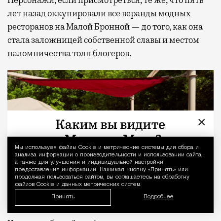
лет назад оккупировали все веранды модных
ресторанов на Малой Бронной — до того, как она
стала заложницей собственной славы и местом
паломничества толп блогеров.
×
Мы используем файлы Сookie и метрические системы для сбора и
Уведомление 
анализа информации о производительности и использовании сайта,
а также для улучшения и индивидуальной настройки
предоставления информации. Нажимая кнопку «Принять» или
продолжая пользоваться сайтом, вы соглашаетесь на обработку
файлов Cookie и данных метрических систем.
Принять
Подробнее