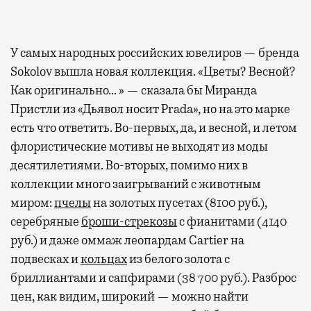
У самых народных российских ювелиров — бренда
Sokolov вышла новая коллекция. «Цветы? Весной?
Как оригинально… » — сказала бы Миранда
Пристли из «Дьявол носит Prada», но на это марке
есть что ответить. Во-первых, да, и весной, и летом
флористические мотивы не выходят из моды
десятилетиями. Во-вторых, помимо них в
коллекции много заигрываний с животным
миром:
пчелы
на золотых пусетах (8100 руб.),
серебряные
броши-стрекозы
с фианитами (4140
руб.) и даже оммаж леопардам Cartier на
подвесках и
кольцах
из белого золота с
бриллиантами и сапфирами (38 700 руб.). Разброс
цен, как видим, широкий — можно найти