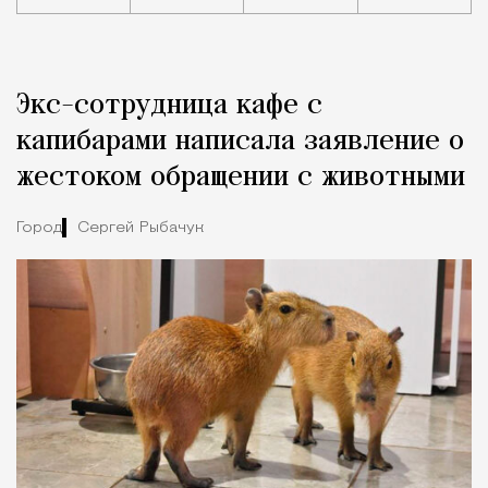
Реклама
Редакция Москвич Mag
Экс-сотрудница кафе с
Город
капибарами написала заявление о
жестоком обращении с животными
Город
Сергей Рыбачук