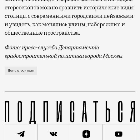
стереоскопов можно сравнить исторические виды
столицы с современными городскими пейзажами
и увидеть, как менялись улицы, набережные и
общественные пространства.
Фото: пресс-служба Департамента
градостроительной политики города Москвы
В этом году профессиональный праздник День строи
День строителя