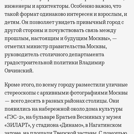
инженеры и архитекторы. Особенно важно, что
такой формат одинаково интересен и взрослым, и
детям. Он позволяет увидеть привычный город с
другой стороны и почувствовать связь между
прошлым, настоящим и будущим Москвы», —
отметил министр правительства Москвы,
руководитель столичного департамента
градостроительной политики Владимир
Овчинский.
Кроме этого, по всему городу разместили уличные
стереоскопы с архивными фотографиями Москвы
— всего десять в разных районах столицы. Они
появились на набережной около дома культуры
«ГЭС-2», на бульваре Братьев Весниных у музея
«ЗИЛАРТ», у стадиона «Динамо», в Нагатинском
затоне, на площади Тверской заставы. С помощью