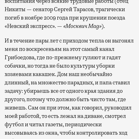
воспитания через всякие трудовые работы (отец
Никиты — сенатор Сергей Тарасов, трагически
погиб в ноябре 2009 года при крушении поезда
«Невский экспресс». —
«Москвич Mag»
).
И в течение пары лет с приходом тепла он выгонял
меня по воскресеньям на этот самый канал
Грибоедова, где по-прежнему гуляют и гадят
собачки, но тогда не было культуры уборки
хозяевами какашек. Дом наш необычайно
длинный, на множество парадных, и папа ставил
задачу: убираешь все от одного края здания до
другого, потому что должно быть чисто там, где
живешь. Сам он при этом, как говорил, руководил
моей работой, то есть лежал на диване, смотрел
футбол и читал газеты, периодически
высовываясь из окна, чтобы контролировать ход