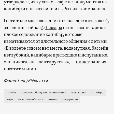
утверждает, что у хозяев кафе нет документов на
капибар и они завозили их в Россию в чемоданах.
Гости тоже массово жалуются на кафе в отзывах (у
заведения сейчас
2,6 звезды
) за антисанитарию и
плохое содержание капибар, которые
изматываются от длительного общения с детьми.
«В вольере совсем нет места, вода мутная, бассейн
неглубокий, капибары притихшие и испуганные,
они никогда не адаптируются», —
пишет
одна из
посетительниц.
Фото: t.me/ENews112
С момента открытия нового контактного кафе с капи
жалобы
жестокое обращение с животными
заявление
капибары
кафе
кафе с капибарами
клетки
сотрудники