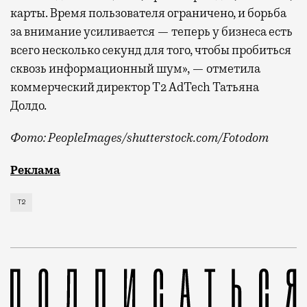
карты. Время пользователя ограничено, и борьба
за внимание усиливается — теперь у бизнеса есть
всего несколько секунд для того, чтобы пробиться
сквозь информационный шум», — отметила
коммерческий директор Т2 AdTech Татьяна
Долдо.
Фото: PeopleImages/shutterstock.com/Fotodom
Мобильный оператор Т2 изучил модели интернет-потр
Реклама
Т2