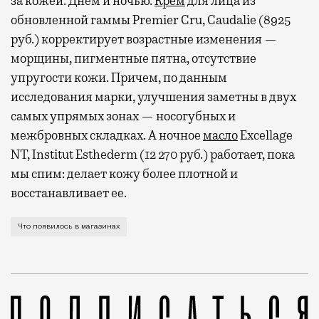
за кожей. Днем и ночью.
Крем
для лица из
обновленной гаммы Premier Cru, Caudalie (8925
руб.) корректирует возрастные изменения —
морщины, пигментные пятна, отсутствие
упругости кожи. Причем, по данным
исследования марки, улучшения заметны в двух
самых упрямых зонах — носогубных и
межбровных складках. А ночное
масло
Excellage
NT, Institut Esthederm (12 270 руб.) работает, пока
мы спим: делает кожу более плотной и
восстанавливает ее.
А также патриотичная верхняя одежда, ридикюли и ф
Что появилось в магазинах