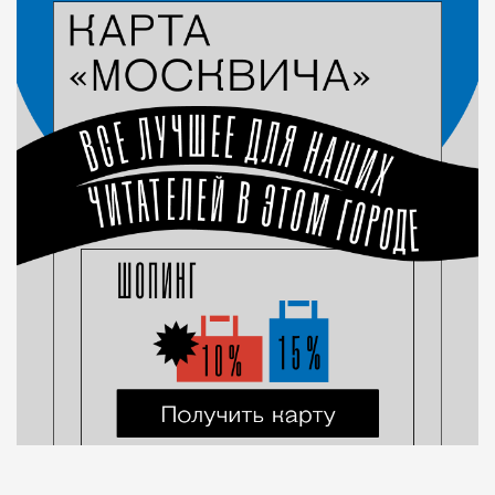
Город