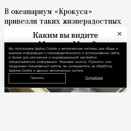
В океанариум «Крокуса»
привезли таких жизнерадостных
детенышей байкальской нерпы
×
Город
Кирилл Романов
Мы используем файлы Сookie и метрические системы для сбора и
Уведомление 
анализа информации о производительности и использовании сайта,
а также для улучшения и индивидуальной настройки
предоставления информации. Нажимая кнопку «Принять» или
продолжая пользоваться сайтом, вы соглашаетесь на обработку
файлов Cookie и данных метрических систем.
Принять
Подробнее
07.08.2026
1 мин. чтения