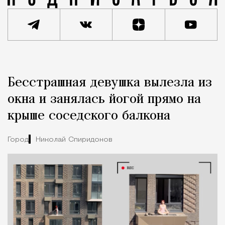
Реклама
Редакция Москвич Mag
Бесстрашная девушка вылезла из
Город
окна и занялась йогой прямо на
крыше соседского балкона
Город
Николай Спиридонов