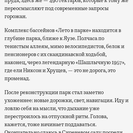
пруда, здесь же — 490 гектаров, которые к тому же
переосмысляют под современные запросы
горожан.
Комплекс бассейнов «Лето в парке» находится в
глубине парка, ближе к Яузе. Полчаса по
тенистым аллеям, мимо велосипедистов, белок и
пенсионеров с их скандинавской ходьбой,
наконец, через легендарную «Шашлычную 1957»,
где ели Никсон и Хрущев, — это не дорога, это
променад.
После реконструкции парк стал заметно
ухоженнее: новые дорожки, свет, навигация. Иду и
ловлю себя на мысли, что дыхание уже
перестроилось на отпускной ритм. Голова,
кажется, тоже начинает поддаваться.
Окончательно сдаюсь в Сиреневом саду посреди