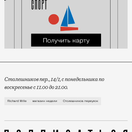
Столешников пер., 14/1, с понедельника по
воскресенье с 11.00 до 21.00.
Столешку трясет не по-детски. В прошлом году с гла
Richard Mille
магазин недели
Столешников переулок