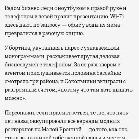
Рядом бизнес-леди с ноутбуком в правой руке и
телефоном в левой правит презентацию. Wi-Fi
здесь дают по запросу — офис у воды из мема
превратился в рабочую опцию.
У бортика, укутанная в парео с узнаваемыми
монограммами, расхаживает другая деловая
бизнесвумен с телефоном. За ее разговором с
агентом прислушивается половина бассейна:
смотрела три района, и Сокольники выиграли с
разгромным счетом, «потому что там хоть дышать
можно».
Персонажи, если присмотреться, те же, что пять
лет назад оккупировали все веранды модных
ресторанов на Малой Бронной — до того, как она
стала заложницей собственной славы и местом