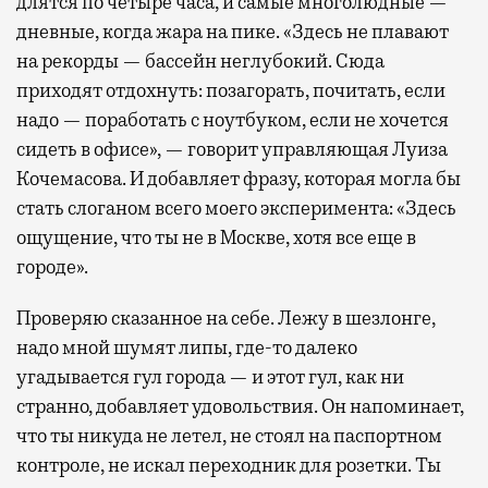
длятся по четыре часа, и самые многолюдные —
дневные, когда жара на пике. «Здесь не плавают
на рекорды — бассейн неглубокий. Сюда
приходят отдохнуть: позагорать, почитать, если
надо — поработать с ноутбуком, если не хочется
сидеть в офисе», — говорит управляющая Луиза
Кочемасова. И добавляет фразу, которая могла бы
стать слоганом всего моего эксперимента: «Здесь
ощущение, что ты не в Москве, хотя все еще в
городе».
Проверяю сказанное на себе. Лежу в шезлонге,
надо мной шумят липы, где-то далеко
угадывается гул города — и этот гул, как ни
странно, добавляет удовольствия. Он напоминает,
что ты никуда не летел, не стоял на паспортном
контроле, не искал переходник для розетки. Ты