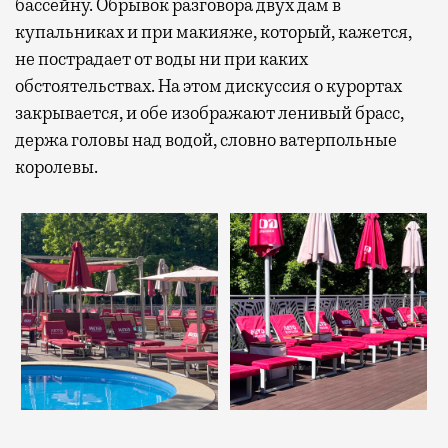
бассейну. Обрывок разговора двух дам в
купальниках и при макияже, который, кажется,
не пострадает от воды ни при каких
обстоятельствах. На этом дискуссия о курортах
закрывается, и обе изображают ленивый брасс,
держа головы над водой, словно ватерпольные
королевы.