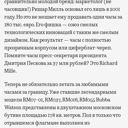
сравнительно молодой бренд: маркетолог (не
часовщик!) Ришар Милль основал его лишь в 2001
году. Но это не мешает ему продавать одни часы за
180 тыс. евро. Его фишка — союз смелых
технологических инноваций с таким же смелым
дизайном. Как результат — часы с полностью
прозрачным корпусом или циферблат-череп.
Помните часы пресс-секретаря президента
Дмитрия Пескова за 37 млн рублей? Это Richard
Mille.
Теперь не обязательно летать за любимыми
часами за границу. Уже ставшие легендарными
модели RM07-01, RM037, RM016, RM055 Bubba
Watson представлены в двухэтажном московском
бутике площадью 178 кв. метров. Пол в только что
отрывшемся флагмане выполнен из