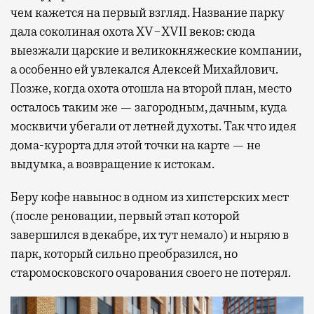
чем кажется на первый взгляд. Название парку
дала соколиная охота XV−XVII веков: сюда
выезжали царские и великокняжеские компании,
а особенно ей увлекался Алексей Михайлович.
Позже, когда охота отошла на второй план, место
осталось таким же — загородным, дачным, куда
москвичи убегали от летней духоты. Так что идея
дома-курорта для этой точки на карте — не
выдумка, а возвращение к истокам.
Беру кофе навынос в одном из хипстерских мест
(после реновации, первый этап которой
завершился в декабре, их тут немало) и ныряю в
парк, который сильно преобразился, но
старомосковского очарования своего не потерял.