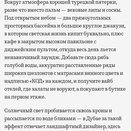
Вокруг атмосфера хорошей турецкой пятерки,
разве что вместо пальм — вековые липы и сосны.
Под открытым небом — два прямоугольных
просторных бассейна и большое круглое джакузи,
в котором светская жизнь кипит буквально, плюс
кафе в закрытом высоком павильоне с
диджейским пультом, откуда весь день льется
ненавязчивый лаундж. Добавьте сюда рябь
голубой воды, аккуратно расставленные ряды
широких шезлонгов с матрасами винного цвета и
надписью «КОД» на каждом, и получите вайб
отелей, где халаты не воруют, а покупают в бутике
на первом этаже.
Солнечный свет пробивается сквозь кроны и
рассыпается по воде бликами — в Дубае за такой
эффект отвечает ландшафтный дизайнер, здесь