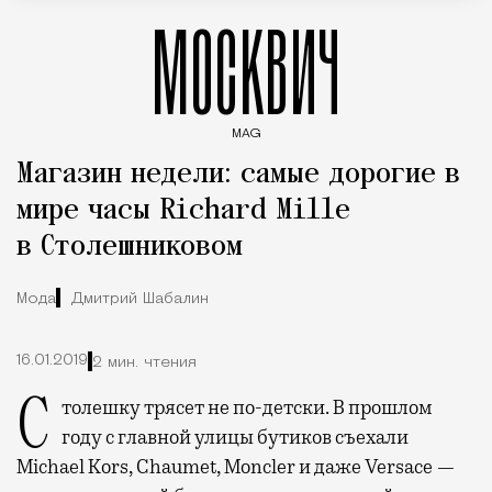
МОСКВИЧ
MAG
Введите ключевые слова для поиска статей
Магазин недели: самые дорогие в
мире часы Richard Mille
в Столешниковом
Мода
Дмитрий Шабалин
16.01.2019
2 мин. чтения
Столешку трясет не по-детски. В прошлом
году с главной улицы бутиков съехали
Michael Kors, Chaumet, Moncler и даже Versace —