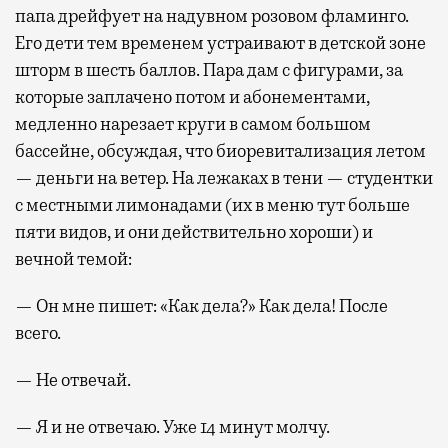
папа дрейфует на надувном розовом фламинго.
Его дети тем временем устраивают в детской зоне
шторм в шесть баллов. Пара дам с фигурами, за
которые заплачено потом и абонементами,
медленно нарезает круги в самом большом
бассейне, обсуждая, что биоревитализация летом
— деньги на ветер. На лежаках в тени — студентки
с местными лимонадами (их в меню тут больше
пяти видов, и они действительно хороши) и
вечной темой:
— Он мне пишет: «Как дела?» Как дела! После
всего.
— Не отвечай.
— Я и не отвечаю. Уже 14 минут молчу.