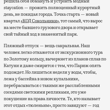
решила себя обмануть и устроить модный
staycation — прожить полноценный курортный
день, не покидая города. Точка старта — новый
квартал
«КОД Сокольники»
, тот самый, что вырос
на месте бывшего грузового двора и открывает
свой тайный ход в знаменитый парк.
Пляжный отпуск — вещь сакральная. Наш
человек легко откажется от экскурсионного тура
по Золотому кольцу, вычеркнет из планов сплав по
Катуни и даже смирится с тем, что Париж опять
подождет. Но лишиться недели у воды, чтобы,
лежа у бассейна в новом купальнике,
перебрасываться с такими же расслабленными
соседями светскими репликами, это уже
покушение на права личности. Те, кто называет
этот отдых «тюленьим», просто завидуют — год