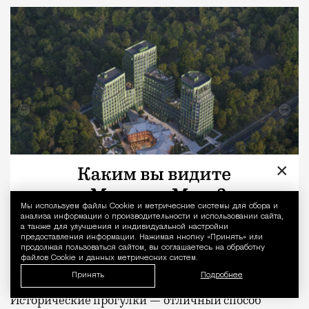
×
Мы используем файлы Сookie и метрические системы для сбора и
Уведомление 
анализа информации о производительности и использовании сайта,
Клубный дом «26 ПАРКВЬЮ»
а также для улучшения и индивидуальной настройки
предоставления информации. Нажимая кнопку «Принять» или
продолжая пользоваться сайтом, вы соглашаетесь на обработку
файлов Cookie и данных метрических систем.
Устроить историческую прогулку
Принять
Подробнее
Исторические прогулки — отличный способ