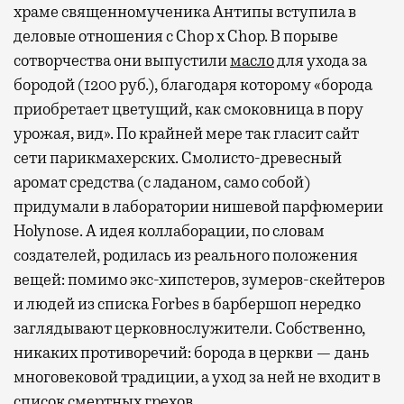
храме священномученика Антипы вступила в
деловые отношения с Сhop x Chop. В порыве
сотворчества они выпустили
масло
для ухода за
бородой (1200 руб.), благодаря которому «борода
приобретает цветущий, как смоковница в пору
урожая, вид». По крайней мере так гласит сайт
сети парикмахерских. Смолисто-древесный
аромат средства (с ладаном, само собой)
придумали в лаборатории нишевой парфюмерии
Holynose. А идея коллаборации, по словам
создателей, родилась из реального положения
вещей: помимо экс-хипстеров, зумеров-скейтеров
и людей из списка Forbes в барбершоп нередко
заглядывают церковнослужители. Собственно,
никаких противоречий: борода в церкви — дань
многовековой традиции, а уход за ней не входит в
список смертных грехов.