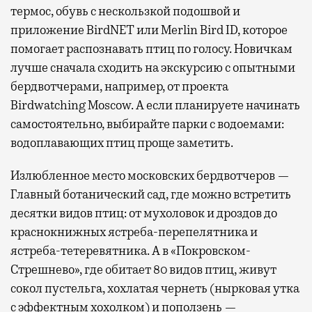
термос, обувь с нескользкой подошвой и
приложение BirdNET или Merlin Bird ID, которое
помогает распознавать птиц по голосу. Новичкам
лучше сначала сходить на экскурсию с опытными
бердвотчерами, например, от проекта
Birdwatching Moscow. А если планируете начинать
самостоятельно, выбирайте парки с водоемами:
водоплавающих птиц проще заметить.
Излюбленное место московских бердвотчеров —
Главный ботанический сад, где можно встретить
десятки видов птиц: от мухоловок и дроздов до
краснокнижных ястреба-перепелятника и
ястреба-тетеревятника. А в «Покровском-
Стрешнево», где обитает 80 видов птиц, живут
сокол пустельга, хохлатая чернеть (нырковая утка
с эффектным хохолком) и поползень —