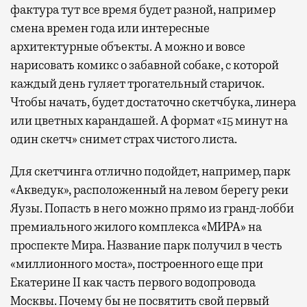
фактура тут все время будет разной, например
смена времен года или интересные
архитектурные объекты. А можно и вовсе
нарисовать комикс о забавной собаке, с которой
каждый день гуляет трогательный старичок.
Чтобы начать, будет достаточно скетчбука, линера
или цветных карандашей. А формат «15 минут на
один скетч» снимет страх чистого листа.
Для скетчинга отлично подойдет, например, парк
«Акведук», расположенный на левом берегу реки
Яузы. Попасть в него можно прямо из гранд-лобби
премиального жилого комплекса «МИРА» на
проспекте Мира. Название парк получил в честь
«миллионного моста», построенного еще при
Екатерине II как часть первого водопровода
Москвы. Почему бы не посвятить свой первый