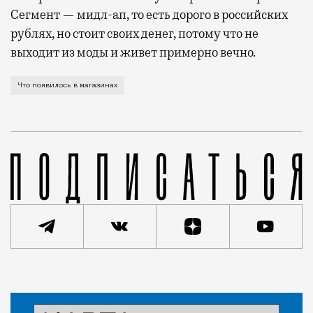
Сегмент — мидл-ап, то есть дорого в российских
рублях, но стоит своих денег, потому что не
выходит из моды и живет примерно вечно.
А также обувь для закаленных женщин, модная база 
Что появилось в магазинах
Статья
Тоня Голубева
Красота и здоровье