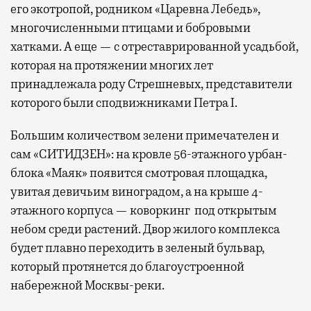
его экотропой, родником «Царевна Лебедь»,
многочисленными птицами и бобровыми
хатками. А еще — с отреставрированной усадьбой,
которая на протяжении многих лет
принадлежала роду Стрешневых, представители
которого были сподвижниками Петра I.
Большим количеством зелени примечателен и
сам «СИТИДЗЕН»: на кровле 56-этажного урбан-
блока «Маяк» появится смотровая площадка,
увитая девичьим виноградом, а на крыше 4-
этажного корпуса — коворкинг под открытым
небом среди растений. Двор жилого комплекса
будет плавно переходить в зеленый бульвар,
который протянется до благоустроенной
набережной Москвы-реки.