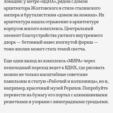
локации: у метро «ВДНХ», рядом с домом
архитектора Жолтовского в стиле сталинского
ампира и бруталистским «домом на ножках». Их
архитектура нашла отражение в архитектуре
корпусов жилого комплекса. Центральный
элемент благоустройства уютного внутреннего
двора — бетонный навес изогнутой формы —
тоже вполне может стать темой скетча.
Еще один выход из комплекса «МИРА» через
пешеходный переход ведет к ВДНХ, где рисовать
можно не только масштабные советские
павильоны и статую «Рабочий и колхозница», но и,
например, красочный музей Рерихов. Попробуйте
перенести на бумагу его портал с алюминиевыми
решетками и узорами с виноградными гроздьями.