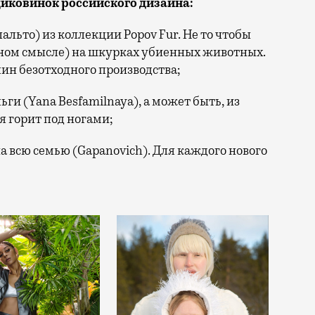
иковинок российского дизайна:
альто) из коллекции Popov Fur. Не то чтобы
ьном смысле) на шкурках убиенных животных.
ин безотходного производства;
и (Yana Besfamilnaya), а может быть, из
ля горит под ногами;
а всю семью (Gapanovich). Для каждого нового