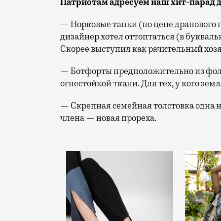
Патриотам адресуем наш хит-парад д
— Норковые тапки (по цене драпового п
дизайнер хотел оттоптаться (в буквал
Скорее выступил как рачительный хозя
— Ботфорты предположительно из фольг
огнестойкой ткани. Для тех, у кого зем
— Скрепная семейная толстовка одна н
члена — новая прореха.