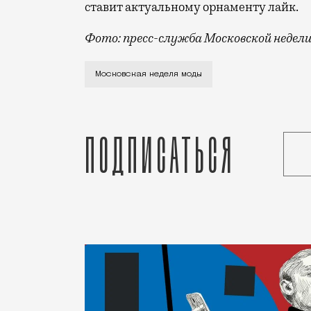
ставит актуальному орнаменту лайк.
Фото: пресс-служба Московской недел
В Манеже стартовала неделя моды. «Мос
Московская неделя моды
Подписаться
Статья
Светлана Куницына
Мода