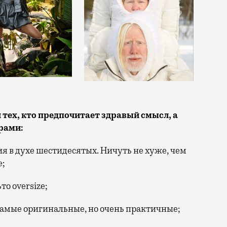
 тех, кто предпочитает здравый смысл, а
орами:
 в духе шестидесятых. Ничуть не хуже, чем
е;
о oversize;
самые оригинальные, но очень практичные;