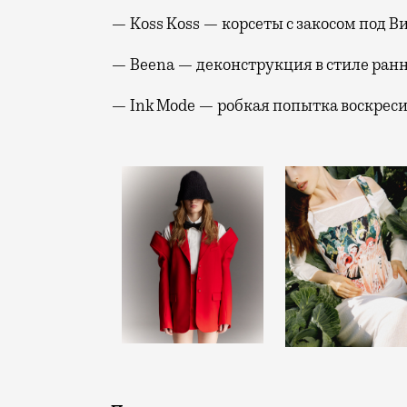
— Koss Koss — корсеты с закосом под В
— Beena — деконструкция в стиле ран
— Ink Mode — робкая попытка воскрес