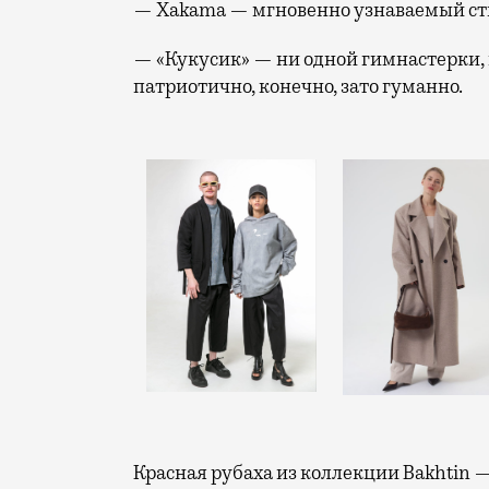
— Xakama — мгновенно узнаваемый сти
— «Кукусик» — ни одной гимнастерки, 
патриотично, конечно, зато гуманно.
Красная рубаха из коллекции Bakhtin 