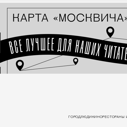
ГОРОД
ЛЮДИ
КИНО
РЕСТОРАНЫ 