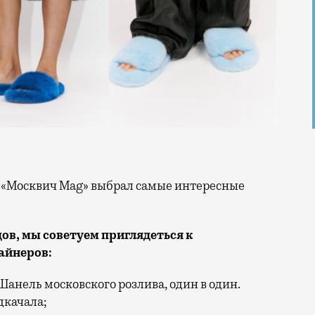
дов, мы советуем приглядеться к
айнеров:
Шанель московского розлива, один в один.
дкачала;