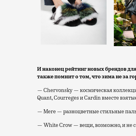
И наконец рейтинг новых брендов для
также помнит о том, что зима не за г
— Chervonsky — космическая коллекция
Quant, Courreges и Cardin вместе взяты
— Mere — разноцветные стильные пальт
— White Crow — вещи, возможно, и не 