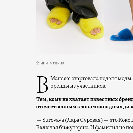
2 мин. чтения
В Манеже стартовала неделя моды. «Москвич Mag» выбрал самые интересные
бренды из участников.
Тем, кому не хватает известных брен
отечественным клонам западных диз
— Surovaya (Лара Суровая) — это Коко 
Включая бижутерию. И фамилия не по