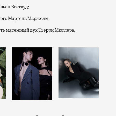
ивьен Вествуд;
него Мартена Маржелы;
ить мятежный дух Тьерри Мюглера.