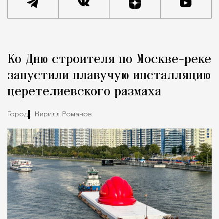
Реклама
Редакция Москвич Mag
Ко Дню строителя по Москве-реке
Город
запустили плавучую инсталляцию
церетелиевского размаха
Город
Кирилл Романов