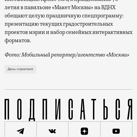
летия в павильоне «Макет Москвы» на ВДНХ
обещают целую праздничную спецпрограмму:
презентацию текущих градостроительных
проектов мэрии и набор семейных интерактивных
форматов.
Фото: Мобильный репортер/агентство «Москва»
Это каска в фирменных цветах департамента строит
День строителя