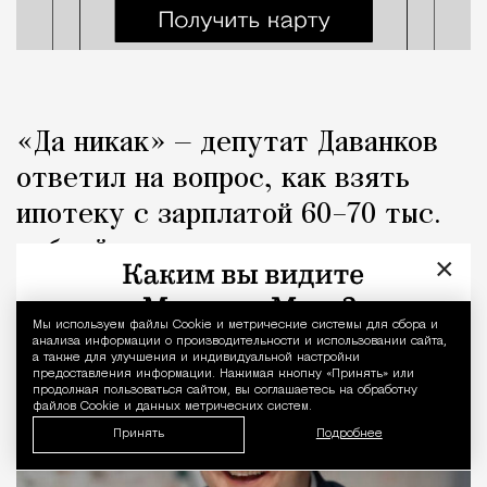
«Да никак» — депутат Даванков
ответил на вопрос, как взять
ипотеку с зарплатой 60–70 тыс.
рублей
×
Город
Кирилл Романов
Мы используем файлы Сookie и метрические системы для сбора и
Уведомление 
анализа информации о производительности и использовании сайта,
а также для улучшения и индивидуальной настройки
предоставления информации. Нажимая кнопку «Принять» или
продолжая пользоваться сайтом, вы соглашаетесь на обработку
файлов Cookie и данных метрических систем.
Принять
Подробнее