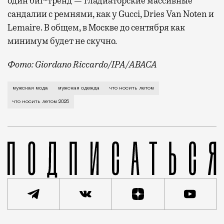
один биг-тренд — гладиаторские массивные
сандалии с ремнями, как у Gucci, Dries Van Noten и
Lemaire. В общем, в Москве до сентября как
минимум будет не скучно.
Фото: Giordano Riccardo/IPA/ABACA
Пока все задавались вопросом, приемлемо ли носить
мужская мода
мужская одежда
что носить летом
что носить летом 2025