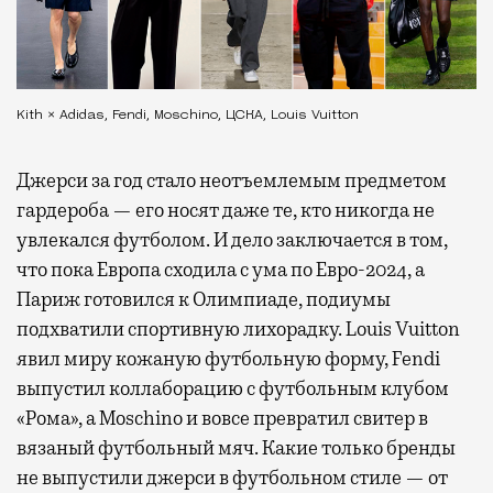
Kith × Adidas, Fendi, Moschino, ЦСКА, Louis Vuitton
Джерси за год стало неотъемлемым предметом
гардероба — его носят даже те, кто никогда не
увлекался футболом. И дело заключается в том,
что пока Европа сходила с ума по Евро-2024, а
Париж готовился к Олимпиаде, подиумы
подхватили спортивную лихорадку. Louis Vuitton
явил миру кожаную футбольную форму, Fendi
выпустил коллаборацию с футбольным клубом
«Рома», а Moschino и вовсе превратил свитер в
вязаный футбольный мяч. Какие только бренды
не выпустили джерси в футбольном стиле — от