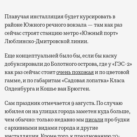
Плавучая инсталляция будет курсировать в
районе Южного речного вокзала — там как раз
сейчас строят станцию метро «Южный порт»
Люблинско-Дмитровской линии.
Еще концептуальней было бы, если бы каску
добуксировали до Болотного острова, где у «ГЭС-2»
как раз сейчас стоит
очень похожая
и по цветовой
гамме, и по габаритам «Садовая лопатка» Класа
Олденбурга и Кошье ван Брюгген.
Сам праздник отмечается 9 августа. По случаю
юбилея он на улицах города заметен куда больше,
чем обычно: только недавно мы
писали
про будки
с архивными видами города и другие
инсталляции. Кроме того, к празднованию 70-