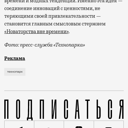
времени и модных тенденций. Именно эта идея —
соединение инноваций с ценностями, не
теряющими своей привлекательности —
становится главным смысловым стержнем
«Новаторства вне времени»
.
Фото: пресс-служба «Технопарка»
Рекламные кампании техники редко выходят за рамк
Реклама
технопарк