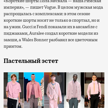
«Короткие шорты Пола Мескала — наша Римская
империя», — пишет Vogue. В целом мужская мода
распрощалась с комплексами: в этом сезоне
короткие шорты носят не только в спортзал, но и
на ужин. Gucci и Fendi показали их в ансамбле с
пиджаками, Auralee создал короткие модели из
замши, а Wales Bonner разбавил все цветочным
принтом.
Пастельный эстет