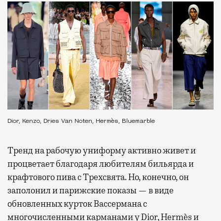
Dior, Kenzo, Dries Van Noten, Hermès, Bluemarble
Тренд на рабочую униформу активно живет и
процветает благодаря любителям бильярда и
крафтового пива с Трехсвята. Но, конечно, он
заполонил и парижские показы — в виде
обновленных курток Вассермана с
многочисленными карманами у Dior, Hermès и