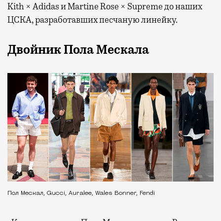
Kith × Adidas и Martine Rose × Supreme до наших
ЦСКА, разработавших песчаную линейку.
Двойник Пола Мескала
Пол Мескал, Gucci, Auralee, Wales Bonner, Fendi