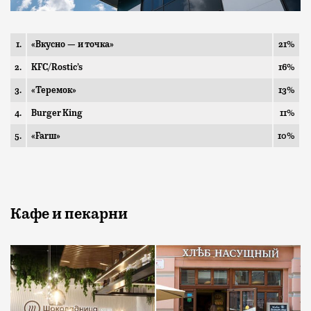
1.
«Вкусно — и точка»
21%
2.
KFC/Rostic’s
16%
3.
«Теремок»
13%
4.
Burger King
11%
5.
«Farш»
10%
Кафе и пекарни