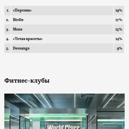
1.
«Персона»
19%
2.
Birdie
17%
3.
Mone
15%
4.
«Точка красоты»
14%
5.
Dessange
9%
Фитнес-клубы