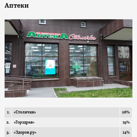
Аптеки
1.
«Столички»
26%
2.
«Горздрав»
19%
3.
«Здоров.ру»
14%