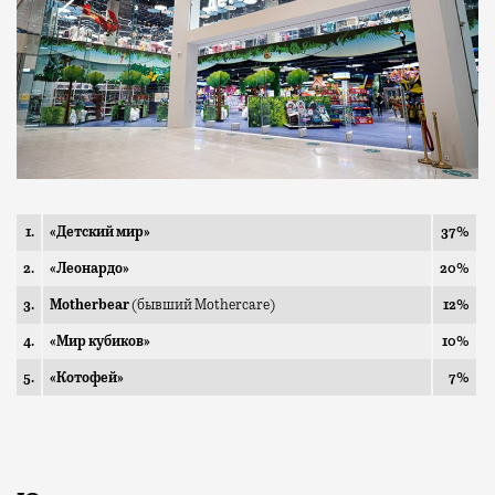
1.
«Детский мир»
37%
2.
«Леонардо»
20%
3.
Motherbear
(бывший Mothercare)
12%
4.
«Мир кубиков»
10%
5.
«Котофей»
7%