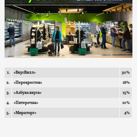
1.
«ВкусВилл»
30%
2.
«Перекресток»
18%
3.
«Азбука вкуса»
15%
4.
«Пятерочка»
10%
5.
«Мираторг»
4%