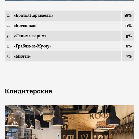
1.
«Братья Караваевы»
38%
2.
«Брусника»
11%
3.
«Лепим и варим»
9%
4.
«Грабли» и «Му-му»
8%
5.
«Милти»
7%
Кондитерские