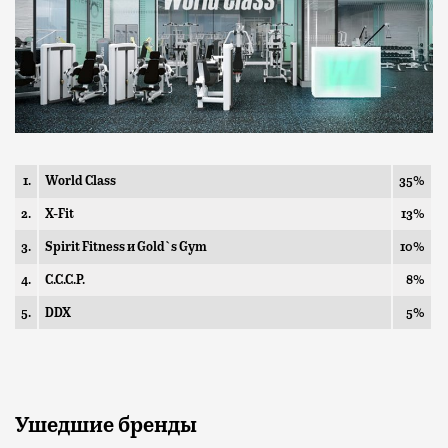
1.
World Class
35%
2.
X-Fit
13%
3.
Spirit Fitness и Gold`s Gym
10%
4.
С.С.С.Р.
8%
5.
DDX
5%
Ушедшие бренды