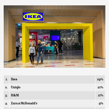
1.
Ikea
29%
2.
Uniqlo
21%
3.
H&M
11%
4.
Zara и McDonald’s
9%