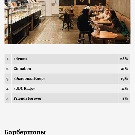
1.
«Буше»
28%
2.
Cinnabon
21%
3.
«Эклерная Клер»
19%
4.
«UDC Кафе»
11%
5.
Friends Forever
8%
Барбершопы