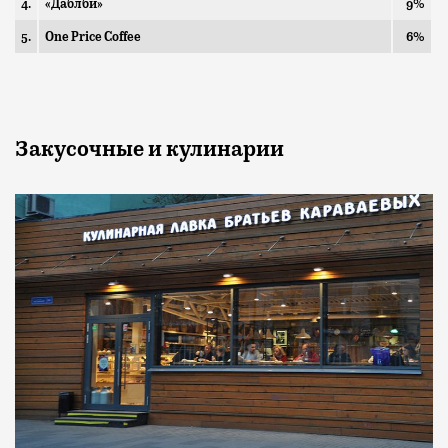
4.
«Даблби»
9%
5.
One Price Coffee
6%
Закусочные и кулинарии