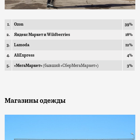
1.
Ozon
39%
2.
Яндекс Маркет и Wildberries
18%
3.
Lamoda
12%
4.
AliExpress
4%
5.
«МегаМаркет»
(бывший «СберМегаМаркет»)
3%
Магазины
одежды