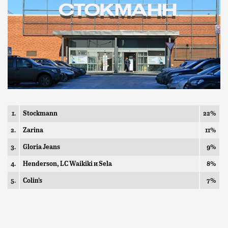
1.
Stockmann
22%
2.
Zarina
11%
3.
Gloria Jeans
9%
4.
Henderson, LC Waikiki и Sela
8%
5.
Colin’s
7%