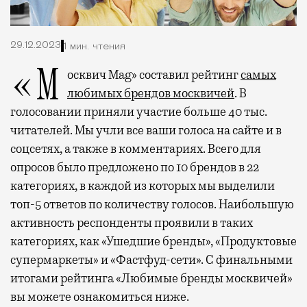
29.12.2023
1 мин. чтения
«Москвич Mag» составил рейтинг
самых
любимых брендов москвичей
. В
голосовании приняли участие больше 40 тыс.
читателей. Мы учли все ваши голоса на сайте и в
соцсетях, а также в комментариях. Всего для
опросов было предложено по 10 брендов в 22
категориях, в каждой из которых мы выделили
топ-5 ответов по количеству голосов. Наибольшую
активность респонденты проявили в таких
категориях, как «Ушедшие бренды», «Продуктовые
супермаркеты» и «Фастфуд-сети». С финальными
итогами рейтинга «Любимые бренды москвичей»
вы можете ознакомиться ниже.