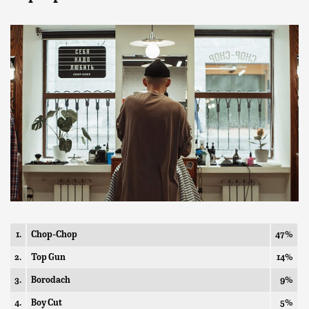
1.
Chop-Chop
47%
2.
Top Gun
14%
3.
Borodach
9%
4.
Boy Cut
5%