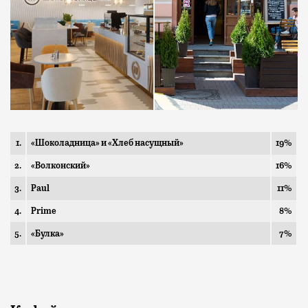
1.
«Шоколадница» и «Хлеб насущный»
19%
2.
«Волконский»
16%
3.
Paul
11%
4.
Prime
8%
5.
«Булка»
7%