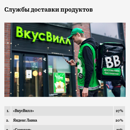
Службы доставки продуктов
1.
«ВкусВилл»
27%
2.
Яндекс Лавка
20%
3.
«Самокат»
17%