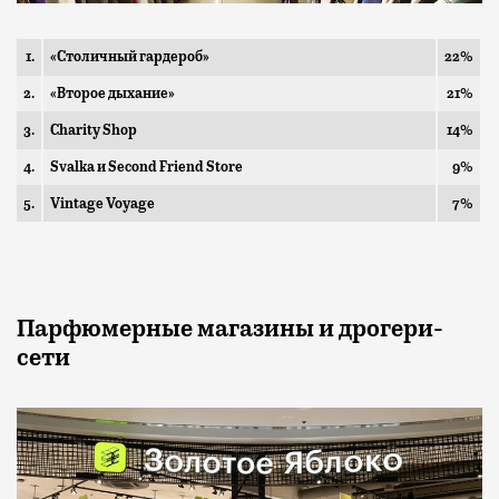
1.
«Столичный гардероб»
22%
2.
«Второе дыхание»
21%
3.
Charity Shop
14%
4.
Svalka и Second Friend Store
9%
5.
Vintage Voyage
7%
Парфюмерные магазины и дрогери-
сети