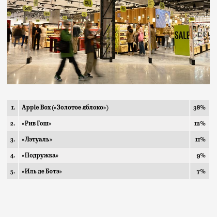
1.
Apple Box («Золотое яблоко»)
38%
2.
«Рив Гош»
12%
3.
«Лэтуаль»
11%
4.
«Подружка»
9%
5.
«Иль де Ботэ»
7%