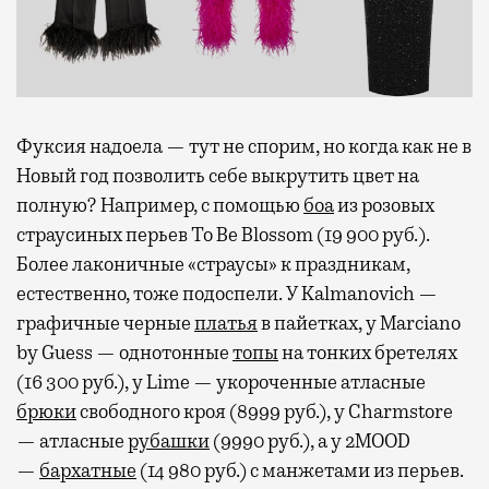
Фуксия надоела — тут не спорим, но когда как не в
Новый год позволить себе выкрутить цвет на
полную? Например, с помощью
боа
из розовых
страусиных перьев To Be Blossom (19 900 руб.).
Более лаконичные «страусы» к праздникам,
естественно, тоже подоспели. У Kalmanovich —
графичные черные
платья
в пайетках, у Marciano
by Guess — однотонные
топы
на тонких бретелях
(16 300 руб.), у Lime — укороченные атласные
брюки
свободного кроя (8999 руб.), у Charmstore
— атласные
рубашки
(9990 руб.), а у 2MOOD
—
бархатные
(14 980 руб.) с манжетами из перьев.