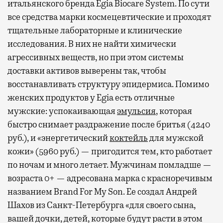
итальянского бренда Egia Biocare System. По сути
все средства марки космецевтические и проходят
тщательные лабораторные и клинические
исследования. В них не найти химически
агрессивных веществ, но при этом системы
доставки активов выверены так, чтобы
восстанавливать структуру эпидермиса. Помимо
женских продуктов у Egia есть отличные
мужские: успокаивающая
эмульсия
, которая
быстро снимает раздражение после бритья (4240
руб.), и «энергетический
коктейль
для мужской
кожи» (5960 руб.) — пригодится тем, кто работает
по ночам и много летает. Мужчинам помладше —
возраста 0+ — адресована марка с красноречивым
названием Brand For My Son. Ее создал Андрей
Шахов из Санкт-Петербурга «для своего сына,
вашей дочки, детей, которые будут расти в этом