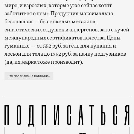
мире, и взрослых, которые уже сейчас хотят
заботиться о нем». Продукция максимально
безопасная — без тяжелых металлов,
синтетических отдушек и аллергенов, зато с кучей
международных сертификатов качества. Цены
гуманные — от 552 руб. за
гель
для купания и
лосьон
для тела до 1352 руб. за пачку
подгузников
(да, их марка тоже производит).
Одежда со страусиными перьями и розовые боа, двус
Что появилось в магазинах