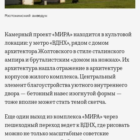
Ростокинский акведук
Камерный проект «МИРА» находится в культовой
локации: у метро «ВДНХ», рядом с домом
архитектора Жолтовского в стиле сталинского
ампира и бруталистским «домом на ножках». Их
архитектура нашла отражение в архитектуре
корпусов жилого комплекса. Центральный
элемент благоустройства уютного внутреннего
двора — бетонный навес изогнутой формы —
тоже вполне может стать темой скетча.
Еще один выход из комплекса «МИРА» через
пешеходный переход ведет к ВДНХ, где рисовать
можно не только масштабные советские