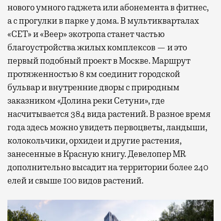
нового умного гаджета или абонемента в фитнес,
а с прогулки в парке у дома. В мультикварталах
«СЕТ» и «Веер» экотропа станет частью
благоустройства жилых комплексов — и это
первый подобный проект в Москве. Маршрут
протяженностью 8 км соединит городской
бульвар и внутренние дворы с природным
заказником «Долина реки Сетуни», где
насчитывается 384 вида растений. В разное время
года здесь можно увидеть первоцветы, ландыши,
колокольчики, орхидеи и другие растения,
занесенные в Красную книгу. Девелопер MR
дополнительно высадит на территории более 240
елей и свыше 100 видов растений.