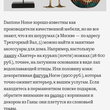
Dantone Home хорошо известны как
производители качественной мебели, но не все
знают, что в их шоурумах (в Москве — по адресу
Трехгорный Вал, 5) можно найти и занятные
аксессуары для дома. Например, настольную
лампу
«Хантер» на курьих (почти) ножках (28 600
руб.), точнее, на латунном основании в виде лап
водоплавающей птицы. Или половину коня:
декоративная
фигура
Horse (9900 руб.), которая
точно оживит интерьер, к вашим услугам. Если
находитесь в перманентном поиске подарков,
обратите внимание на
раздел
с корзинами и
декором из Ганы: они плетутся из слоновьей
травы.