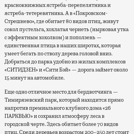
краснокнижных ястреба-перепелятника и
ястреба-тетеревятника. А в «Покровском-
Стрешнево», где обитает 80 видов птиц, живут
сокол пустельга, хохлатая чернеть (нырковая утка
с эффектным хохолком) и поползень —
единственная птица в наших широтах, которая
умеет бегать по стволу дерева головой вниз.
Добраться до парка удобно из жилых комплексов
«СИТИДЗЕН» и «Сити Бэй» — дорога займет около
15 минут на автомобиле.
Еще одно отличное место для бердвотчинга —
Тимирязевский парк, который находится прямо
напротив премиального клубного дома «26
ПАРКВЬЮ» и сохранил атмосферу леса в
городской черте. Здесь обитает более 70 видов
птиц. Среди деревьев возрастом 200–250 лет стоит