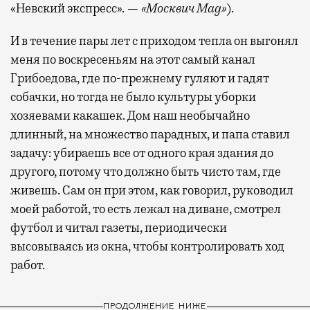
«Невский экспресс». —
«Москвич Mag»
).
И в течение пары лет с приходом тепла он выгонял
меня по воскресеньям на этот самый канал
Грибоедова, где по-прежнему гуляют и гадят
собачки, но тогда не было культуры уборки
хозяевами какашек. Дом наш необычайно
длинный, на множество парадных, и папа ставил
задачу: убираешь все от одного края здания до
другого, потому что должно быть чисто там, где
живешь. Сам он при этом, как говорил, руководил
моей работой, то есть лежал на диване, смотрел
футбол и читал газеты, периодически
высовываясь из окна, чтобы контролировать ход
работ.
ПРОДОЛЖЕНИЕ НИЖЕ