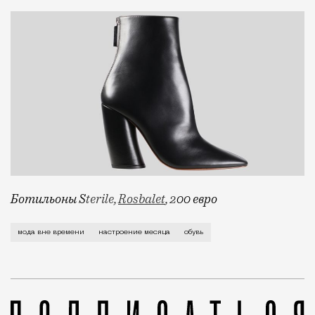
Ботильоны
S
terile
,
Rosbalet
, 2
00 евро
Эти три пары обуви объединяет общее настроение. И
мода вне времени
настроение месяца
обувь