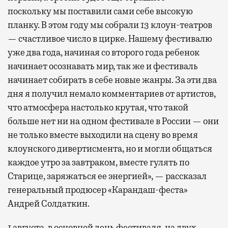
поскольку мы поставили сами себе высокую
планку. В этом году мы собрали 13 клоун-театров
— счастливое число в цирке. Нашему фестивалю
уже два года, начиная со второго года ребенок
начинает осознавать мир, так же и фестиваль
начинает собирать в себе новые жанры. За эти два
дня я получил немало комментариев от артистов,
что атмосфера настолько крутая, что такой
больше нет ни на одном фестивале в России — они
не только вместе выходили на сцену во время
клоунского дивертисмента, но и могли общаться
каждое утро за завтраком, вместе гулять по
Старице, заряжаться ее энергией», — рассказал
генеральный продюсер «Карандаш-феста»
Андрей Солдаткин.
1 августа, в основной день фестиваля, на двух