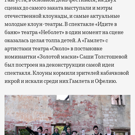
сценах до самого заката выступали и мэтры
отечественной клоунады, и самые актуальные
молодые клоун-театры. В спектакле «Идите в
баню» театра «Неболет» в один момент на сцене
оказалась целая толпа детей. А «Гамлет» с
артистами театра «Около» в постановке
номинантки «Золотой маски» Саши Толстошевой
был построен на деконструкции самой идеи
спектакля. Клоуны кормили зрителей кабачковой
икрой и искали среди них Гамлета и Офелию.