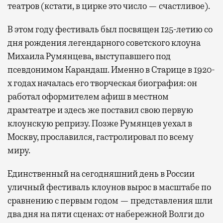
театров (кстати, в цирке это число — счастливое).
В этом году фестиваль был посвящен 125-летию со
дня рождения легендарного советского клоуна
Михаила Румянцева, выступавшего под
псевдонимом Карандаш. Именно в Старице в 1920-
х годах началась его творческая биография: он
работал оформителем афиш в местном
драмтеатре и здесь же поставил свою первую
клоунскую репризу. Позже Румянцев уехал в
Москву, прославился, гастролировал по всему
миру.
Единственный на сегодняшний день в России
уличный фестиваль клоунов вырос в масштабе по
сравнению с первым годом — представления шли
два дня на пяти сценах: от набережной Волги до