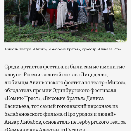
Артисты театра «Около», «Высокие братья», оркестр «Пакава Ить»
Среди артистов фестиваля были самые именитые
клоуны России: золотой состав «Лицедеев»,
любимцы Авиньонского фестиваля театр «Микос»,
обладатель премии Эдинбургского фестиваля
«Комик-Трест», «Высокие братья» Дениса
Васильева, тот самый гоголевский персонаж из
балабановского фильма «Про уродов и людей»
Анвар Либабов, основатель петербургского театра
«Семьянюки» Александр Гусаров.