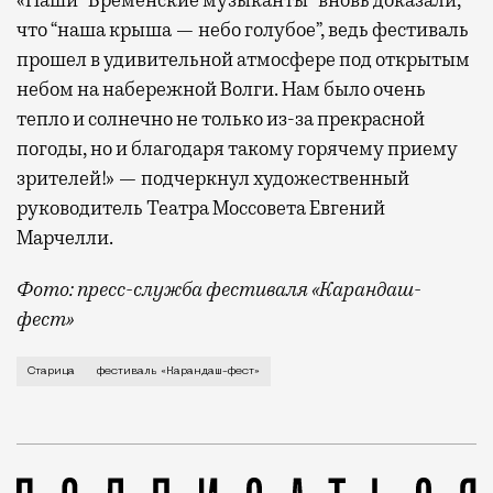
«Наши “Бременские музыканты” вновь доказали,
что “наша крыша — небо голубое”, ведь фестиваль
прошел в удивительной атмосфере под открытым
небом на набережной Волги. Нам было очень
тепло и солнечно не только из-за прекрасной
погоды, но и благодаря такому горячему приему
зрителей!» — подчеркнул художественный
руководитель Театра Моссовета Евгений
Марчелли.
Фото: пресс-служба фестиваля «Карандаш-
фест»
В минувший уикенд маленькая Старица в Тверской об
Старица
фестиваль «Карандаш-фест»