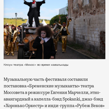
Клоун театра «Микос» во время кавалькады
Музыкальную часть фестиваля составили
постановка «Бременские музыканты» театра
Моссовета в режиссуре Евгения Марчелли, этно-
авангардный а капелла-бэнд Spokanki, джаз-бэнд
«Хоронько Оркестр» и инди-группа «Рубеж Веков»