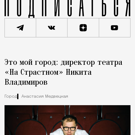
Реклама
Редакция Москвич Mag
Это мой город: директор театра
Город
«На Страстном» Никита
Владимиров
Город
Анастасия Медвецкая