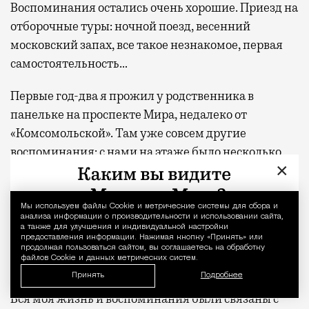
Воспоминания остались очень хорошие. Приезд на
отборочные туры: ночной поезд, весенний
московский запах, все такое незнакомое, первая
самостоятельность…
Первые год-два я прожил у родственника в
панельке на проспекте Мира, недалеко от
«Комсомольской». Там уже совсем другие
воспоминания: с нами на этаже было несколько
×
квартир, где в каждой жили по 15 приезжих наших
друзей с Ближнего Востока, что, безусловно,
придавало колорита. А еще же мечеть рядом — все
Мы используем файлы Сookie и метрические системы для сбора и
Уведомление 
анализа информации о производительности и использовании сайта,
возможности погрузиться в разную культуру.
а также для улучшения и индивидуальной настройки
предоставления информации. Нажимая кнопку «Принять» или
продолжая пользоваться сайтом, вы соглашаетесь на обработку
файлов Cookie и данных метрических систем.
Мои любимые районы…
Принять
Подробнее
Вся моя жизнь и воспоминания были связаны с