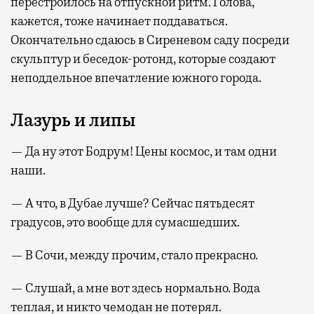
перестроилось на отпускной ритм. Голова,
кажется, тоже начинает поддаваться.
Окончательно сдаюсь в Сиреневом саду посреди
скульптур и беседок-ротонд, которые создают
неподдельное впечатление южного города.
Лазурь и липы
— Да ну этот Бодрум! Цены космос, и там одни
наши.
— А что, в Дубае лучше? Сейчас пятьдесят
градусов, это вообще для сумасшедших.
— В Сочи, между прочим, стало прекрасно.
— Слушай, а мне вот здесь нормально. Вода
теплая, и никто чемодан не потерял.