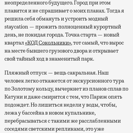
неопределенного будущего. Город при этом
плавится и не спрашивает о моих планах. Тогда я
решила себя обмануть и устроить модный
staycation — прожить полноценный курортный
день, не покидая города. Точка старта — новый
квартал
«КОД Сокольники»
, тот самый, что вырос
на месте бывшего грузового двора и открывает
свой тайный ход в знаменитый парк.
Пляжный отпуск — вещь сакральная. Наш
человек легко откажется от экскурсионного тура
по Золотому кольцу, вычеркнет из планов сплав по
Катуни и даже смирится с тем, что Париж опять
подождет. Но лишиться недели у воды, чтобы,
лежа у бассейна в новом купальнике,
перебрасываться с такими же расслабленными
соседями светскими репликами, это уже