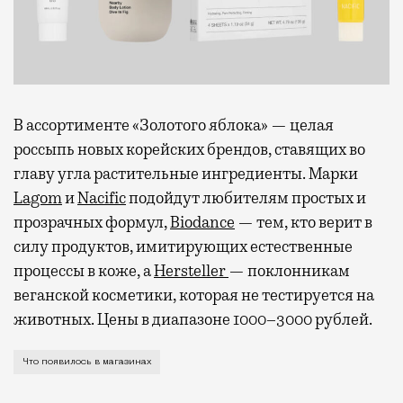
В ассортименте «Золотого яблока» — целая
россыпь новых корейских брендов, ставящих во
главу угла растительные ингредиенты. Марки
Lagom
и
Nacific
подойдут любителям простых и
прозрачных формул,
Biodance
— тем, кто верит в
силу продуктов, имитирующих естественные
процессы в коже, а
Hersteller
— поклонникам
веганской косметики, которая не тестируется на
животных. Цены в диапазоне 1000–3000 рублей.
А также шляпы с вуалью, бриллианты со смыслом и к
Что появилось в магазинах