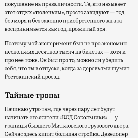
покушение на права личности. Те, кто называет
этот отдых «тюленьим», просто завидуют — год
без моря и без законно приобретенного загара
воспринимается как год, прожитый зря.
Поэтому мой эксперимент был не про экономию
нескольких десятков тысяч на билетах — хотя и
про нее тоже. Он был про то, можно ли убедить
себя, что ты в отпуске, когда за деревьями шумит
Ростокинский проезд.
Тайные тропы
Начинаю утро там, где через пару лет будут
начинать его жители «КОД Сокольники» — у
границы бывшего Митьковского грузового двора.
Сейчас здесь кипит большая стройка. Девелопер