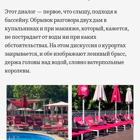
Этот диалог — первое, что слышу, подходя к
бассейну. Обрывок разговора двух дам в
купальниках и при макияже, который, кажется,
не пострадает от воды ни при каких
обстоятельствах. На этом дискуссия о курортах
закрывается, и обе изображают ленивый брасс,
держа головы над водой, словно ватерпольные
королевы.