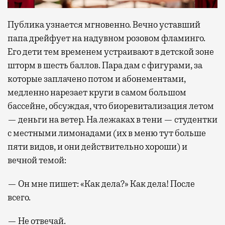
Публика узнается мгновенно. Вечно уставший
папа дрейфует на надувном розовом фламинго.
Его дети тем временем устраивают в детской зоне
шторм в шесть баллов. Пара дам с фигурами, за
которые заплачено потом и абонементами,
медленно нарезает круги в самом большом
бассейне, обсуждая, что биоревитализация летом
— деньги на ветер. На лежаках в тени — студентки
с местными лимонадами (их в меню тут больше
пяти видов, и они действительно хороши) и
вечной темой:
— Он мне пишет: «Как дела?» Как дела! После
всего.
— Не отвечай.