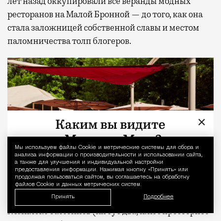
лет назад оккупировали все веранды модных
ресторанов на Малой Бронной — до того, как она
стала заложницей собственной славы и местом
паломничества толп блогеров.
×
Мы используем файлы Сookie и метрические системы для сбора и
Уведомление 
анализа информации о производительности и использовании сайта,
а также для улучшения и индивидуальной настройки
предоставления информации. Нажимая кнопку «Принять» или
продолжая пользоваться сайтом, вы соглашаетесь на обработку
файлов Cookie и данных метрических систем.
Принять
Подробнее
Комплекс бассейнов (их тут два, плюс просторное