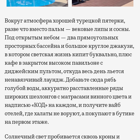
Вокруг атмосфера хорошей турецкой пятерки,
разве что вместо пальм — вековые липы и сосны.
Под открытым небом — два прямоугольных
просторных бассейна и большое круглое джакузи,
в котором светская жизнь кипит буквально, плюс
кафе в закрытом высоком павильоне с
диджейским пультом, откуда весь день льется
ненавязчивый лаундж. Добавьте сюда рябь
голубой воды, аккуратно расставленные ряды
широких шезлонгов с матрасами винного цвета и
надписью «КОД» на каждом, и получите вайб
отелей, где халаты не воруют, а покупают в бутике
на первом этаже.
Солнечный свет пробивается сквозь кроны и