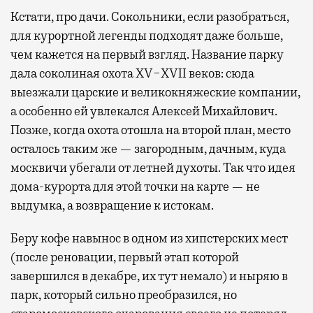
Кстати, про дачи. Сокольники, если разобраться,
для курортной легенды подходят даже больше,
чем кажется на первый взгляд. Название парку
дала соколиная охота XV−XVII веков: сюда
выезжали царские и великокняжеские компании,
а особенно ей увлекался Алексей Михайлович.
Позже, когда охота отошла на второй план, место
осталось таким же — загородным, дачным, куда
москвичи убегали от летней духоты. Так что идея
дома-курорта для этой точки на карте — не
выдумка, а возвращение к истокам.
Беру кофе навынос в одном из хипстерских мест
(после реновации, первый этап которой
завершился в декабре, их тут немало) и ныряю в
парк, который сильно преобразился, но