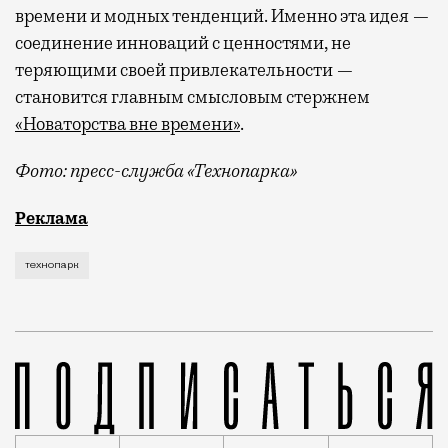
времени и модных тенденций. Именно эта идея —
соединение инноваций с ценностями, не
теряющими своей привлекательности —
становится главным смысловым стержнем
«Новаторства вне времени»
.
Фото: пресс-служба «Технопарка»
Рекламные кампании техники редко выходят за рамк
Реклама
технопарк