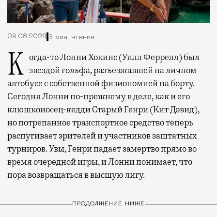
09.08.2026
3 мин. чтения
Когда-то Лонни Хокинс (Уилл Феррелл) был
звездой гольфа, разъезжавшей на личном
автобусе с собственной физиономией на борту.
Сегодня Лонни по-прежнему в деле, как и его
клюшконосец-кедди Старый Генри (Кит Дэвид),
но потрепанное транспортное средство теперь
распугивает зрителей и участников заштатных
турниров. Увы, Генри падает замертво прямо во
время очередной игры, и Лонни понимает, что
пора возвращаться в высшую лигу.
ПРОДОЛЖЕНИЕ НИЖЕ