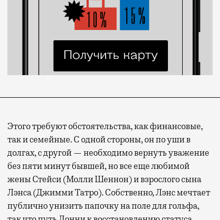
Этого требуют обстоятельства, как финансовые,
так и семейные. С одной стороны, он по уши в
долгах, с другой — необходимо вернуть уважение
без пяти минут бывшей, но все еще любимой
жены Стейси (Молли Шеннон) и взрослого сына
Лэнса (Джимми Татро). Собственно, Лэнс мечтает
публично унизить папочку на поле для гольфа,
так что путь Лонни к восстановлению статуса