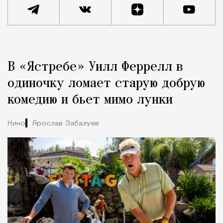
Реклама
Редакция Москвич Mag
В «Ястребе» Уилл Феррелл в
Город
одиночку ломает старую добрую
комедию и бьет мимо лунки
Кино
Ярослав Забалуев