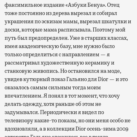
факсимильное издание «Азбуки Бенуа». Отец
тоже постоянно из дерева вырезал и собирал
украшения по эскизам мамы, вырезал шкатулки и
доски, которые мама расписывала. Поэтому мой
путь был предопределен. Уже в старших классах,
имея академическую базу, мне нужно было
только определиться с направлением — я
рассматривал художественную керамику и
станковую живопись. Но остановился на моде,
увидев кутюрный показ Гальяно для Dior — и это
оказалось самым сильным тогда моим
впечатлением. Я понял в тот момент, что хочу
делать одежду, хотя раньше об этом не
задумывался. Периодически я видел по
телевизору какие-то показы, но они меня особо не
вдохновляли, а в коллекции Dior осень-зима 2009
авторства Гальяно сложилось все в такую