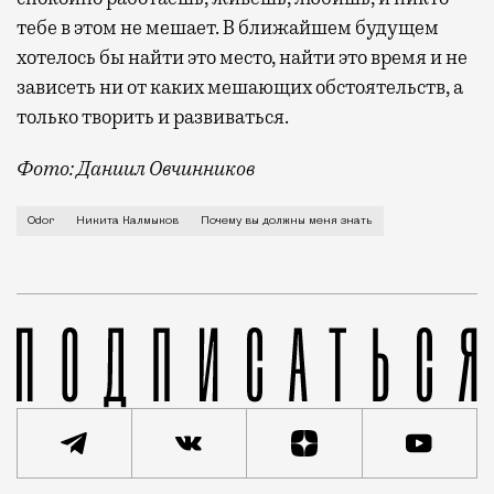
тебе в этом не мешает. В ближайшем будущем
хотелось бы найти это место, найти это время и не
зависеть ни от каких мешающих обстоятельств, а
только творить и развиваться.
Фото: Даниил Овчинников
Я родился в Республике Татарстан, в маленьком ста
Odor
Никита Калмыков
Почему вы должны меня знать