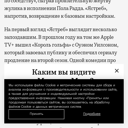
по соседству», сыграв пронзительную жертву
жулика в исполнении Пола Радда. «Ястреб»,
напротив, возвращение к базовым настройкам.
На первый взгляд «Ястреб» выглядит несколько
запоздавшим. В прошлом году на том же Apple
TV+ вышел «Король гольфа» с Оуэном Уилсоном,
который завоевал публику и обеспечил сериалу
продление на второй сезон. Одной комедии про
гольф миру должно быть достаточно, но не тут-то
×
было. Беспардонной энергии, с которой
феррелловский Лонни Хокинс влетает (этот
Мы используем файлы Сookie и метрические системы для сбора и
Уведомление 
каламбур был неизбежен) в кадр, сопротивляться
анализа информации о производительности и использовании сайта,
а также для улучшения и индивидуальной настройки
никак невозможно. Это актер сумасшедшей
предоставления информации. Нажимая кнопку «Принять» или
продолжая пользоваться сайтом, вы соглашаетесь на обработку
органики, который, подобно своему герою, уверен
файлов Cookie и данных метрических систем.
в том, что он именно то, что нужно миру прямо
Принять
Подробнее
сейчас. В эпоху расцвета возвышенных фильмов