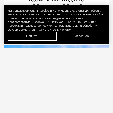
Город
Николай Спиридонов
Мы используем файлы Сookie и метрические системы для сбора и
Уведомление 
анализа информации о производительности и использовании сайта,
а также для улучшения и индивидуальной настройки
предоставления информации. Нажимая кнопку «Принять» или
продолжая пользоваться сайтом, вы соглашаетесь на обработку
файлов Cookie и данных метрических систем.
Принять
Подробнее
07.08.2026
2 мин. чтения
Около 11 часов утра Москву буквально накрыла
волна сообщений о загадочном громком
хлопке. Москвичи массово начали писать в
соцсетях о звуке, который одновременно
услышали в разных районах города — от