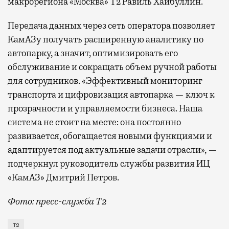
макрорегиона «Москва» Т2 Равиль Хайбуллин.
Передача данных через сеть оператора позволяет
КамАЗу получать расширенную аналитику по
автопарку, а значит, оптимизировать его
обслуживание и сокращать объем ручной работы
для сотрудников. «Эффективный мониторинг
транспорта и цифровизация автопарка — ключ к
прозрачности и управляемости бизнеса. Наша
система не стоит на месте: она постоянно
развивается, обогащается новыми функциями и
адаптируется под актуальные задачи отрасли», —
подчеркнул руководитель службы развития ИЦ
«КамАЗ» Дмитрий Петров.
Фото: пресс-служба Т2
Т2 развивает решения для автомобильной отрасли и
Т2