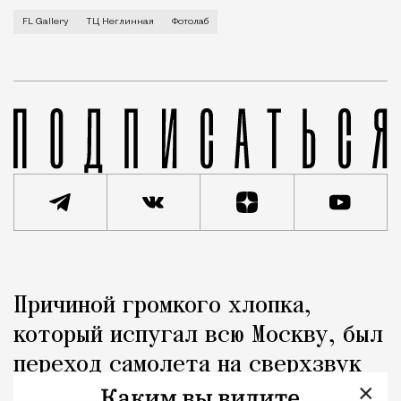
Для московских фотографов «Фотолаб» место хорошо 
FL Gallery
ТЦ Неглинная
Фотолаб
Реклама
Редакция Москвич Mag
Причиной громкого хлопка,
Город
который испугал всю Москву, был
переход самолета на сверхзвук
×