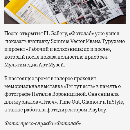
После открытия FL Gallery, «Фотолаб» уже успел
показать выставку Somnus Vector Ивана Турухано
и проект «Рабочий и колхозница: до и после»,
который после показа полностью приобрел
Мультимедиа Арт Музей.
В настоящее время в галерее проходит
мемориальная выставка «Ты тут есть» в память о
фотографе Наталье Вороницыной. Она снимала
для журналов «Птюч», Time Out, Glamour и InStyle,
а также работала фотодиректором Playboy.
Фото: пресс-служба «Фотолаб»