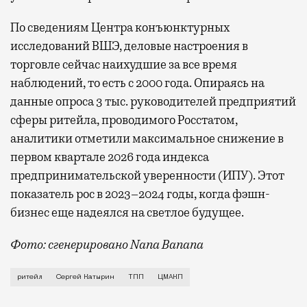
По сведениям Центра конъюнктурных
исследований ВШЭ, деловые настроения в
торговле сейчас наихудшие за все время
наблюдений, то есть с 2000 года. Опираясь на
данные опроса 3 тыс. руководителей предприятий
сферы ритейла, проводимого Росстатом,
аналитики отметили максимальное снижение в
первом квартале 2026 года индекса
предпринимательской уверенности (ИПУ). Этот
показатель рос в 2023–2024 годы, когда фэшн-
бизнес еще надеялся на светлое будущее.
Фото: сгенерировано Nana Banana
Многие говорили, что худа без добра не бывает — и
ритейл
Сергей Катырин
ТПП
ЦМАКП