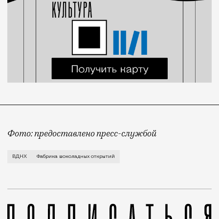
Фото: предоставлено пресс-службой
Все желающие набрать калорий к зиме под благовид
ВДНХ
Фабрика шоколадных открытий