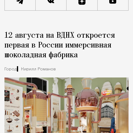
Реклама
Редакция Москвич Mag
12 августа на ВДНХ откроется
Город
первая в России иммерсивная
шоколадная фабрика
Город
Кирилл Романов