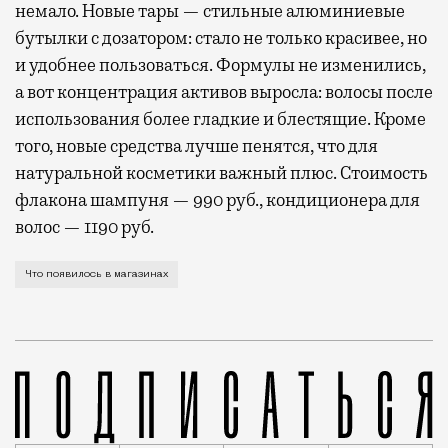
немало. Новые тары — стильные алюминиевые
бутылки с дозатором: стало не только красивее, но
и удобнее пользоваться. Формулы не изменились,
а вот концентрация активов выросла: волосы после
использования более гладкие и блестящие. Кроме
того, новые средства лучше пенятся, что для
натуральной косметики важный плюс. Стоимость
флакона шампуня — 990 руб., кондиционера для
волос — 1190 руб.
Нарядная посуда для куличей, яиц и пасхи, мужские
Что появилось в магазинах