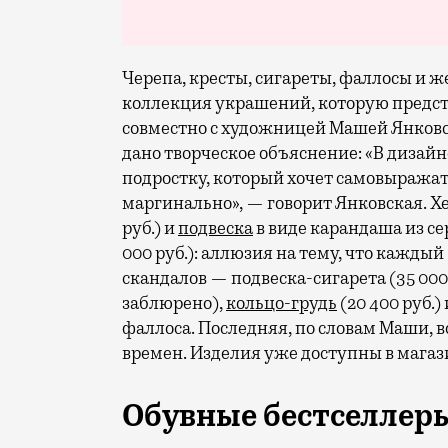
Черепа, кресты, сигареты, фаллосы и 
коллекция украшений, которую предста
совместно с художницей Машей Янков
дано творческое объяснение: «В дизай
подростку, который хочет самовыражать
маргинально», — говорит Янковская. 
руб.) и
подвеска
в виде карандаша из се
000 руб.): аллюзия на тему, что кажд
скандалов — подвеска-сигарета (35 000
заблюрено),
кольцо-грудь
(20 400 руб.
фаллоса. Последняя, по словам Маши, в
времен. Изделия уже доступны в магази
Обувные бестселлеры