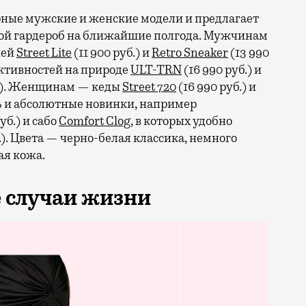
рные мужские и женские модели и предлагает
ной гардероб на ближайшие полгода. Мужчинам
ней
Street Lite
(11 900 руб.) и
Retro Sneaker
(13 990
 активностей на природе
ULT-TRN
(16 990 руб.) и
б.). Женщинам — кеды
Street 720
(16 990 руб.) и
сть и абсолютные новинки, например
уб.) и сабо
Comfort Clog
, в которых удобно
.). Цвета — черно-белая классика, немного
ая кожа.
 случаи жизни