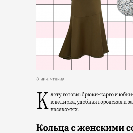
3 мин. чтения
К лету готовы: брюки-карго и юбки-макси всех цветов радуги, провокационная
ювелирка, удобная городская и за
насекомых.
Кольца с женскими с