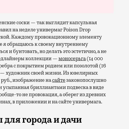
женские соски — так выглядит капсульная
вил на неделе универмаг Poison Drop
ской. Каждому провокационному элементу
не я обращаюсь к своему внутреннему
ся и бунтовать, но делать это эстетично, а не
Хедлайнеры коллекции —
моносерьга
(14 000
ребра с покрытием родием или позолотой (16
ый — художник своей жизни. Из ювелирных
 руб., изображение на
сайте
законопослушно
) и усыпанная бриллиантами подвеска в виде
ообще-то не провокация, а оберег из древних
нах, в приложении и на сайте универмага.
 для города и дачи