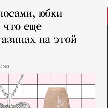
лосами, юбки-
 что еще
газинах на этой
5.2023