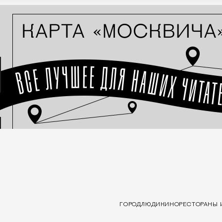
ГОРОД
ЛЮДИ
КИНО
РЕСТОРАНЫ 