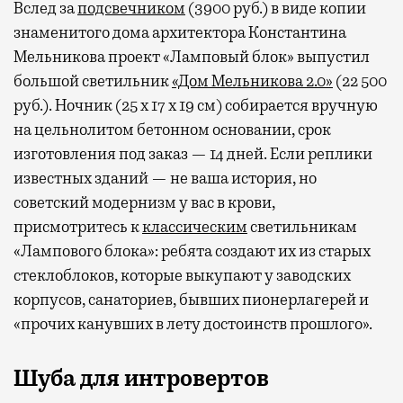
Вслед за
подсвечником
(3900 руб.) в виде копии
знаменитого дома архитектора Константина
Мельникова проект «Ламповый блок» выпустил
большой светильник
«Дом Мельникова 2.0»
(22 500
руб.). Ночник (25 х 17 х 19 см) собирается вручную
на цельнолитом бетонном основании, срок
изготовления под заказ — 14 дней. Если реплики
известных зданий — не ваша история, но
советский модернизм у вас в крови,
присмотритесь к
классическим
светильникам
«Лампового блока»: ребята создают их из старых
стеклоблоков, которые выкупают у заводских
корпусов, санаториев, бывших пионерлагерей и
«прочих канувших в лету достоинств прошлого».
Шуба для интровертов