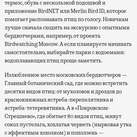
термос, обувь с нескользкой подошвой и
приложение BirdNET или Merlin Bird ID, которое
помогает распознавать птиц по голосу. Новичкам
лучше сначала сходить на экскурсию с опытными
бердвотчерами, например, от проекта
Birdwatching Moscow. А если планируете начинать
самостоятельно, выбирайте парки с водоемами:
водоплавающих птиц проще заметить.
Излюбленное место московских бердвотчеров —
Главный ботанический сад, где можно встретить
десятки видов птиц: от мухоловок и дроздов до
краснокнижных ястреба-перепелятника и
ястреба-тетеревятника. А в «Покровском-
Стрешнево», где обитает 80 видов птиц, живут
сокол пустельга, хохлатая чернеть (нырковая утка
с эффектным хохолком) и поползень —