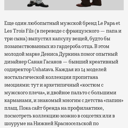
Еще один любопытный мужской бренд Le Papa et
Les Trois Fils (в переводе с французского — папа и
три сына) выпустил капсулу вещей, будто бы
позаимствованных из гардероба отца. В этом
молодой марке Дениса Дуркина помог опытный
дизайнер Санан Гасанов — бывший креативный
содиректор Ushatava. Каждая из 14 моделей
ностальгической коллекции пропитана
эмоциями: тут и архетипичный «костюм с
мужского плеча», и двойное пальто с большими
карманами, и знакомый многим с детства «папин»
плащ. Пока сайт бренда на профилактике,
посмотреть коллекцию можно в соцсетях или в
шоуруме на Нижней Красносельской по