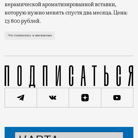
керамической ароматизированной вставки,
которую нужно менять спустя два месяца. Цена:
13 800 рублей.
А также подвеска-батарея, ночник в виде дома Мель
Что появилось в магазинах
Статья
Тоня Голубева
Красота и здоровье