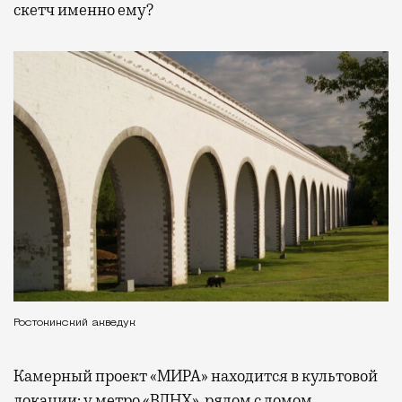
скетч именно ему?
Ростокинский акведук
Камерный проект «МИРА» находится в культовой
локации: у метро «ВДНХ», рядом с домом