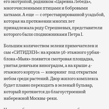
его экотропой, родником «Царевна Лебедь»,
многочисленными птицами и бобровыми
хатками. А еще — с отреставрированной усадьбой,
которая на протяжении многих лет
принадлежала роду Стрешневых, представители
которого были сподвижниками Петра I.
Большим количеством зелени примечателен и
сам «СИТИДЗЕН»: на кровле 56-этажного урбан-
блока «Маяк» появится смотровая площадка,
увитая девичьим виноградом, а на крыше 4-
этажного корпуса — коворкинг под открытым
небом среди растений. Двор жилого комплекса
будет плавно переходить в зеленый бульвар,
который протянется до благоустроенной
набережной Москвы-реки.