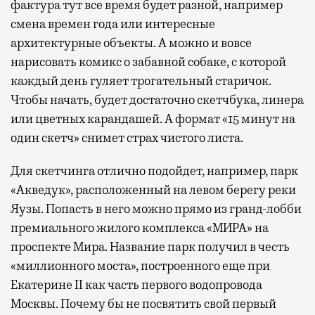
фактура тут все время будет разной, например
смена времен года или интересные
архитектурные объекты. А можно и вовсе
нарисовать комикс о забавной собаке, с которой
каждый день гуляет трогательный старичок.
Чтобы начать, будет достаточно скетчбука, линера
или цветных карандашей. А формат «15 минут на
один скетч» снимет страх чистого листа.
Для скетчинга отлично подойдет, например, парк
«Акведук», расположенный на левом берегу реки
Яузы. Попасть в него можно прямо из гранд-лобби
премиального жилого комплекса «МИРА» на
проспекте Мира. Название парк получил в честь
«миллионного моста», построенного еще при
Екатерине II как часть первого водопровода
Москвы. Почему бы не посвятить свой первый