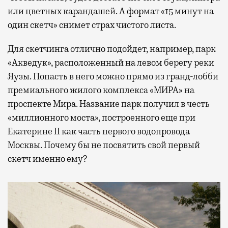
или цветных карандашей. А формат «15 минут на
один скетч» снимет страх чистого листа.
Для скетчинга отлично подойдет, например, парк
«Акведук», расположенный на левом берегу реки
Яузы. Попасть в него можно прямо из гранд-лобби
премиального жилого комплекса «МИРА» на
проспекте Мира. Название парк получил в честь
«миллионного моста», построенного еще при
Екатерине II как часть первого водопровода
Москвы. Почему бы не посвятить свой первый
скетч именно ему?