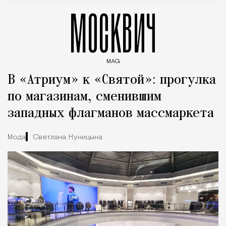
МОСКВИЧ
MAG
Введите ключевые слова для поиска статей
В «Атриум» к «Святой»: прогулка
по магазинам, сменившим
западных флагманов массмаркета
Мода
Светлана Куницына