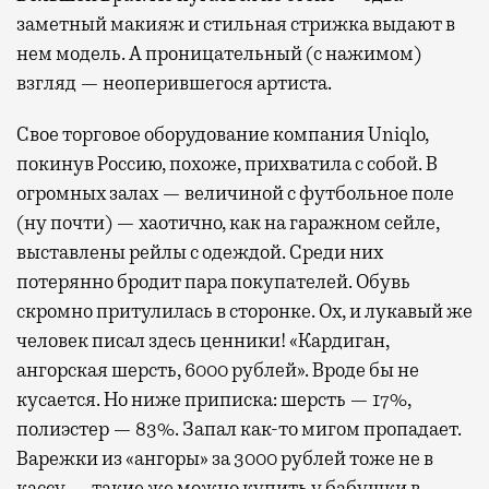
заметный макияж и стильная стрижка выдают в
нем модель. А проницательный (с нажимом)
взгляд — неоперившегося артиста.
Свое торговое оборудование компания Uniqlo,
покинув Россию, похоже, прихватила с собой. В
огромных залах — величиной с футбольное поле
(ну почти) — хаотично, как на гаражном сейле,
выставлены рейлы с одеждой. Среди них
потерянно бродит пара покупателей. Обувь
скромно притулилась в сторонке. Ох, и лукавый же
человек писал здесь ценники! «Кардиган,
ангорская шерсть, 6000 рублей». Вроде бы не
кусается. Но ниже приписка: шерсть — 17%,
полиэстер — 83%. Запал как-то мигом пропадает.
Варежки из «ангоры» за 3000 рублей тоже не в
кассу — такие же можно купить у бабушки в