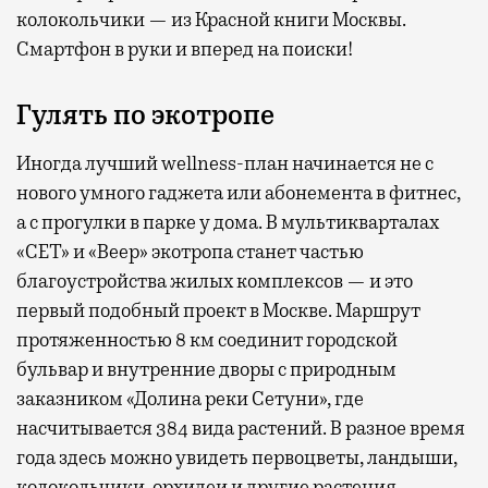
колокольчики — из Красной книги Москвы.
Смартфон в руки и вперед на поиски!
Гулять по экотропе
Иногда лучший wellness-план начинается не с
нового умного гаджета или абонемента в фитнес,
а с прогулки в парке у дома. В мультикварталах
«СЕТ» и «Веер» экотропа станет частью
благоустройства жилых комплексов — и это
первый подобный проект в Москве. Маршрут
протяженностью 8 км соединит городской
бульвар и внутренние дворы с природным
заказником «Долина реки Сетуни», где
насчитывается 384 вида растений. В разное время
года здесь можно увидеть первоцветы, ландыши,
колокольчики, орхидеи и другие растения,