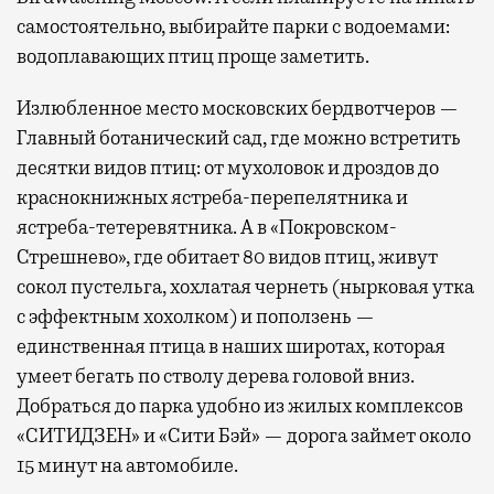
самостоятельно, выбирайте парки с водоемами:
водоплавающих птиц проще заметить.
Излюбленное место московских бердвотчеров —
Главный ботанический сад, где можно встретить
десятки видов птиц: от мухоловок и дроздов до
краснокнижных ястреба-перепелятника и
ястреба-тетеревятника. А в «Покровском-
Стрешнево», где обитает 80 видов птиц, живут
сокол пустельга, хохлатая чернеть (нырковая утка
с эффектным хохолком) и поползень —
единственная птица в наших широтах, которая
умеет бегать по стволу дерева головой вниз.
Добраться до парка удобно из жилых комплексов
«СИТИДЗЕН» и «Сити Бэй» — дорога займет около
15 минут на автомобиле.