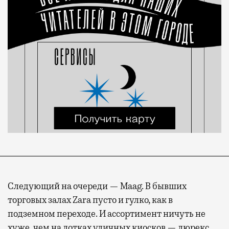
Следующий на очереди — Maag. В бывших
торговых залах Zara пусто и гулко, как в
подземном переходе. И ассортимент ничуть не
хуже, чем на лотках уличных киосков — люрекс,