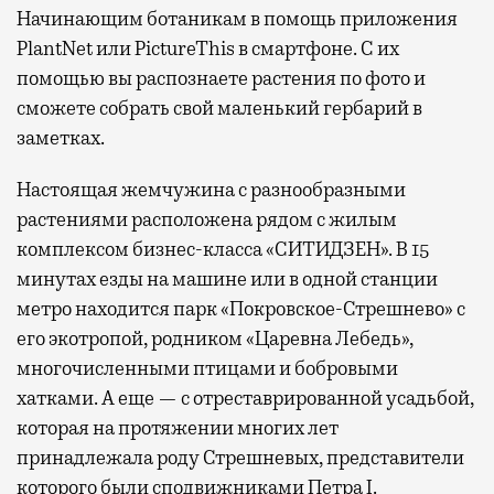
Начинающим ботаникам в помощь приложения
PlantNet или PictureThis в смартфоне. С их
помощью вы распознаете растения по фото и
сможете собрать свой маленький гербарий в
заметках.
Настоящая жемчужина с разнообразными
растениями расположена рядом с жилым
комплексом бизнес-класса «СИТИДЗЕН». В 15
минутах езды на машине или в одной станции
метро находится парк «Покровское-Стрешнево» с
его экотропой, родником «Царевна Лебедь»,
многочисленными птицами и бобровыми
хатками. А еще — с отреставрированной усадьбой,
которая на протяжении многих лет
принадлежала роду Стрешневых, представители
которого были сподвижниками Петра I.