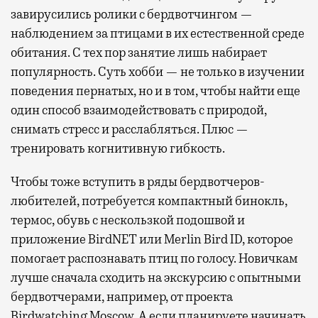
завирусились ролики с бердвотчингом —
наблюдением за птицами в их естественной среде
обитания. С тех пор занятие лишь набирает
популярность. Суть хобби — не только в изучении
поведения пернатых, но и в том, чтобы найти еще
один способ взаимодействовать с природой,
снимать стресс и расслабляться. Плюс —
тренировать когнитивную гибкость.
Чтобы тоже вступить в ряды бердвотчеров-
любителей, потребуется компактный бинокль,
термос, обувь с нескользкой подошвой и
приложение BirdNET или Merlin Bird ID, которое
помогает распознавать птиц по голосу. Новичкам
лучше сначала сходить на экскурсию с опытными
бердвотчерами, например, от проекта
Birdwatching Moscow. А если планируете начинать