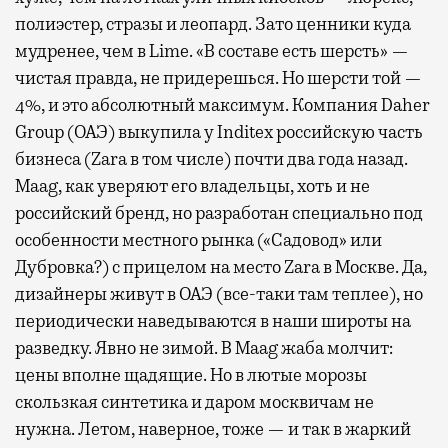
полиэстер, стразы и леопард. Зато ценники куда
мудренее, чем в Lime. «В составе есть шерсть» —
чистая правда, не придерешься. Но шерсти той —
4%, и это абсолютный максимум. Компания Daher
Group (ОАЭ) выкупила у Inditex российскую часть
бизнеса (Zara в том числе) почти два года назад.
Maag, как уверяют его владельцы, хоть и не
российский бренд, но разработан специально под
особенности местного рынка («Садовод» или
Дубровка?) с прицелом на место Zara в Москве. Да,
дизайнеры живут в ОАЭ (все-таки там теплее), но
периодически наведываются в наши широты на
разведку. Явно не зимой. В Maag жаба молчит:
цены вполне щадящие. Но в лютые морозы
скользкая синтетика и даром москвичам не
нужна. Летом, наверное, тоже — и так в жаркий