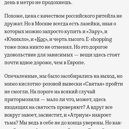
день в метро не продохнешь.
Похоже, цена с качеством российского ритейла не
дружат. Но в Москве всегда есть лазейки, зная о
которых можно запросто купить и «Зару», и
«Юникло», и «
Кос
», и черта лысого. E-shopping
тоже пока никто не отменял. Но это дорогое
удовольствие для зависимых — вещи здесь стоят
почти вдвое дороже, чем в Европе.
Опечаленные, мы было засобирались на выход, но
мимо кислотно-розовой вывески «Святая» пройти
не смогли. На пороге на всякий случай
притормозили — мало ли что, может, здесь
входящих на святость проверяют? А вдруг все
вокруг завоет, засвистит, и «Атриум» накроет
тьма? Мы ведь в себе не до конца уверены. Но как-