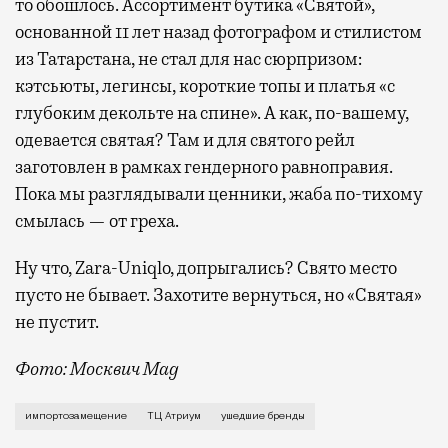
то обошлось. Ассортимент бутика «Святой»,
основанной 11 лет назад фотографом и стилистом
из Татарстана, не стал для нас сюрпризом:
кэтсьюты, легинсы, короткие топы и платья «с
глубоким декольте на спине». А как, по-вашему,
одевается святая? Там и для святого рейл
заготовлен в рамках гендерного равноправия.
Пока мы разглядывали ценники, жаба по-тихому
смылась — от греха.
Ну что, Zara-Uniqlo, допрыгались? Свято место
пусто не бывает. Захотите вернуться, но «Святая»
не пустит.
Фото: Москвич Mag
Конечно, с одной стороны, большинство москвичей не
импортозамещение
ТЦ Атриум
ушедшие бренды