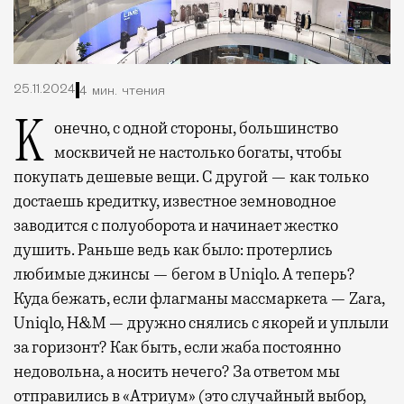
25.11.2024
4 мин. чтения
Конечно, с одной стороны, большинство
москвичей не настолько богаты, чтобы
покупать дешевые вещи. С другой — как только
достаешь кредитку, известное земноводное
заводится с полуоборота и начинает жестко
душить. Раньше ведь как было: протерлись
любимые джинсы — бегом в Uniqlo. А теперь?
Куда бежать, если флагманы массмаркета — Zara,
Uniqlo, H&M — дружно снялись с якорей и уплыли
за горизонт? Как быть, если жаба постоянно
недовольна, а носить нечего? За ответом мы
отправились в «Атриум» (это случайный выбор,