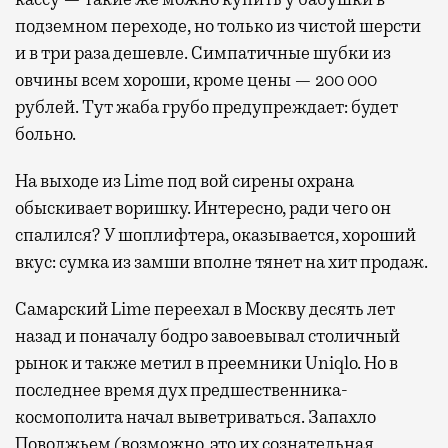
подземном переходе, но только из чистой шерсти
и в три раза дешевле. Симпатичные шубки из
овчины всем хороши, кроме цены — 200 000
рублей. Тут жаба грубо предупреждает: будет
больно.
На выходе из Lime под вой сирены охрана
обыскивает воришку. Интересно, ради чего он
спалился? У шоплифтера, оказывается, хороший
вкус: сумка из замши вполне тянет на хит продаж.
Самарский Lime переехал в Москву десять лет
назад и поначалу бодро завоевывал столичный
рынок и также метил в преемники Uniqlo. Но в
последнее время дух предшественника-
космополита начал выветриваться. Запахло
Поволжьем (возможно, это их сознательная