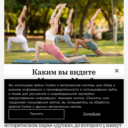
×
У резидентов мультиквартала «СИТИДЗЕН» в 10
минутах ходьбы находится сразу два парка с
Мы используем файлы Сookie и метрические системы для сбора и
Уведомление 
анализа информации о производительности и использовании сайта,
живописными видами на воду: «Покровское-
а также для улучшения и индивидуальной настройки
предоставления информации. Нажимая кнопку «Принять» или
Стрешнево» и «Покровский берег». А жильцы
продолжая пользоваться сайтом, вы соглашаетесь на обработку
файлов Cookie и данных метрических систем.
клубного дома «26 ПАРКВЬЮ» могут начать день с
Принять
Подробнее
тренировки в тени 200-летних дубов в
историческом парке «Дубки», до которого 5 минут