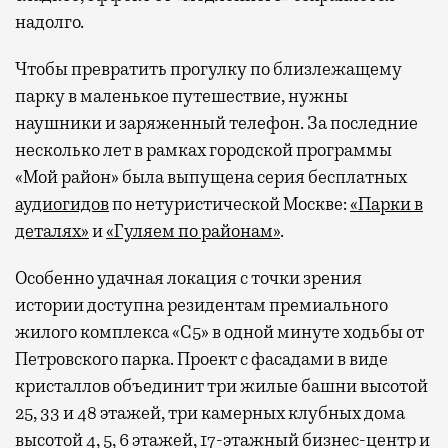
надолго.
Чтобы превратить прогулку по близлежащему
парку в маленькое путешествие, нужны
наушники и заряженный телефон. За последние
несколько лет в рамках городской программы
«Мой район» была выпущена серия бесплатных
аудиогидов
по нетуристической Москве:
«Парки в
деталях»
и
«Гуляем по районам»
.
Особенно удачная локация с точки зрения
истории доступна резидентам премиального
жилого комплекса «С5»
в одной минуте ходьбы от
Петровского парка. Проект с фасадами в виде
кристаллов объединит три жилые башни высотой
25, 33 и 48 этажей, три камерных клубных дома
высотой 4, 5, 6 этажей, 17-этажный бизнес-центр и