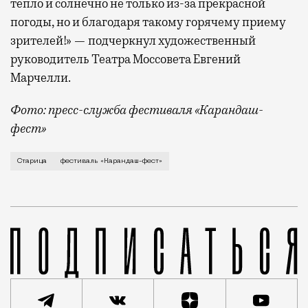
тепло и солнечно не только из-за прекрасной
погоды, но и благодаря такому горячему приему
зрителей!» — подчеркнул художественный
руководитель Театра Моссовета Евгений
Марчелли.
Фото: пресс-служба фестиваля «Карандаш-
фест»
В минувший уикенд маленькая Старица в Тверской об
Старица
фестиваль «Карандаш-фест»