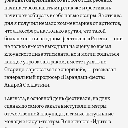
уже два года, начиная со второго года ребенок
начинает осознавать мир, так же и фестиваль
начинает собирать в себе новые жанры. За эти два
дня я получил немало комментариев от артистов,
что атмосфера настолько крутая, что такой
больше нет ни на одном фестивале в России — они
не только вместе выходили на сцену во время
клоунского дивертисмента, но и могли общаться
каждое утро за завтраком, вместе гулять по
Старице, заряжаться ее энергией», — рассказал
генеральный продюсер «Карандаш-феста»
Андрей Солдаткин.
1 августа, в основной день фестиваля, на двух
сценах до самого заката выступали и мэтры
отечественной клоунады, и самые актуальные
молодые клоун-театры. В спектакле «Идите в