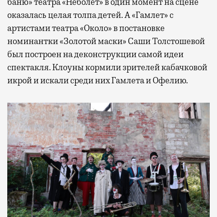
баню» театра «Неболет» в один момент на сцене
оказалась целая толпа детей. А «Гамлет» с
артистами театра «Около» в постановке
номинантки «Золотой маски» Саши Толстошевой
был построен на деконструкции самой идеи
спектакля. Клоуны кормили зрителей кабачковой
икрой и искали среди них Гамлета и Офелию.