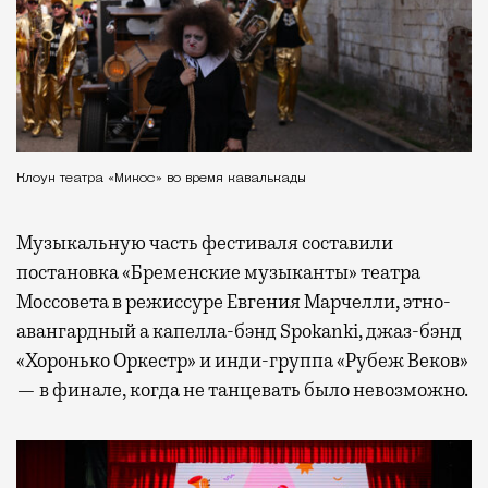
Клоун театра «Микос» во время кавалькады
Музыкальную часть фестиваля составили
постановка «Бременские музыканты» театра
Моссовета в режиссуре Евгения Марчелли, этно-
авангардный а капелла-бэнд Spokanki, джаз-бэнд
«Хоронько Оркестр» и инди-группа «Рубеж Веков»
— в финале, когда не танцевать было невозможно.