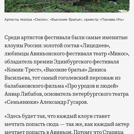
Артисты театра «Около», «Высокие братья», оркестр «Пакава Ить»
Среди артистов фестиваля были самые именитые
клоуны России: золотой состав «Лицедеев»,
любимцы Авиньонского фестиваля театр «Микос»,
обладатель премии Эдинбургского фестиваля
«Комик-Трест», «Высокие братья» Дениса
Васильева, тот самый гоголевский персонаж из
балабановского фильма «Про уродов и людей»
Анвар Либабов, основатель петербургского театра
«Семьянюки» Александр Гусаров.
«Здесь будет так, что каждый клоун станет
мечтать попасть сюда — так же, как каждый актер
мечтает попасть в Авиньон. Потому что Старица