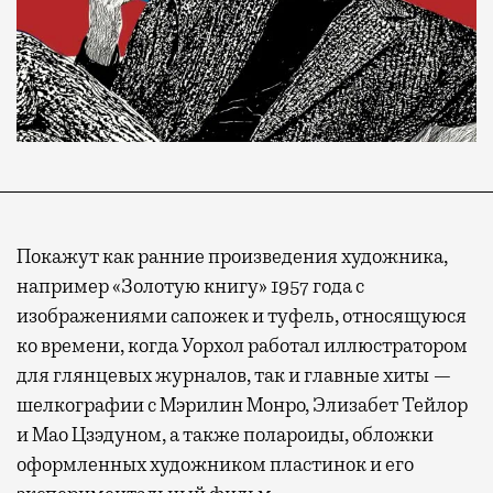
Покажут как ранние произведения художника,
например «Золотую книгу» 1957 года с
изображениями сапожек и туфель, относящуюся
ко времени, когда Уорхол работал иллюстратором
для глянцевых журналов, так и главные хиты —
шелкографии с Мэрилин Монро, Элизабет Тейлор
и Мао Цзэдуном, а также полароиды, обложки
оформленных художником пластинок и его