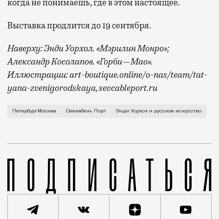
когда не понимаешь, где в этом настоящее.
Выставка продлится до 19 сентября.
Наверху: Энди Уорхол. «Мэрилин Монро»;
Александр Косолапов. «Горби—Мао».
Иллюстрации: art-boutique.online/o-nas/team/tat-
yana-zvenigorodskaya, sevcableport.ru
В пространстве «Севкабель Порт» на Васильевском о
ПетербургМосква
Севкабель Порт
Энди Уорхол и русское искусство