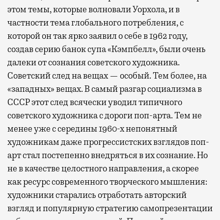
этом темы, которые волновали Уорхола, и в
частности тема глобального потребления, с
которой он так ярко заявил о себе в 1962 году,
создав серию банок супа «Кэмпбелл», были очень
далеки от сознания советского художника.
Советский след на вещах — особый. Тем более, на
«западных» вещах. В самый разгар социализма в
СССР этот след всячески уводил типичного
советского художника с дороги поп-арта. Тем не
менее уже с середины 1960-х непонятный
художникам даже прогрессистских взглядов поп-
арт стал постепенно внедряться в их сознание. Но
не в качестве целостного направления, а скорее
как ресурс современного творческого мышления:
художники старались отработать авторский
взгляд и популярную стратегию самопрезентации