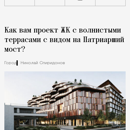
Реклама
Редакция Москвич Mag
Как вам проект ЖК с волнистыми
Город
террасами с видом на Патриарший
мост?
Город
Николай Спиридонов