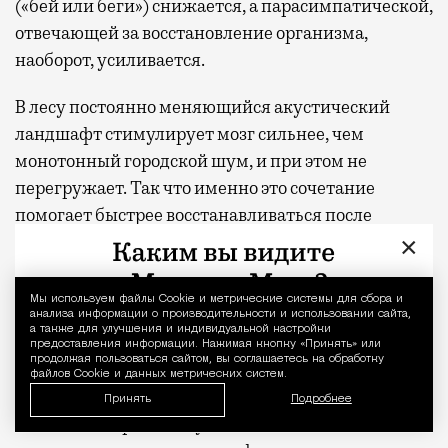
(«бей или беги») снижается, а парасимпатической,
отвечающей за восстановление организма,
наоборот, усиливается.
В лесу постоянно меняющийся акустический
ландшафт стимулирует мозг сильнее, чем
монотонный городской шум, и при этом не
перегружает. Так что именно это сочетание
помогает быстрее восстанавливаться после
умственного напряжения.
×
Для тренировки активного слушания по очереди
Мы используем файлы Сookie и метрические системы для сбора и
Уведомление 
выбирайте один звук — птиц, воду, листву — и
анализа информации о производительности и использовании сайта,
а также для улучшения и индивидуальной настройки
удерживайте внимание на нем несколько минут.
предоставления информации. Нажимая кнопку «Принять» или
продолжая пользоваться сайтом, вы соглашаетесь на обработку
Пробовать можно в «Покровском-Стрешнево»,
файлов Cookie и данных метрических систем.
Тимирязевском лесу, Главном ботаническом саду
Принять
Подробнее
или «Долине реки Сетуни»: чем больше воды,