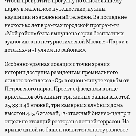
Чтобы превратить прогулку по близлежащему
парку в маленькое путешествие, нужны
наушники и заряженный телефон. За последние
несколько лет в рамках городской программы
«Мой район» была выпущена серия бесплатных
аудиогидов
по нетуристической Москве:
«Парки в
деталях»
и
«Гуляем по районам»
.
Особенно удачная локация с точки зрения
истории доступна резидентам премиального
жилого комплекса «С5»
в одной минуте ходьбы от
Петровского парка. Проект с фасадами в виде
кристаллов объединит три жилые башни высотой
25, 33 и 48 этажей, три камерных клубных дома
высотой 4, 5, 6 этажей, 17-этажный бизнес-центр и
отдельно стоящий ресторан с летней террасой. На
крыше одной из башен появится многоуровневое