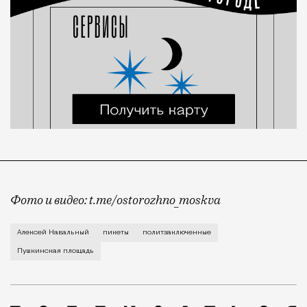
Фото и видео: t.me/ostorozhno_moskva
Они проводили акцию в поддержку политзаключенных 
Алексей Навальный
пикеты
политзаключенные
Пушкинская площадь