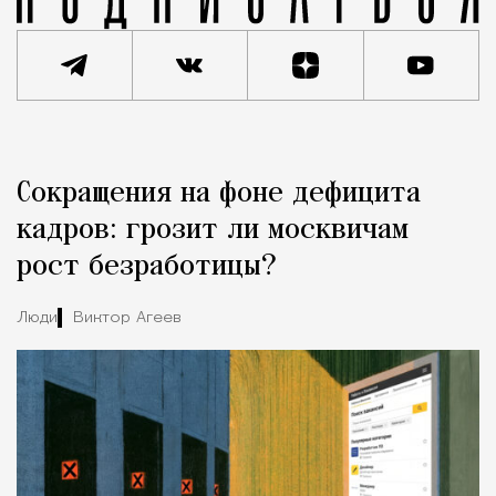
Реклама
Редакция Москвич Mag
Сокращения на фоне дефицита
Город
кадров: грозит ли москвичам
рост безработицы?
Люди
Виктор Агеев