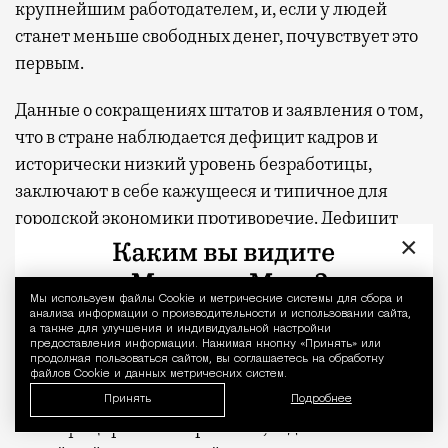
крупнейшим работодателем, и, если у людей
станет меньше свободных денег, почувствует это
первым.
Данные о сокращениях штатов и заявления о том,
что в стране наблюдается дефицит кадров и
исторически низкий уровень безработицы,
заключают в себе кажущееся и типичное для
городской экономики противоречие. Дефицит
×
кадров и сокращения реализуются в различных
сегментах рынка.
Мы используем файлы Сookie и метрические системы для сбора и
Уведомление 
Очевидно, что оптимизируется управленческий и
анализа информации о производительности и использовании сайта,
а также для улучшения и индивидуальной настройки
офисный персонал, особенно среднее звено, где в
предоставления информации. Нажимая кнопку «Принять» или
продолжая пользоваться сайтом, вы соглашаетесь на обработку
предыдущие годы произошло наращивание
файлов Cookie и данных метрических систем.
штатов. В то же время инженеры, технологи,
Принять
Подробнее
квалифицированные рабочие, водители и