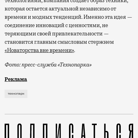
технологиями, компания создает образ техники,
которая остается актуальной независимо от
времени и модных тенденций. Именно эта идея —
соединение инноваций с ценностями, не
теряющими своей привлекательности —
становится главным смысловым стержнем
«Новаторства вне времени»
.
Фото: пресс-служба «Технопарка»
Рекламные кампании техники редко выходят за рамк
Реклама
технопарк