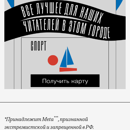
***
*Принадлежит Meta
, признанной
экстремистской и запрещенной в РФ.