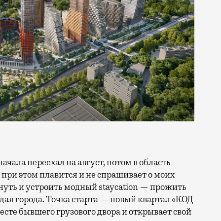
 при этом плавится и не спрашивает о моих
ануть и устроить модный staycation — прожить
ая города. Точка старта — новый квартал
«КОД
 месте бывшего грузового двора и открывает свой