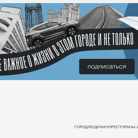
ГОРОД
ЛЮДИ
КИНО
РЕСТОРАНЫ 