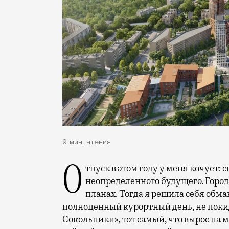
9 мин. чтения
Отпуск в этом году у меня кочует: сначала переехал на август, потом в область
неопределенного будущего. Город
планах. Тогда я решила себя обм
полноценный курортный день, не покид
Сокольники»
, тот самый, что вырос на