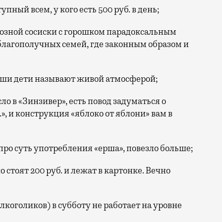
ный всем, у кого есть 500 руб. в день;
иозной сосиски с горошком парадоксальным
 благополучных семей, где законным образом и
ши дети называют живой атмосферой;
ло в «Зинзивер», есть повод задуматься о
», и конструкция «яблоко от яблони» вам в
про суть употребления «ерша», повезло больше;
стоят 200 руб. и лежат в картонке. Вечно
коголиков) в субботу не работает на уровне