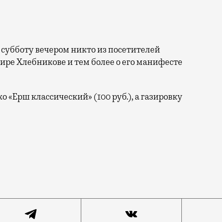
в субботу вечером никто из посетителей
ире Хлебникове и тем более о его манифесте
ко «Ерш классический» (100 руб.), а газировку
ар, 2/14) открыл два месяца назад Дмитрий Ицкович (О