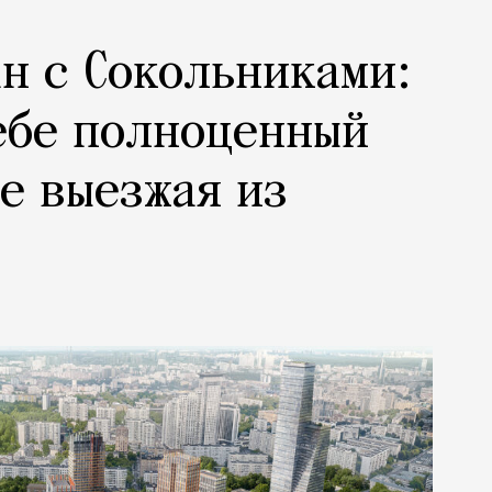
н с Сокольниками:
ебе полноценный
не выезжая из