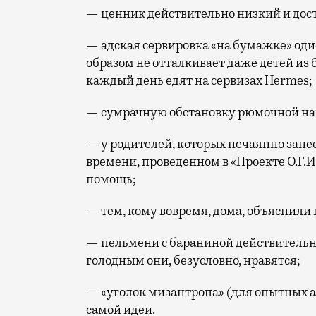
— ценник действительно низкий и доступ
— адская сервировка «на бумажке» од
образом не отталкивает даже детей из
каждый день едят на сервизах Hermes;
— сумрачную обстановку рюмочной на
— у родителей, которых нечаянно занес
времени, проведенном в «Проекте О.Г.И.
помощь;
— тем, кому вовремя, дома, объяснили 
— пельмени с бараниной действительно 
голодным они, безусловно, нравятся;
— «уголок мизантропа» (для опытных ал
самой идеи.