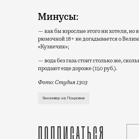
Минусы:
— как бы взрослые этого ни хотели, но 
рюмочной 18+ не догадывается о Велим
«Кузнечик»;
— вода без газа стоит столько же, сколь
продают еще дороже (150 руб.).
Фото: Студия 1303
Рюмочную «Зинзивер» (Покровский бульв
Зинзивер на Покровке
Подписаться