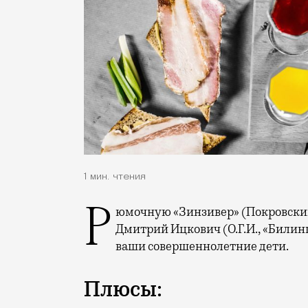
1 мин. чтения
Рюмочную «Зинзивер» (Покровский бульвар, 2/14) открыл два месяца назад
Дмитрий Ицкович (О.Г.И., «Билинг
ваши совершеннолетние дети.
Плюсы: