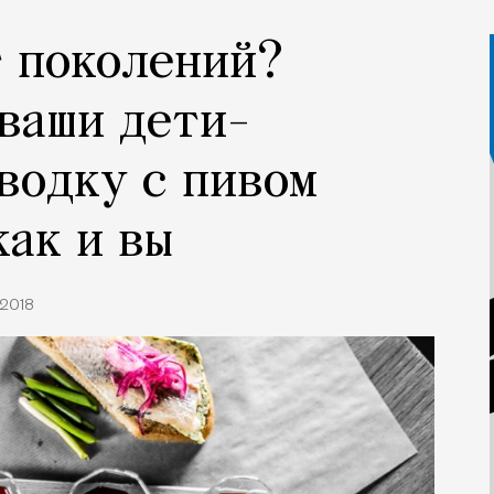
т поколений?
ваши дети-
водку с пивом
как и вы
.2018