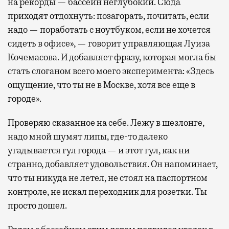
на рекорды — бассейн неглубокий. Сюда
приходят отдохнуть: позагорать, почитать, если
надо — поработать с ноутбуком, если не хочется
сидеть в офисе», — говорит управляющая Луиза
Кочемасова. И добавляет фразу, которая могла бы
стать слоганом всего моего эксперимента: «Здесь
ощущение, что ты не в Москве, хотя все еще в
городе».
Проверяю сказанное на себе. Лежу в шезлонге,
надо мной шумят липы, где-то далеко
угадывается гул города — и этот гул, как ни
странно, добавляет удовольствия. Он напоминает,
что ты никуда не летел, не стоял на паспортном
контроле, не искал переходник для розетки. Ты
просто дошел.