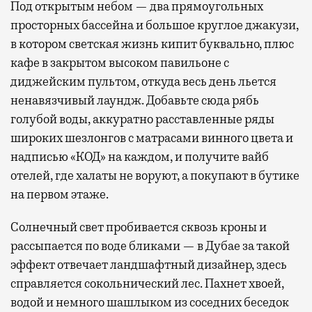
Под открытым небом — два прямоугольных
просторных бассейна и большое круглое джакузи,
в котором светская жизнь кипит буквально, плюс
кафе в закрытом высоком павильоне с
диджейским пультом, откуда весь день льется
ненавязчивый лаундж. Добавьте сюда рябь
голубой воды, аккуратно расставленные ряды
широких шезлонгов с матрасами винного цвета и
надписью «КОД» на каждом, и получите вайб
отелей, где халаты не воруют, а покупают в бутике
на первом этаже.
Солнечный свет пробивается сквозь кроны и
рассыпается по воде бликами — в Дубае за такой
эффект отвечает ландшафтный дизайнер, здесь
справляется сокольнический лес. Пахнет хвоей,
водой и немного шашлыком из соседних беседок