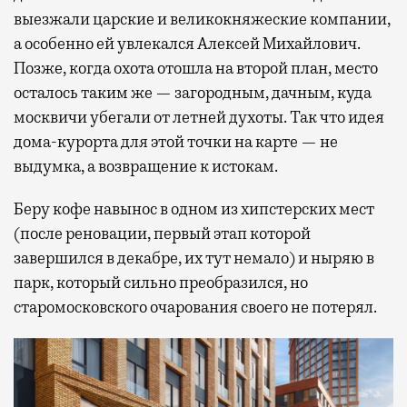
выезжали царские и великокняжеские компании,
а особенно ей увлекался Алексей Михайлович.
Позже, когда охота отошла на второй план, место
осталось таким же — загородным, дачным, куда
москвичи убегали от летней духоты. Так что идея
дома-курорта для этой точки на карте — не
выдумка, а возвращение к истокам.
Беру кофе навынос в одном из хипстерских мест
(после реновации, первый этап которой
завершился в декабре, их тут немало) и ныряю в
парк, который сильно преобразился, но
старомосковского очарования своего не потерял.