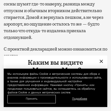
сосны шумят где-то наверху, разница между
отпуском и обычным вторником действительно
стирается. Домой я вернулась пешком, а не через
аэропорт, но ощущение осталось то же — будто
только что откуда-то издалека приехала
отдохнувшей.
С проектной декларацией можно ознакомиться по
ссылке
.
×
Фото:
пресс-служба девелоперской компании
«Новая Эра» и пресс-служба АНО «Развитие
Мы используем файлы Сookie и метрические системы для сбора и
Уведомление 
анализа информации о производительности и использовании сайта,
парков»
а также для улучшения и индивидуальной настройки
предоставления информации. Нажимая кнопку «Принять» или
продолжая пользоваться сайтом, вы соглашаетесь на обработку
Отпуск в этом году у меня кочует: сначала пе
Реклама
файлов Cookie и данных метрических систем.
Принять
Подробнее
квартал «КОД Сокольники»