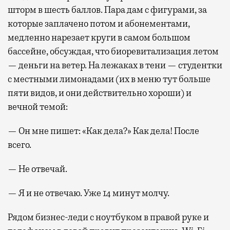
шторм в шесть баллов. Пара дам с фигурами, за
которые заплачено потом и абонементами,
медленно нарезает круги в самом большом
бассейне, обсуждая, что биоревитализация летом
— деньги на ветер. На лежаках в тени — студентки
с местными лимонадами (их в меню тут больше
пяти видов, и они действительно хороши) и
вечной темой:
— Он мне пишет: «Как дела?» Как дела! После
всего.
— Не отвечай.
— Я и не отвечаю. Уже 14 минут молчу.
Рядом бизнес-леди с ноутбуком в правой руке и