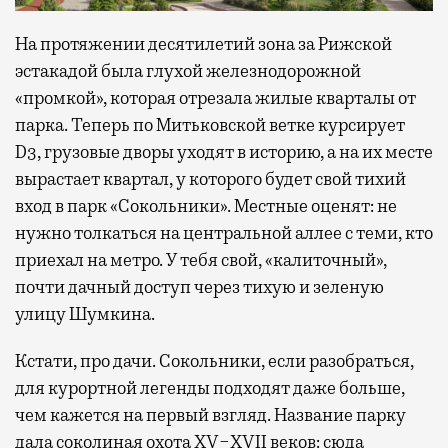
На протяжении десятилетий зона за Рижской
эстакадой была глухой железнодорожной
«промкой», которая отрезала жилые кварталы от
парка. Теперь по Митьковской ветке курсирует
D3, грузовые дворы уходят в историю, а на их месте
вырастает квартал, у которого будет свой тихий
вход в парк «Сокольники». Местные оценят: не
нужно толкаться на центральной аллее с теми, кто
приехал на метро. У тебя свой, «калиточный»,
почти дачный доступ через тихую и зеленую
улицу Шумкина.
Кстати, про дачи. Сокольники, если разобраться,
для курортной легенды подходят даже больше,
чем кажется на первый взгляд. Название парку
дала соколиная охота XV−XVII веков: сюда