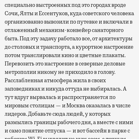
специально выстроенных под это городах вроде
Сочи, Ялты и Ессентуков, куда советского человека
организованно вывозили по путевке и включали в
отлаженный механизм-конвейер санаторного
быта. Под эту задачу работало все, от архитектуры
до столовых и транспорта, а курортное настроение
потом транслировали кино и цветные плакаты.
Перевозить это настроение в северные деловые
метрополии никому не приходило в голову.
Расслабленная атмосфера жила в своих
заповедниках и никуда оттуда не выбиралась. А
тут вдруг вырвалась и распространяется по
мировым столицам — и Москва оказалась в числе
лидеров. Добавьте сюда людей, у которых
размылись границы рабочего дня, а вместе с ними
и само понятие отпуска — и вот бассейн в парке с