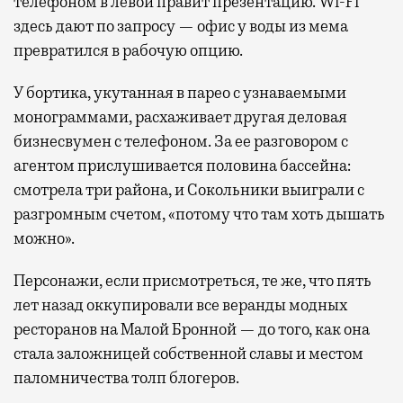
телефоном в левой правит презентацию. Wi-Fi
здесь дают по запросу — офис у воды из мема
превратился в рабочую опцию.
У бортика, укутанная в парео с узнаваемыми
монограммами, расхаживает другая деловая
бизнесвумен с телефоном. За ее разговором с
агентом прислушивается половина бассейна:
смотрела три района, и Сокольники выиграли с
разгромным счетом, «потому что там хоть дышать
можно».
Персонажи, если присмотреться, те же, что пять
лет назад оккупировали все веранды модных
ресторанов на Малой Бронной — до того, как она
стала заложницей собственной славы и местом
паломничества толп блогеров.