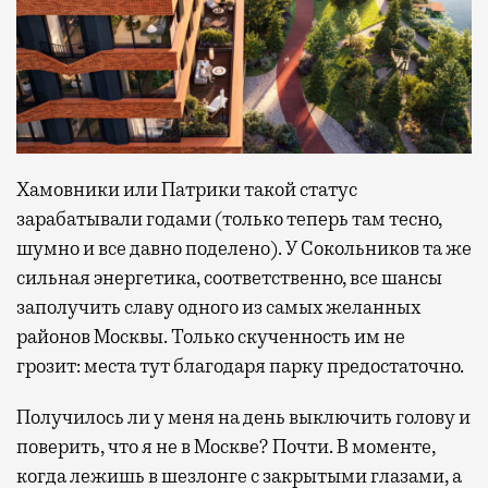
Хамовники или Патрики такой статус
зарабатывали годами (только теперь там тесно,
шумно и все давно поделено). У Сокольников та же
сильная энергетика, соответственно, все шансы
заполучить славу одного из самых желанных
районов Москвы. Только скученность им не
грозит: места тут благодаря парку предостаточно.
Получилось ли у меня на день выключить голову и
поверить, что я не в Москве? Почти. В моменте,
когда лежишь в шезлонге с закрытыми глазами, а