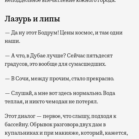
неподдельное впечатление южного города.
Лазурь и липы
— Да ну этот Бодрум! Цены космос, и там одни
наши.
— А что, в Дубае лучше? Сейчас пятьдесят
градусов, это вообще для сумасшедших.
— В Сочи, между прочим, стало прекрасно.
— Слушай, а мне вот здесь нормально. Вода
теплая, и никто чемодан не потерял.
Этот диалог — первое, что слышу, подходя к
бассейну. Обрывок разговора двух дам в
купальниках и при макияже, который, кажется,