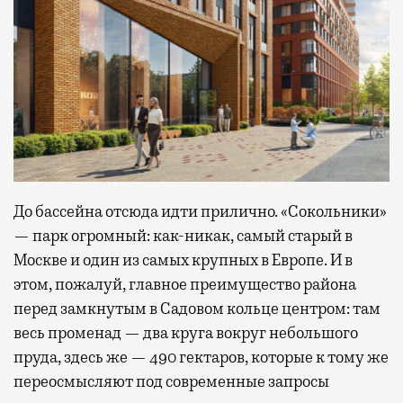
До бассейна отсюда идти прилично. «Сокольники»
— парк огромный: как-никак, самый старый в
Москве и один из самых крупных в Европе. И в
этом, пожалуй, главное преимущество района
перед замкнутым в Садовом кольце центром: там
весь променад — два круга вокруг небольшого
пруда, здесь же — 490 гектаров, которые к тому же
переосмысляют под современные запросы