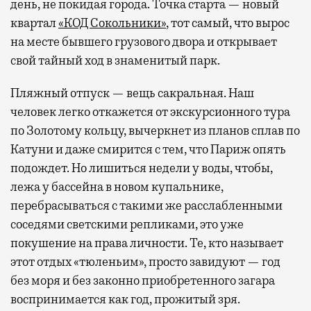
день, не покидая города. Точка старта — новый
квартал
«КОД Сокольники»
, тот самый, что вырос
на месте бывшего грузового двора и открывает
свой тайный ход в знаменитый парк.
Пляжный отпуск — вещь сакральная. Наш
человек легко откажется от экскурсионного тура
по Золотому кольцу, вычеркнет из планов сплав по
Катуни и даже смирится с тем, что Париж опять
подождет. Но лишиться недели у воды, чтобы,
лежа у бассейна в новом купальнике,
перебрасываться с такими же расслабленными
соседями светскими репликами, это уже
покушение на права личности. Те, кто называет
этот отдых «тюленьим», просто завидуют — год
без моря и без законно приобретенного загара
воспринимается как год, прожитый зря.