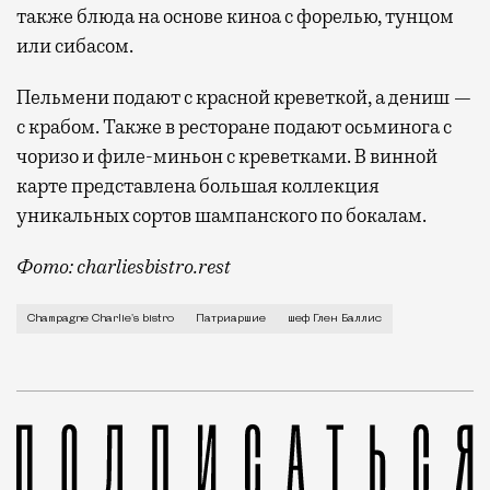
также блюда на основе киноа с форелью, тунцом
или сибасом.
Пельмени подают с красной креветкой, а дениш —
с крабом. Также в ресторане подают осьминога с
чоризо и филе-миньон с креветками. В винной
карте представлена большая коллекция
уникальных сортов шампанского по бокалам.
Фото: charliesbistro.rest
Это третий проект австралийского шефа Глена Балли
Champagne Charlie's bistro
Патриаршие
шеф Глен Баллис