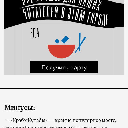
Минусы:
— «КрабыКутабы» — крайне популярное место,
где надо бронировать стол и быть готовым к