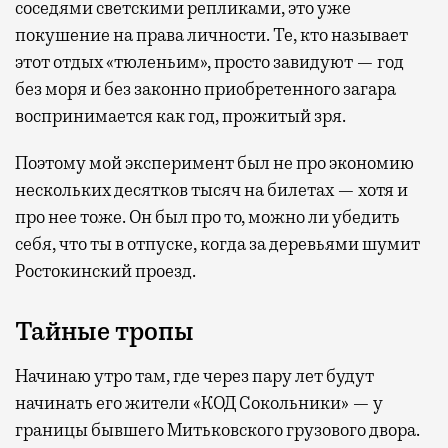
соседями светскими репликами, это уже
покушение на права личности. Те, кто называет
этот отдых «тюленьим», просто завидуют — год
без моря и без законно приобретенного загара
воспринимается как год, прожитый зря.
Поэтому мой эксперимент был не про экономию
нескольких десятков тысяч на билетах — хотя и
про нее тоже. Он был про то, можно ли убедить
себя, что ты в отпуске, когда за деревьями шумит
Ростокинский проезд.
Тайные тропы
Начинаю утро там, где через пару лет будут
начинать его жители «КОД Сокольники» — у
границы бывшего Митьковского грузового двора.