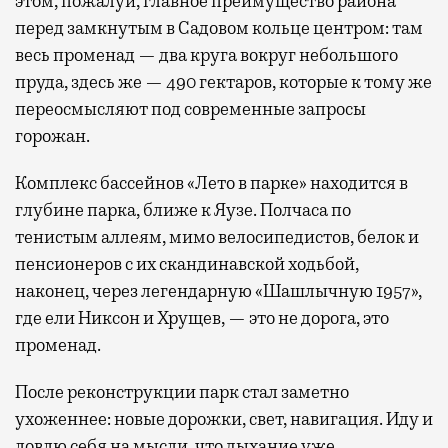
этом, пожалуй, главное преимущество района
перед замкнутым в Садовом кольце центром: там
весь променад — два круга вокруг небольшого
пруда, здесь же — 490 гектаров, которые к тому же
переосмысляют под современные запросы
горожан.
Комплекс бассейнов «Лето в парке» находится в
глубине парка, ближе к Яузе. Полчаса по
тенистым аллеям, мимо велосипедистов, белок и
пенсионеров с их скандинавской ходьбой,
наконец, через легендарную «Шашлычную 1957»,
где ели Никсон и Хрущев, — это не дорога, это
променад.
После реконструкции парк стал заметно
ухоженнее: новые дорожки, свет, навигация. Иду и
ловлю себя на мысли, что дыхание уже