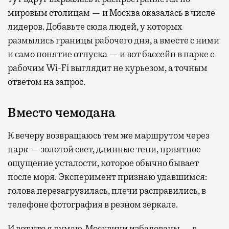
мировым столицам — и Москва оказалась в числе
лидеров. Добавьте сюда людей, у которых
размылись границы рабочего дня, а вместе с ними
и само понятие отпуска — и вот бассейн в парке с
рабочим Wi-Fi выглядит не курьезом, а точным
ответом на запрос.
Вместо чемодана
К вечеру возвращаюсь тем же маршрутом через
парк — золотой свет, длинные тени, приятное
ощущение усталости, которое обычно бывает
после моря. Эксперимент признаю удавшимся:
голова перезагрузилась, плечи расправились, в
телефоне фотография в резном зеркале.
И вот что я думаю. Москвичи избалованы — в