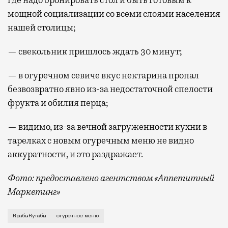
мощной социализации со всеми слоями населения
нашей столицы;
— свекольник пришлось ждать 30 минут;
— в огуречном севиче вкус нектарина пропал
безвозвратно явно из-за недостаточной спелости
фрукта и обилия перца;
— видимо, из-за вечной загруженности кухни в
тарелках с новым огуречным меню не видно
аккуратности, и это раздражает.
Фото: предоставлено агентством «Аппетитный
Маркетинг»
В ресторане «КрабыКутабы» (Лесная, 20, стр. 4) эт
КрабыКутабы
огуречное меню