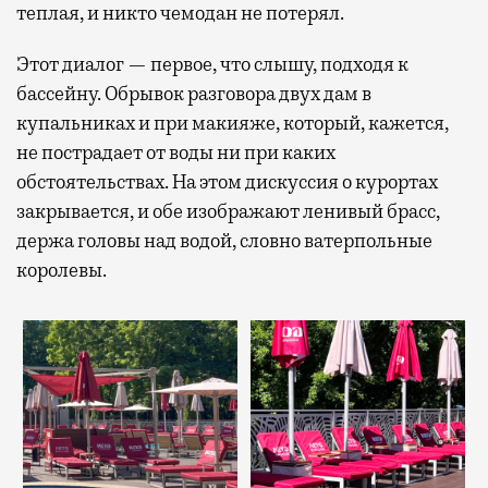
теплая, и никто чемодан не потерял.
Этот диалог — первое, что слышу, подходя к
бассейну. Обрывок разговора двух дам в
купальниках и при макияже, который, кажется,
не пострадает от воды ни при каких
обстоятельствах. На этом дискуссия о курортах
закрывается, и обе изображают ленивый брасс,
держа головы над водой, словно ватерпольные
королевы.