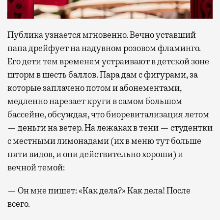
Публика узнается мгновенно. Вечно уставший
папа дрейфует на надувном розовом фламинго.
Его дети тем временем устраивают в детской зоне
шторм в шесть баллов. Пара дам с фигурами, за
которые заплачено потом и абонементами,
медленно нарезает круги в самом большом
бассейне, обсуждая, что биоревитализация летом
— деньги на ветер. На лежаках в тени — студентки
с местными лимонадами (их в меню тут больше
пяти видов, и они действительно хороши) и
вечной темой:
— Он мне пишет: «Как дела?» Как дела! После
всего.