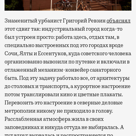
Знаменитый урбанист Григорий Ревзин
объяснял
этот сдвиг так: индустриальный город когда-то
был устроен просто: работа здесь, отдых там, в
специально выстроенных под это городах вроде
Сочи, Ялты и Ессентуков, куда советского человека
организованно вывозили по путевке и включали в
отлаженный механизм-конвейер санаторного
быта. Под эту задачу работало все, от архитектуры
до столовых и транспорта, а курортное настроение
потом транслировали кино и цветные плакаты.
Перевозить это настроение в северные деловые
метрополии никому не приходило в голову.
Расслабленная атмосфера жила в своих
заповедниках и никуда оттуда не выбиралась. А
тут вдруг вырвалась и распространяется по