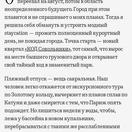
переехал на август, потом в область
неопределенного будущего. Город при этом
плавится и не спрашивает о моих планах. Тогда я
решила себя обмануть и устроить модный
staycation — прожить полноценный курортный
день, не покидая города. Точка старта — новый
квартал
«КОД Сокольники»
, тот самый, что вырос
на месте бывшего грузового двора и открывает
свой тайный ход в знаменитый парк.
Пляжный отпуск — вещь сакральная. Наш
человек легко откажется от экскурсионного тура
по Золотому кольцу, вычеркнет из планов сплав по
Катуни и даже смирится с тем, что Париж опять
подождет. Но лишиться недели у воды, чтобы,
лежа у бассейна в новом купальнике,
перебрасываться с такими же расслабленными