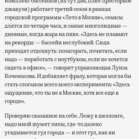
Комплекс бассейнов (их тут два, плюс просторное
джакузи) работает третий сезон в рамках
городской программы «Лето в Москве», сеансы
длятся по четыре часа, и самые многолюдные —
дневные, когда жара на пике. «Здесь не плавают
на рекорды — бассейн неглубокий. Сюда
приходят отдохнуть: позагорать, почитать, если
надо — поработать с ноутбуком, если не хочется
сидеть в офисе», — говорит управляющая Луиза
Кочемасова. И добавляет фразу, которая могла бы
стать слоганом всего моего эксперимента: «Здесь
ощущение, что ты не в Москве, хотя все еще в
городе».
Проверяю сказанное на себе. Лежу в шезлонге,
надо мной шумят липы, где-то далеко
угадывается гул города — и этот гул, как ни