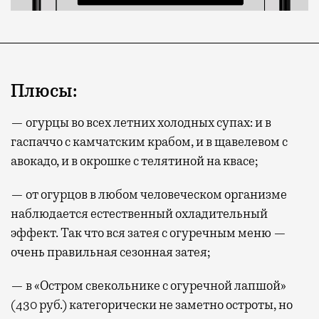
Плюсы:
— огурцы во всех летних холодных супах: и в
гаспаччо с камчатским крабом, и в щавелевом с
авокадо, и в окрошке с телятиной на квасе;
— от огурцов в любом человеческом организме
наблюдается естественный охладительный
эффект. Так что вся затея с огуречным меню —
очень правильная сезонная затея;
— в «Остром свекольнике с огуречной лапшой»
(430 руб.) категорически не заметно остроты, но