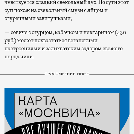
чувствуется сладкий свекольный дух. По сути этот
суп похож на свекольный смузи с яйцом и
огуречными завитушками;
— севиче с огурцом, кабачком и нектарином (430
руб.) может похвастаться веганскими
настроениями и залихватским задором свежего
перца чили.
ПРОДОЛЖЕНИЕ НИЖЕ