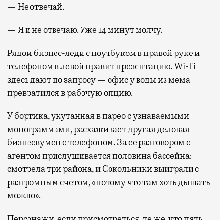
— Не отвечай.
— Я и не отвечаю. Уже 14 минут молчу.
Рядом бизнес-леди с ноутбуком в правой руке и
телефоном в левой правит презентацию. Wi-Fi
здесь дают по запросу — офис у воды из мема
превратился в рабочую опцию.
У бортика, укутанная в парео с узнаваемыми
монограммами, расхаживает другая деловая
бизнесвумен с телефоном. За ее разговором с
агентом прислушивается половина бассейна:
смотрела три района, и Сокольники выиграли с
разгромным счетом, «потому что там хоть дышать
можно».
Персонажи, если присмотреться, те же, что пять