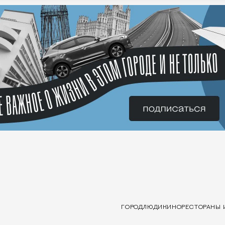
ГОРОД
ЛЮДИ
КИНО
РЕСТОРАНЫ 