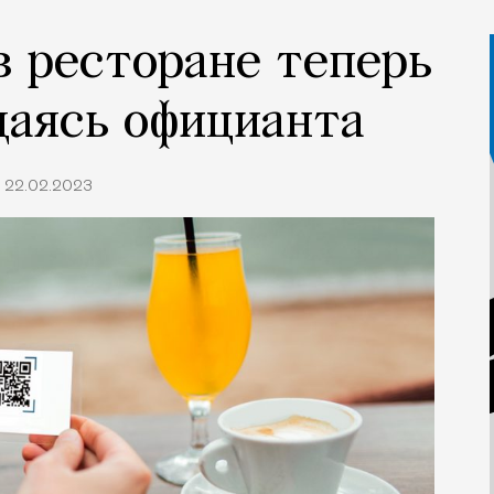
в ресторане теперь
даясь официанта
22.02.2023