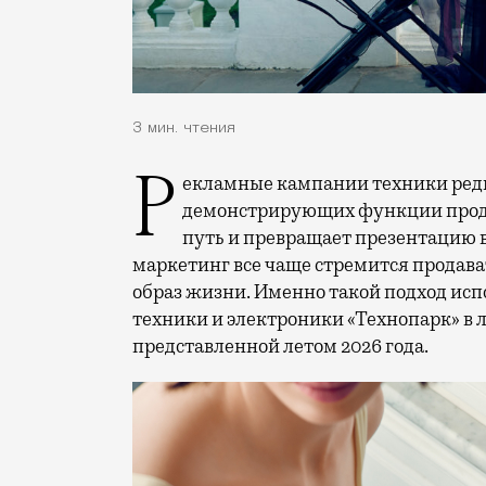
3 мин. чтения
Рекламные кампании техники редко выходят за рамки привычных съемок,
демонстрирующих функции проду
путь и превращает презентацию 
маркетинг все чаще стремится продава
образ жизни. Именно такой подход исп
техники и электроники «Технопарк» в
представленной летом 2026 года.