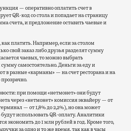
ункция — оперативно оплатить счет в
нирует QR-код со стола и попадает на страницу
умма счета, и предложение оставить чаевые и
 как платить. Например, если за столом
ко свой заказ либо друзья разделят сумму
 касается чаевых, то можно выбрать
сумму самостоятельно. Деньги за еду и
 в разные «карманы» — на счет ресторана и на
 прозрачно.
овости: при помощи «нетмонет» они будут
чета через «нетмонет» комиссия эквайеру — от
терминал — от 1,8% до 2,2%), но она может
но будут использовать QR-оплату. Аналитики
я экономить до 1 млн рублей в год. Кроме того,
ручки за одно и то же время, так как в часы