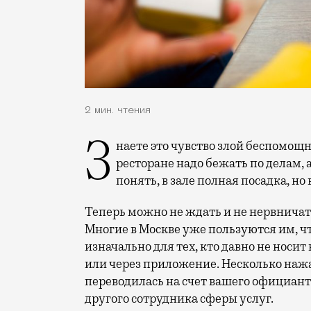
2 мин. чтения
Знаете это чувство злой беспомощности, когда после завтрака или обеда в
ресторане надо бежать по делам, а
понять, в зале полная посадка, н
Теперь можно не ждать и не нервничат
Многие в Москве уже пользуются им, чт
изначально для тех, кто давно не носи
или через приложение. Несколько нажа
переводилась на счет вашего официант
другого сотрудника сферы услуг.