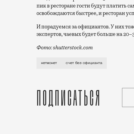
пик в ресторане гости будут платить с
освобождаются быстрее, и ресторан ус
И порадуемся за официантов. У них то
экспертов, чаевых будет больше на 20–
Фото: shutterstock.com
Знаете это чувство злой беспомощности
нетмонет
счет без официанта
Подписаться
Статья
Редакция Москвич Mag