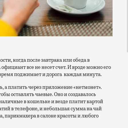
 официант все не несет счет. И вроде можно его
о время поджимает и дорога каждая минута.
ь, а платить через приложение «нетмонет».
обы оставлять чаевые. Оно и создавалось
т наличные в кошельке и везде платит картой
тий в телефоне, и небольшая сумма на чай
а, парикмахера в салоне красоты и любого