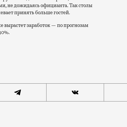
ами, не дожидаясь официанта. Так столы
певает принять больше гостей.
же вырастет заработок — по прогнозам
30%.
, когда после завтрака или обеда в ресторане надо бе