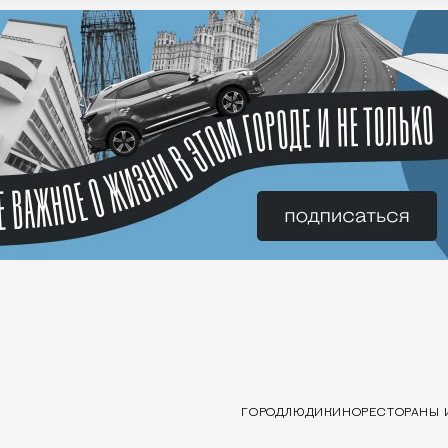
ГОРОД
ЛЮДИ
КИНО
РЕСТОРАНЫ 