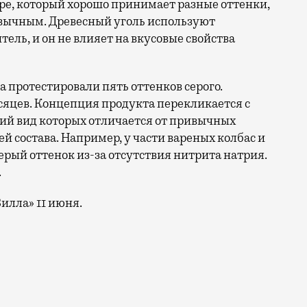
ре, который хорошо принимает разные оттенки,
ривычным. Древесный уголь используют
ль, и он не влияет на вкусовые свойства
а протестировали пять оттенков серого.
есяцев. Концепция продукта перекликается с
ий вид которых отличается от привычных
й состава. Например, у части вареных колбас и
ерый оттенок из-за отсутствия нитрита натрия.
.
илла» 11 июня.
обычном сером оттенке. Во «ВкусВилле» появится нов