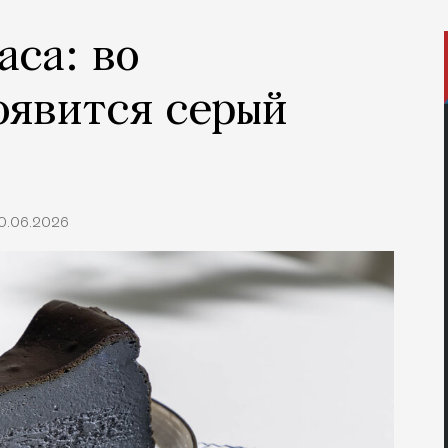
аса: во
оявится серый
10.06.2026