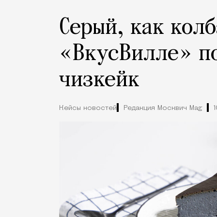
Серый, как колб
«ВкусВилле» п
чизкейк
Кейсы новостей
Редакция Москвич Mag