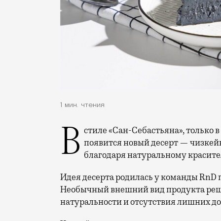
1 мин. чтения
В стиле «Сан-Себастьяна», только в необычном сером оттенке. Во «ВкусВилле»
появится новый десерт — чизкей
благодаря натуральному красите
Идея десерта родилась у команды RnD 
Необычный внешний вид продукта реши
натуральности и отсутствия лишних до