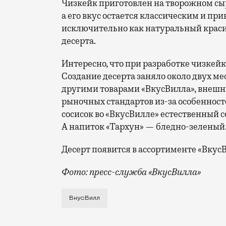
Чизкейк приготовлен на творожном сы
а его вкус остается классическим и п
исключительно как натуральный красите
десерта.
Интересно, что при разработке чизкейк
Создание десерта заняло около двух м
другими товарами «ВкусВилла», внешн
рыночных стандартов из-за особенносте
сосисок во «ВкусВилле» естественный с
А напиток «Тархун» — бледно-зеленый
Десерт появится в ассортименте «ВкусВ
Фото: пресс-служба «ВкусВилла»
В стиле «Сан-Себастьяна», только в не
ВкусВилл