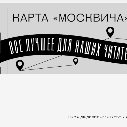
ГОРОД
ЛЮДИ
КИНО
РЕСТОРАНЫ 