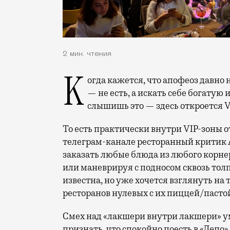
2 мин. чтения
Когда кажется, что апофеоз давно наступил: в «Депо» все ходят, как на Патриаршие
— не есть, а искать себе богатую
слышишь это — здесь откроется V
То есть практически внутри VIP-зоны о
телеграм-канале ресторанный критик А
заказать любые блюда из любого корнер
или маневрируя с подносом сквозь толп
известна, но уже хочется взглянуть н
ресторанов нулевых с их пиццей/пасто
Смех над «лакшери внутри лакшери» ум
признать, что спокойно поесть в «Депо