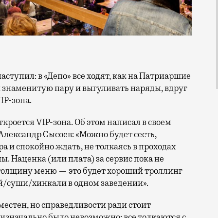
 и знаменитую пару и выгуливать наряды, вдруг
IP-зона.
ткроется VIP-зона. Об этом написал в своем
лександр Сысоев: «Можно будет сесть,
а и спокойно ждать, не толкаясь в проходах
ы. Наценка (или плата) за сервис пока не
а толщину меню — это будет хороший троллинг
й/суши/хинкали в одном заведении».
естен, но справедливости ради стоит
» изначально было невозможно: все толкаются с