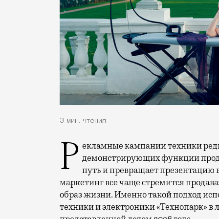
3 мин. чтения
Рекламные кампании техники редко выходят за рамки привычных съемок,
демонстрирующих функции проду
путь и превращает презентацию 
маркетинг все чаще стремится продава
образ жизни. Именно такой подход исп
техники и электроники «Технопарк» в
представленной летом 2026 года.