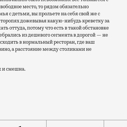
свободное место, то рядом обязательно
я с детьми, вы прольете на себя свой же с
второпях дожевывая какую-нибудь креветку за
ь оттуда, потому что есть в такой обстановке
брались из дешевого сегмента в дорогой — не
 сходить в нормальный ресторан, где ваш
ино, а расстояние между столиками не
ж и смешна.
упил: в «Депо» все ходят, как на Патриаршие — не ест