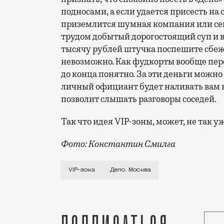
подносами, а если удается присесть на 
приземлится шумная компания или семь
трудом добытый дорогостоящий суп и 
тысячу рублей штучка поспешите сбежат
невозможно. Как фудкорты вообще пере
до конца понятно. За эти деньги можно
личный официант будет наливать вам в
позволит слышать разговоры соседей.
Так что идея VIP-зоны, может, не так у
Фото: Константин Смилга
Когда кажется, что апофеоз давно наст
VIP-зона
Депо. Москва