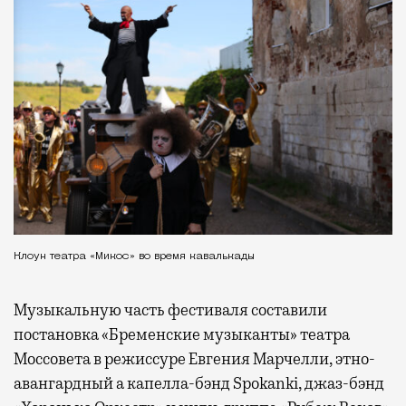
Клоун театра «Микос» во время кавалькады
Музыкальную часть фестиваля составили
постановка «Бременские музыканты» театра
Моссовета в режиссуре Евгения Марчелли, этно-
авангардный а капелла-бэнд Spokanki, джаз-бэнд