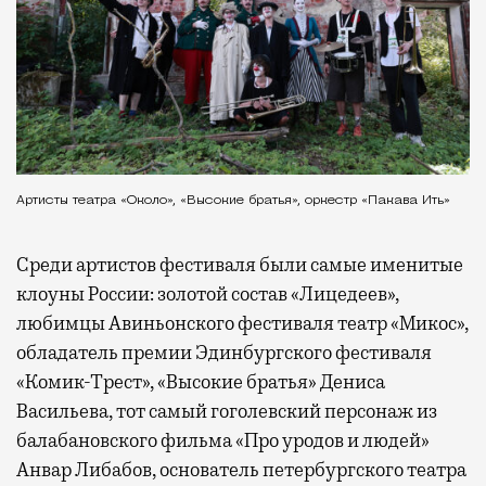
Артисты театра «Около», «Высокие братья», оркестр «Пакава Ить»
Среди артистов фестиваля были самые именитые
клоуны России: золотой состав «Лицедеев»,
любимцы Авиньонского фестиваля театр «Микос»,
обладатель премии Эдинбургского фестиваля
«Комик-Трест», «Высокие братья» Дениса
Васильева, тот самый гоголевский персонаж из
балабановского фильма «Про уродов и людей»
Анвар Либабов, основатель петербургского театра