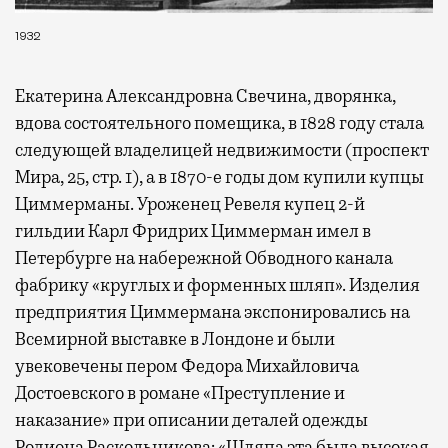
1932
Екатерина Александровна Свечина, дворянка,
вдова состоятельного помещика, в 1828 году стала
следующей владелицей недвижимости (проспект
Мира, 25, стр. 1), а в 1870-е годы дом купили купцы
Циммерманы. Уроженец Ревеля купец 2-й
гильдии Карл Фридрих Циммерман имел в
Петербурге на набережной Обводного канала
фабрику «круглых и форменных шляп». Изделия
предприятия Циммермана экспонировались на
Всемирной выставке в Лондоне и были
увековечены пером Федора Михайловича
Достоевского в романе «Преступление и
наказание» при описании деталей одежды
Родиона Раскольникова: «Шляпа эта была высокая,