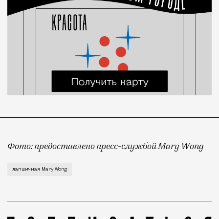
Фото: предоставлено пресс-службой Mary Wong
Лапшичная Mary Wong открылась в Ростове-на-Дону в
лапшичная Mary Wong