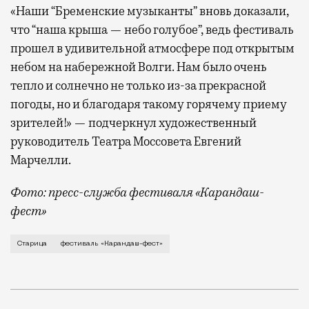
«Наши “Бременские музыканты” вновь доказали,
что “наша крыша — небо голубое”, ведь фестиваль
прошел в удивительной атмосфере под открытым
небом на набережной Волги. Нам было очень
тепло и солнечно не только из-за прекрасной
погоды, но и благодаря такому горячему приему
зрителей!» — подчеркнул художественный
руководитель Театра Моссовета Евгений
Марчелли.
Фото: пресс-служба фестиваля «Карандаш-
фест»
В минувший уикенд маленькая Старица в Тверской об
Старица
фестиваль «Карандаш-фест»