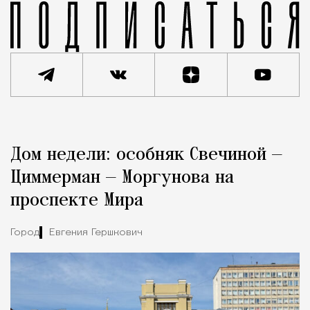
Реклама
Редакция Москвич Mag
Дом недели: особняк Свечиной —
Город
Циммерман — Моргунова на
проспекте Мира
Город
Евгения Гершкович