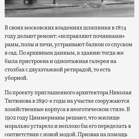
В своих московских владениях шляпники в 1874
году делают ремонт: «исправляют починками»
рамы, полы и печи, устраивают балкон со спуском
в сад. По архивным данным, к зданию тогда же
была пристроена и одноэтажная галерея на
столбах с двухэтажной ретирадой, то есть
уборной.
По проекту приглашенного архитектора Николая
Тютюнова в 1890-е годы на участке сооружаются
хозяйственные корпуса в неоготическом стиле. В
1902 году Циммерманы решают, что жилище
морально устарело и неплохо бы его переделать в
соответствии с новой модой. Призвав на помощь