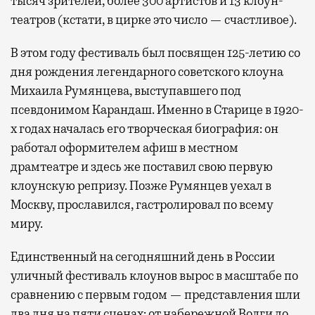
тысяч зрителей, более 300 артистов и 13 клоун-
театров (кстати, в цирке это число — счастливое).
В этом году фестиваль был посвящен 125-летию со
дня рождения легендарного советского клоуна
Михаила Румянцева, выступавшего под
псевдонимом Карандаш. Именно в Старице в 1920-
х годах началась его творческая биография: он
работал оформителем афиш в местном
драмтеатре и здесь же поставил свою первую
клоунскую репризу. Позже Румянцев уехал в
Москву, прославился, гастролировал по всему
миру.
Единственный на сегодняшний день в России
уличный фестиваль клоунов вырос в масштабе по
сравнению с первым годом — представления шли
два дня на пяти сценах: от набережной Волги до