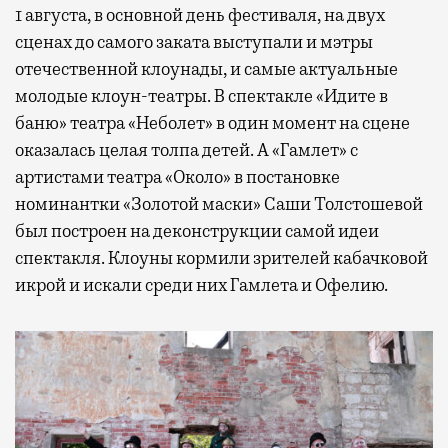
1 августа, в основной день фестиваля, на двух
сценах до самого заката выступали и мэтры
отечественной клоунады, и самые актуальные
молодые клоун-театры. В спектакле «Идите в
баню» театра «Неболет» в один момент на сцене
оказалась целая толпа детей. А «Гамлет» с
артистами театра «Около» в постановке
номинантки «Золотой маски» Саши Толстошевой
был построен на деконструкции самой идеи
спектакля. Клоуны кормили зрителей кабачковой
икрой и искали среди них Гамлета и Офелию.