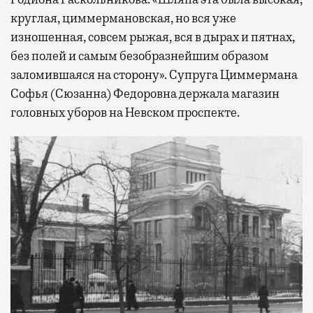
круглая, циммермановская, но вся уже
изношенная, совсем рыжая, вся в дырах и пятнах,
без полей и самым безобразнейшим образом
заломившаяся на сторону». Супруга Циммермана
Софья (Сюзанна) Федоровна держала магазин
головных уборов на Невском проспекте.