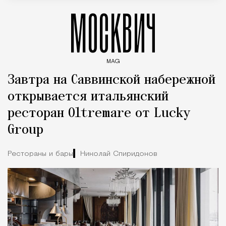
МОСКВИЧ
MAG
Введите ключевые слова для поиска статей
Завтра на Саввинской набережной
открывается итальянский
ресторан Oltremare от Lucky
Group
Рестораны и бары
Николай Спиридонов