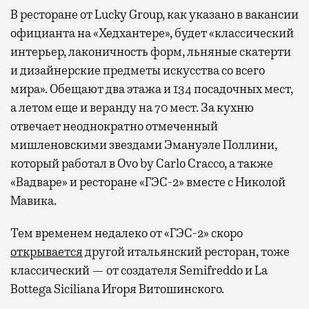
В ресторане от Lucky Group, как указано в вакансии
официанта на «Хедхантере», будет «классический
интерьер, лаконичность форм, льняные скатерти
и дизайнерские предметы искусства со всего
мира». Обещают два этажа и 134 посадочных мест,
а летом еще и веранду на 70 мест. За кухню
отвечает неоднократно отмеченный
мишленовскими звездами Эмануэле Поллини,
который работал в Ovo by Carlo Cracco, а также
«Вадваре» и ресторане «ГЭС-2» вместе с Николой
Мавика.
Тем временем недалеко от «ГЭС-2» скоро
открывается
другой итальянский ресторан, тоже
классический — от создателя Semifreddo и La
Bottega Siciliana Игоря Витошинского.