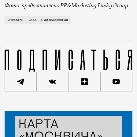
Фото: предоставлено PR&Marketing Lucky Group
Ресторанная империя Lucky Group, основанная в 2017
Oltremare
Саввинская набережная
Статья
Николай Спиридонов
Рестораны и бары