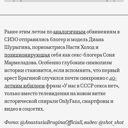
Ранее этим летом по
аналогичным
обвинениям в
СИЗО отправились блогер и модель Диана
Шурыгина, порноактриса Настя Холод и
позиционирующая
себя как секс-блогера Соня
Мармеладова. Особенно глубоким символизм
истории становится, если вспомнить, что первый
арест Брагиной случился почти синхронно с
40-
летним юбилеем
фразы «У нас в СССР секса нет»,
только вместо телевидения на новом витке
исторической спирали OnlyFans, смартфоны и
видео в соцсетях.
Фото: @AnastasiaBraginaOfficiall, видео: @shot_shot