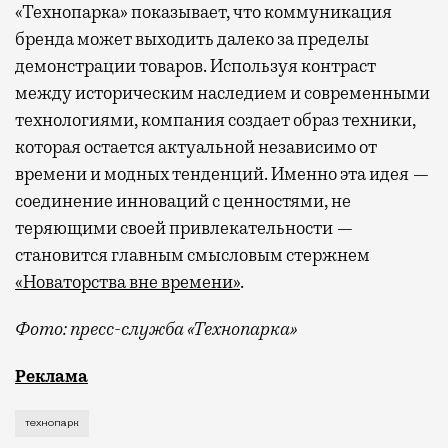
«Технопарка» показывает, что коммуникация
бренда может выходить далеко за пределы
демонстрации товаров. Используя контраст
между историческим наследием и современными
технологиями, компания создает образ техники,
которая остается актуальной независимо от
времени и модных тенденций. Именно эта идея —
соединение инноваций с ценностями, не
теряющими своей привлекательности —
становится главным смысловым стержнем
«Новаторства вне времени»
.
Фото: пресс-служба «Технопарка»
Рекламные кампании техники редко выходят за рамк
Реклама
технопарк