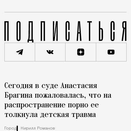
Реклама
Редакция Москвич Mag
Сегодня в суде Анастасия
Город
Брагина пожаловалась, что на
распространение порно ее
толкнула детская травма
Город
Кирилл Романов