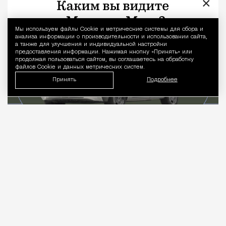
×
Люди
Дмитрий Леонтьев
Мы используем файлы Сookie и метрические системы для сбора и
Уведомление 
анализа информации о производительности и использовании сайта,
а также для улучшения и индивидуальной настройки
предоставления информации. Нажимая кнопку «Принять» или
продолжая пользоваться сайтом, вы соглашаетесь на обработку
файлов Cookie и данных метрических систем.
Принять
Подробнее
07.08.2026
4 мин. чтения
Когда слышишь про отечественный
электромобиль, в голове сразу всплывает
смутный образ концепта, который вот‑вот поедет,
но пока стоит на стенде и мигает лампочками.
Рынок не ждет вдохновения, он требует колес,