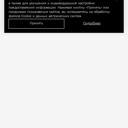
а также для улучшения и индивидуальной настройки
предоставления информации. Нажимая кнопку «Принять» или
продолжая пользоваться сайтом, вы соглашаетесь на обработку
файлов Cookie и данных метрических систем.
Принять
Подробнее
«Врачей нельзя проверять, как
общепит». Коллеги вступились за
стоматолога после выпуска Лены
Летучей
Город
Кирилл Романов