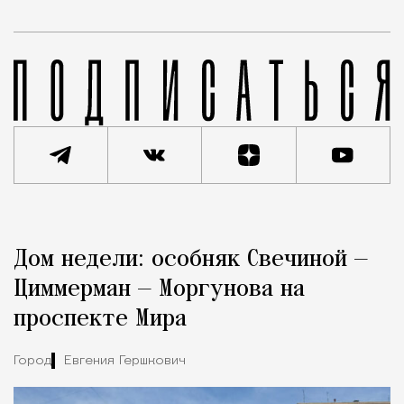
Реклама
Редакция Москвич Mag
Дом недели: особняк Свечиной —
Город
Циммерман — Моргунова на
проспекте Мира
Город
Евгения Гершкович