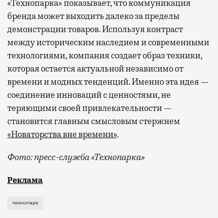
«Технопарка» показывает, что коммуникация
бренда может выходить далеко за пределы
демонстрации товаров. Используя контраст
между историческим наследием и современными
технологиями, компания создает образ техники,
которая остается актуальной независимо от
времени и модных тенденций. Именно эта идея —
соединение инноваций с ценностями, не
теряющими своей привлекательности —
становится главным смысловым стержнем
«Новаторства вне времени»
.
Фото: пресс-служба «Технопарка»
Рекламные кампании техники редко выходят за рамк
Реклама
технопарк