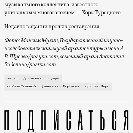
музыкального коллектива, известного
уникальным многоголосием — Хора Турецкого.
Недавно в здании прошла реставрация.
Фото: Максим Мухин, Государственный научно-
исследовательский музей архитектуры имени А.
В. Щусева/pasyvu.com, семейный архив Анатолия
Забелина/pastvu.com
История каменного строения в Мещанской слободе —
ампир
Дом недели
модерн
особняк Свечиной — Циммерман — Моргунова
проспект Мира