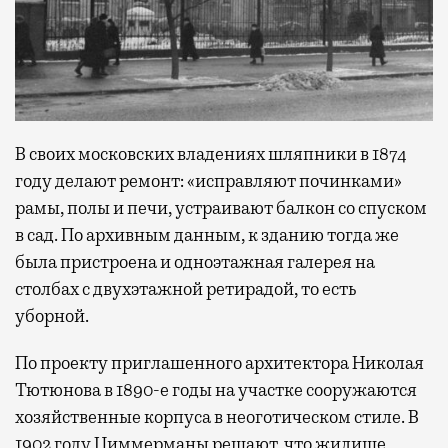
В своих московских владениях шляпники в 1874
году делают ремонт: «исправляют починками»
рамы, полы и печи, устраивают балкон со спуском
в сад. По архивным данным, к зданию тогда же
была пристроена и одноэтажная галерея на
столбах с двухэтажной ретирадой, то есть
уборной.
По проекту приглашенного архитектора Николая
Тютюнова в 1890-е годы на участке сооружаются
хозяйственные корпуса в неоготическом стиле. В
1902 году Циммерманы решают, что жилище