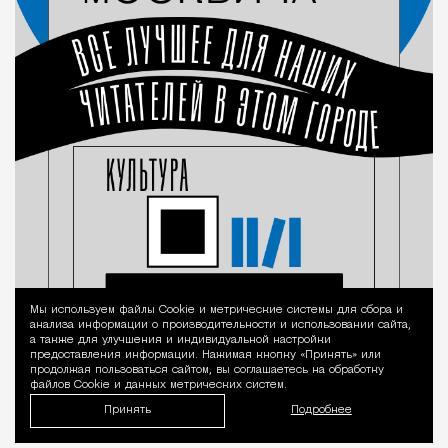
Мы используем файлы Сookie и метрические системы для сбора и
Уведомление 
анализа информации о производительности и использовании сайта,
а также для улучшения и индивидуальной настройки
предоставления информации. Нажимая кнопку «Принять» или
продолжая пользоваться сайтом, вы соглашаетесь на обработку
файлов Cookie и данных метрических систем.
Принять
Подробнее