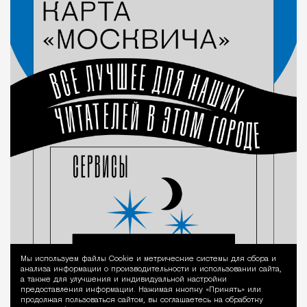
Мы используем файлы Сookie и метрические системы для сбора и
Уведомление 
анализа информации о производительности и использовании сайта,
а также для улучшения и индивидуальной настройки
предоставления информации. Нажимая кнопку «Принять» или
продолжая пользоваться сайтом, вы соглашаетесь на обработку