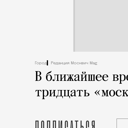
Город
Редакция Москвич Mag
В ближайшее вр
тридцать «мос
Подписаться