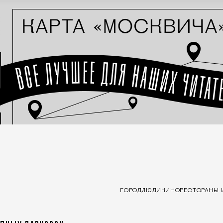
ГОРОД
ЛЮДИ
КИНО
РЕСТОРАНЫ 