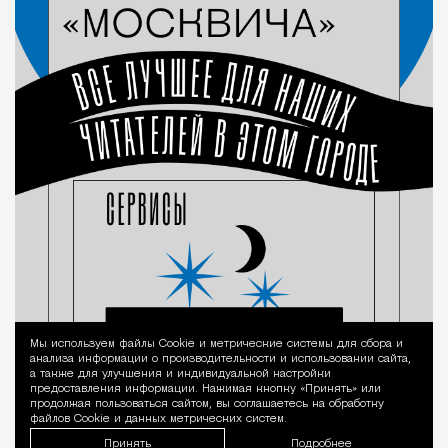
Мы используем файлы Сookie и метрические системы для сбора и
Уведомление 
анализа информации о производительности и использовании сайта,
а также для улучшения и индивидуальной настройки
предоставления информации. Нажимая кнопку «Принять» или
продолжая пользоваться сайтом, вы соглашаетесь на обработку
файлов Cookie и данных метрических систем.
Принять
Подробнее