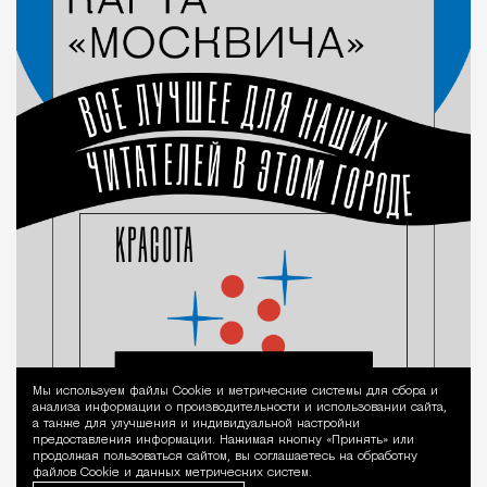
Мы используем файлы Сookie и метрические системы для сбора и
Уведомление 
анализа информации о производительности и использовании сайта,
а также для улучшения и индивидуальной настройки
предоставления информации. Нажимая кнопку «Принять» или
продолжая пользоваться сайтом, вы соглашаетесь на обработку
файлов Cookie и данных метрических систем.