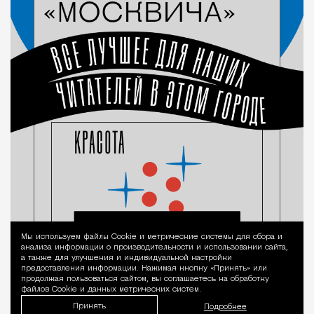
Мы используем файлы Сookie и метрические системы для сбора и
Уведомление 
анализа информации о производительности и использовании сайта,
а также для улучшения и индивидуальной настройки
предоставления информации. Нажимая кнопку «Принять» или
продолжая пользоваться сайтом, вы соглашаетесь на обработку
файлов Cookie и данных метрических систем.
Принять
Подробнее