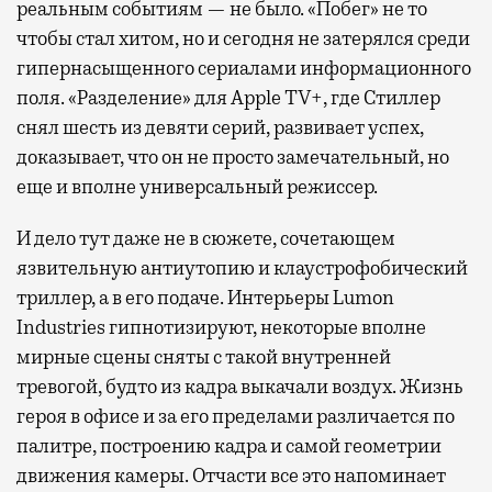
реальным событиям — не было. «Побег» не то
чтобы стал хитом, но и сегодня не затерялся среди
гипернасыщенного сериалами информационного
поля. «Разделение» для Apple TV+, где Стиллер
снял шесть из девяти серий, развивает успех,
доказывает, что он не просто замечательный, но
еще и вполне универсальный режиссер.
И дело тут даже не в сюжете, сочетающем
язвительную антиутопию и клаустрофобический
триллер, а в его подаче. Интерьеры Lumon
Industries гипнотизируют, некоторые вполне
мирные сцены сняты с такой внутренней
тревогой, будто из кадра выкачали воздух. Жизнь
героя в офисе и за его пределами различается по
палитре, построению кадра и самой геометрии
движения камеры. Отчасти все это напоминает