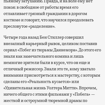
пьяному затуханию. Правда, и на воле ему нет
покоя: в свободное от работы время его
отлавливает грязный гражданин в дорогом
костюме и говорит, что научился преодолевать
пресловутое «разделение».
Четыре года назад Бен Стиллер совершил
внезапный карьерный рывок, целиком поставив
сериал «Побег из тюрьмы Даннемора». До этого его
знали как замечательного комика и лишь
немногие зрители были в курсе, что он еще и
отличный режиссер. Знали это те, кому хватало
внимания присмотреться к мастерству, с которым
сделаны его «Реальность кусается» или
«Удивительная жизнь Уолтера Митти». Впрочем,
ничего общего с этими фильмами у «Побега» —
жесткой и остроумной тюремной драмы по