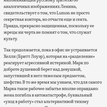
напоминающий русскому зрителю об
аналогичных изображениях Ленина,
свидетельствует о том, что Lumon не просто
секретная контора, но отчасти еще и секта.
Правда, прекрасно защищенная, поскольку ее
жрецы ни черта не помнят о том, что служат
культу.
Так продолжается, пока в офис не устраивается
Хелли (Бритт Лоуэр), которая на «разделение»
реагирует агрессивной истерикой. Марк по
доброте душевной берет над девушкой,
запустившей в него тяжелым предметом,
шефство. В то же время мы узнаем, что для самого
Марка такое рабочее забытье вполне оправдано:
жена погибла в автокатастрофе, буквальный
«уход в работу» стал альтернативой тихому