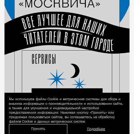
Мы используем файлы Сookie и метрические системы для сбора и
Уведомление 
анализа информации о производительности и использовании сайта,
а также для улучшения и индивидуальной настройки
предоставления информации. Нажимая кнопку «Принять» или
продолжая пользоваться сайтом, вы соглашаетесь на обработку
файлов Cookie и данных метрических систем.
Принять
Подробнее