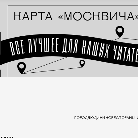
ГОРОД
ЛЮДИ
КИНО
РЕСТОРАНЫ 