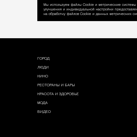
Мы используем файлы Сookie и метрические системы 
улучшения и индивидуальной настройки предоставлен
Уведомление об ис
на обработку файлов Cookie и данных метрических си
ГОРОД
ЛЮДИ
КИНО
РЕСТОРАНЫ И БАРЫ
КРАСОТА И ЗДОРОВЬЕ
МОДА
ВИДЕО