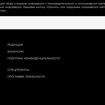
для сбора и анализа информации о производительности и использовании сайта
ия информации. Нажимая кнопку «Принять» или продолжая пользоваться сайто
пользовании Cookie
стем.
РЕДАКЦИЯ
ВАКАНСИИ
ПОЛИТИКА КОНФИДЕНЦИАЛЬНОСТИ
СПЕЦПРОЕКТЫ
ПРОГРАММА ЛОЯЛЬНОСТИ