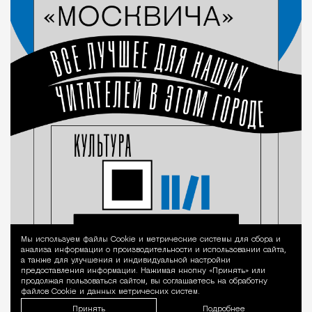
Мы используем файлы Сookie и метрические системы для сбора и
Уведомление 
анализа информации о производительности и использовании сайта,
а также для улучшения и индивидуальной настройки
предоставления информации. Нажимая кнопку «Принять» или
продолжая пользоваться сайтом, вы соглашаетесь на обработку
файлов Cookie и данных метрических систем.
Принять
Подробнее