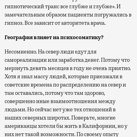
гипнотический транс все глубже и глубже». И
замечательным образом пациенты погружались в
гипноз. Все зависит от авторитета врача.
География влияет на психосоматику?
Несомненно. На север люди едут для
самореализации или заработка денег. Потому что
мерзнуть девять месяцев в году не очень приятно.
Хотя я знал массу людей, которые приезжали в
советские времена по распределению на север и
там оставались, потому что там здорово,
совершенно иные взаимоотношения между
людьми. Но сейчас нет уже тех отношений в
наших северных широтах. Поверьте, многие
американцы хотели бы жить в Калифорнии, но у
них нет такой возможности. По своему опыту