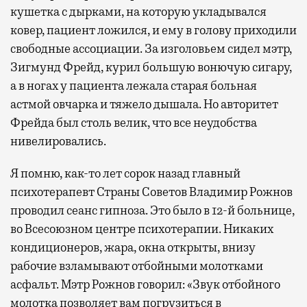
кушетка с дырками, на которую укладывался
ковер, пациент ложился, и ему в голову приходили
свободные ассоциации. За изголовьем сидел мэтр,
Зигмунд Фрейд, курил большую вонючую сигару,
а в ногах у пациента лежала старая больная
астмой овчарка и тяжело дышала. Но авторитет
Фрейда был столь велик, что все неудобства
нивелировались.
Я помню, как-то лет сорок назад главный
психотерапевт Страны Советов Владимир Рожнов
проводил сеанс гипноза. Это было в 12-й больнице,
во Всесоюзном центре психотерапии. Никаких
кондиционеров, жара, окна открыты, внизу
рабочие взламывают отбойными молотками
асфальт. Мэтр Рожнов говорил: «Звук отбойного
молотка позволяет вам погрузиться в