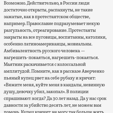
Возможно. Действительно, в России люди
достаточно открыты, распахнуты, не такие
зажатые, как в протестантском обществе,
например. Православие подразумевает некую
разгульность, отреагирование. Протестанты
закрыты на все пуговицы, воспитанны, католики,
особенно латиноамериканцы, жовиальны.
Амбивалентность русского человека —
нагрешить-покаяться, нагрешить-покаяться.
Маятник раскачивается с колоссальной
амплитудой. Помните, как в рассказе Аверченко
пьяный купец рвет на себе рубаху и кричит:
«Вяжите меня, куйте меня в кандалы, невинную
душу, девочку убил, закопал». В полиции
спрашивают: когда? Да 30 лет назад. Да у нас срок
давности за убийство десять лет, не можем вам
помочь. Купец кричит: не могу так больше жить,