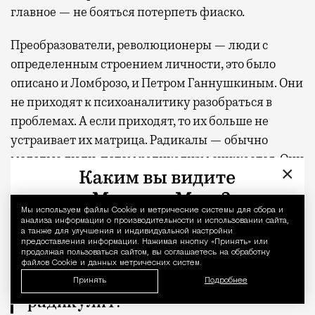
главное — не бояться потерпеть фиаско.
Преобразователи, революционеры — люди с
определенным строением личности, это было
описано и Ломброзо, и Петром Ганнушкиным. Они
не приходят к психоаналитику разобраться в
проблемах. А если приходят, то их больше не
устраивает их матрица. Радикалы — обычно
молодые люди, потом радикализм снижается. Они
×
надевают пиджак и идут в офис. Кто-то не
надевает. Я сам надеваю его очень редко.
Мы используем файлы Сookie и метрические системы для сбора и
Уведомление 
анализа информации о производительности и использовании сайта,
а также для улучшения и индивидуальной настройки
Психоанализ не лишает
предоставления информации. Нажимая кнопку «Принять» или
продолжая пользоваться сайтом, вы соглашаетесь на обработку
человека бунтарских порывов.
файлов Cookie и данных метрических систем.
Их снижают, скорее, подагра и
Принять
Подробнее
радикулит.