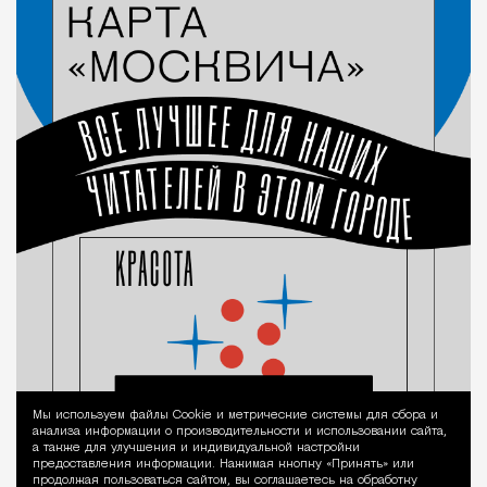
Мы используем файлы Сookie и метрические системы для сбора и
Уведомление 
анализа информации о производительности и использовании сайта,
а также для улучшения и индивидуальной настройки
предоставления информации. Нажимая кнопку «Принять» или
продолжая пользоваться сайтом, вы соглашаетесь на обработку