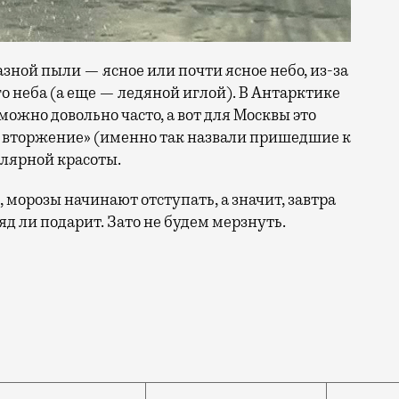
зной пыли — ясное или почти ясное небо, из-за
о неба (а еще — ледяной иглой). В Антарктике
ожно довольно часто, а вот для Москвы это
е вторжение» (именно так назвали пришедшие к
олярной красоты.
 морозы начинают отступать, а значит, завтра
яд ли подарит. Зато не будем мерзнуть.
 наблюдать световые столбы и гало, то сегодня свети