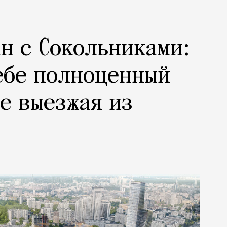
н с Сокольниками:
ебе полноценный
не выезжая из