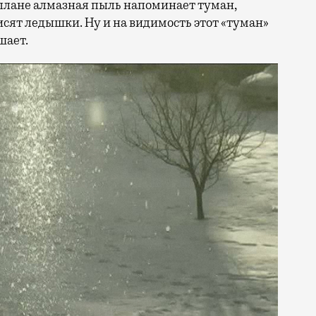
о плане алмазная пыль напоминает туман,
исят ледышки. Ну и на видимость этот «туман»
шает.