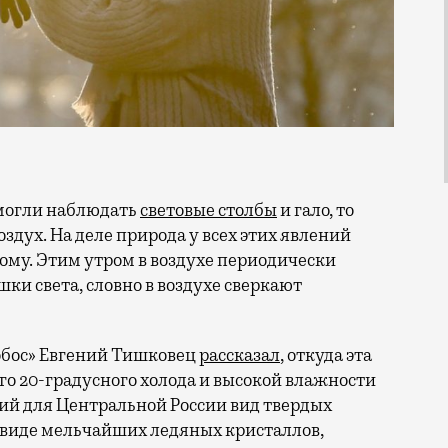
 могли наблюдать
световые столбы
и гало, то
оздух.
На деле природа у всех этих явлений
ному. Этим утром в воздухе периодически
и света, словно в воздухе сверкают
обос» Евгений Тишковец
рассказал
, откуда эта
го 20-градусного холода и высокой влажности
ий для Центральной России вид твердых
 виде мельчайших ледяных кристаллов,