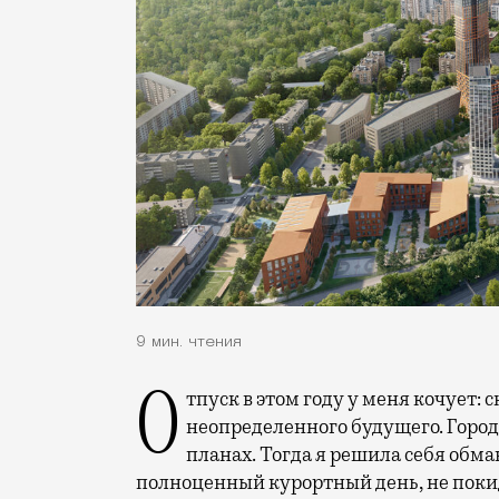
9 мин. чтения
Отпуск в этом году у меня кочует: сначала переехал на август, потом в область
неопределенного будущего. Город
планах. Тогда я решила себя обм
полноценный курортный день, не покид