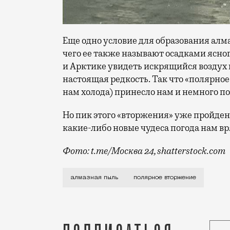
Еще одно условие для образования алма
чего ее также называют осадками ясног
и Арктике увидеть искрящийся воздух м
настоящая редкость. Так что «полярно
нам холода) принесло нам и немного п
Но пик этого «вторжения» уже пройден,
какие-либо новые чудеса погода нам вр
Фото: t.me/Москва 24, shatterstock.com
Если вчера благодаря холодам мы могли
алмазная пыль
полярное вторжение