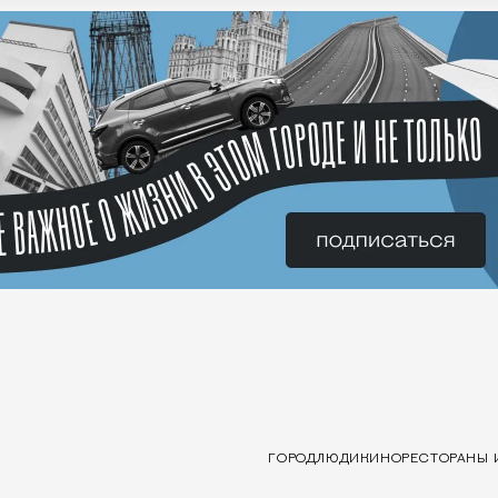
ГОРОД
ЛЮДИ
КИНО
РЕСТОРАНЫ 