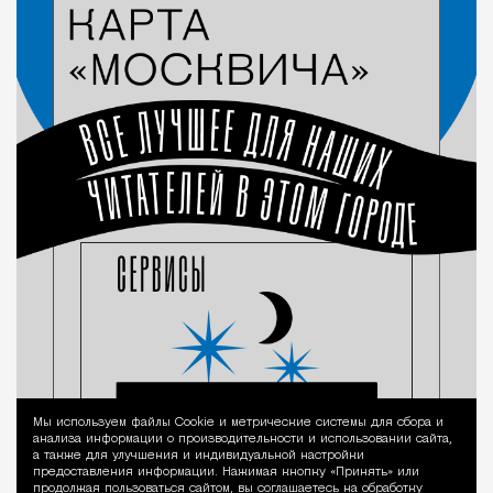
Мы используем файлы Сookie и метрические системы для сбора и
Уведомление 
анализа информации о производительности и использовании сайта,
а также для улучшения и индивидуальной настройки
предоставления информации. Нажимая кнопку «Принять» или
продолжая пользоваться сайтом, вы соглашаетесь на обработку