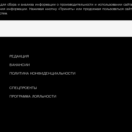
для сбора и анализа информации о производительности и использовании сайта
ия информации. Нажимая кнопку «Принять» или продолжая пользоваться сайто
пользовании Cookie
стем.
РЕДАКЦИЯ
ВАКАНСИИ
ПОЛИТИКА КОНФИДЕНЦИАЛЬНОСТИ
СПЕЦПРОЕКТЫ
ПРОГРАММА ЛОЯЛЬНОСТИ