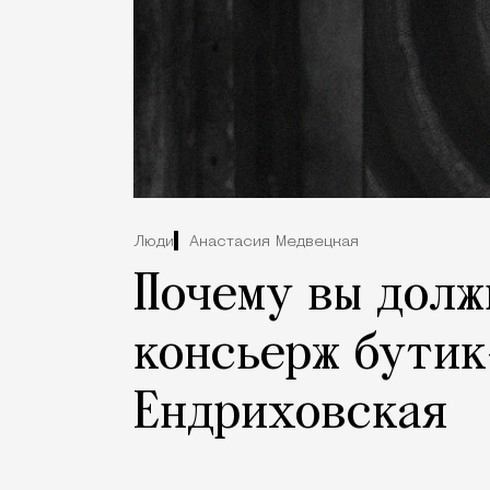
Люди
Анастасия Медвецкая
Почему вы долж
консьерж бутик
Ендриховская