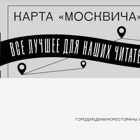
ГОРОД
ЛЮДИ
КИНО
РЕСТОРАНЫ 