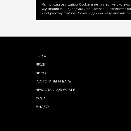
Мы используем файлы Сookie и метрические системы 
улучшения и индивидуальной настройки предоставлен
Уведомление об ис
на обработку файлов Cookie и данных метрических си
ГОРОД
ЛЮДИ
КИНО
РЕСТОРАНЫ И БАРЫ
КРАСОТА И ЗДОРОВЬЕ
МОДА
ВИДЕО