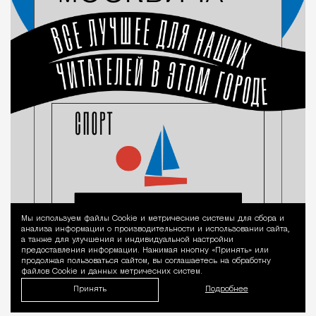
Мы используем файлы Сookie и метрические системы для сбора и
Уведомление 
анализа информации о производительности и использовании сайта,
а также для улучшения и индивидуальной настройки
предоставления информации. Нажимая кнопку «Принять» или
продолжая пользоваться сайтом, вы соглашаетесь на обработку
файлов Cookie и данных метрических систем.
Принять
Подробнее