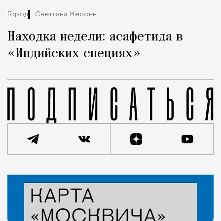
Город
Светлана Кесоян
Находка недели: асафетида в
«Индийских специях»